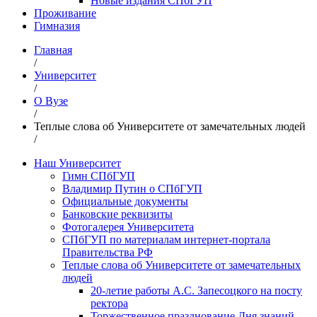
Новые издания СПбГУП
Проживание
Гимназия
Главная
/
Университет
/
О Вузе
/
Теплые слова об Университете от замечательных людей
/
Наш Университет
Гимн СПбГУП
Владимир Путин о СПбГУП
Официальные документы
Банковские реквизиты
Фотогалерея Университета
СПбГУП по материалам интернет-портала
Правительства РФ
Теплые слова об Университете от замечательных
людей
20-летие работы А.С. Запесоцкого на посту
ректора
Торжественное празднование Дня знаний