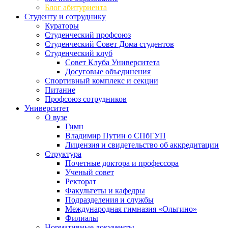
Блог абитуриента
Студенту и сотруднику
Кураторы
Студенческий профсоюз
Студенческий Совет Дома студентов
Студенческий клуб
Совет Клуба Университета
Досуговые объединения
Спортивный комплекс и секции
Питание
Профсоюз сотрудников
Университет
О вузе
Гимн
Владимир Путин о СПбГУП
Лицензия и свидетельство об аккредитации
Структура
Почетные доктора и профессора
Ученый совет
Ректорат
Факультеты и кафедры
Подразделения и службы
Международная гимназия «Ольгино»
Филиалы
Нормативные документы