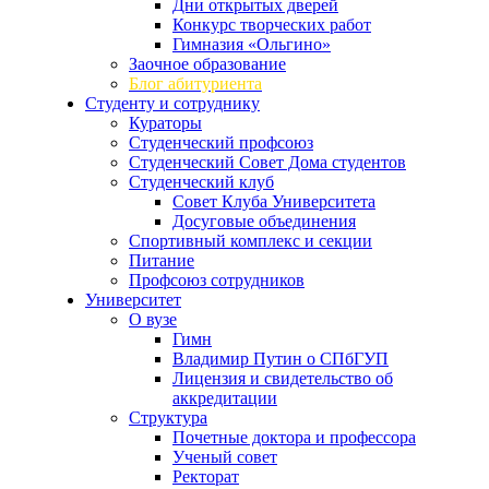
Дни открытых дверей
Конкурс творческих работ
Гимназия «Ольгино»
Заочное образование
Блог абитуриента
Студенту и сотруднику
Кураторы
Студенческий профсоюз
Студенческий Совет Дома студентов
Студенческий клуб
Совет Клуба Университета
Досуговые объединения
Спортивный комплекс и секции
Питание
Профсоюз сотрудников
Университет
О вузе
Гимн
Владимир Путин о СПбГУП
Лицензия и свидетельство об
аккредитации
Структура
Почетные доктора и профессора
Ученый совет
Ректорат