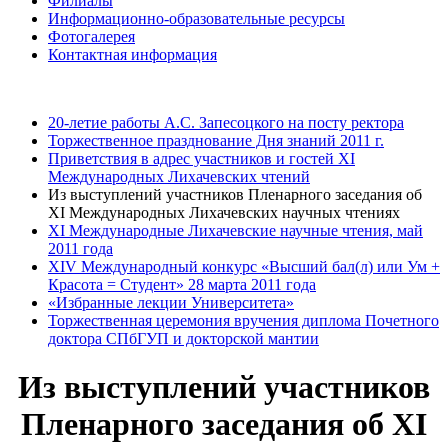
Филиалы
Информационно-образовательные ресурсы
Фотогалерея
Контактная информация
20-летие работы А.С. Запесоцкого на посту ректора
Торжественное празднование Дня знаний 2011 г.
Приветствия в адрес участников и гостей XI
Международных Лихачевских чтений
Из выступлений участников Пленарного заседания об
XI Международных Лихачевских научных чтениях
XI Международные Лихачевские научные чтения, май
2011 года
XIV Международный конкурс «Высший бал(л) или Ум +
Красота = Студент» 28 марта 2011 года
«Избранные лекции Университета»
Торжественная церемония вручения диплома Почетного
доктора СПбГУП и докторской мантии
Из выступлений участников
Пленарного заседания об XI