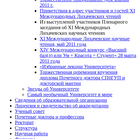
2011 г.
Приветствия в адрес участников и гостей XI
Международных Лихачевских чтений
Из выступлений участников Пленарного
заседания об XI Международных
Лихачевских научных чтениях
XI Международные Лихачевские научные
чтения, май 2011 года
XIV Международный конкурс «Высший
бал(л) или Ум + Красота = Студент» 28 марта
2011 года
«Избранные лекции Университета»
Торжественная церемония вручения
диплома Почетного доктора СПбГУП и
докторской мантии
Звезды об Университете
Самый необычный Университет в мире
Сведения об образовательной организации
Лицензия и свидетельство об аккредитации
Ученый совет
Почетные доктора и профессора
Ректорат
Структура
Научная работа