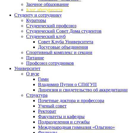
Заочное образование
Блог абитуриента
Студенту и сотруднику
Кураторы
Студенческий профсоюз
Студенческий Совет Дома студентов
Студенческий клуб
Совет Клуба Университета
Досуговые объединения
Спортивный комплекс и секции
Питание
Профсоюз сотрудников
Университет
О вузе
Гимн
Владимир Путин о СПбГУП
Лицензия и свидетельство об аккредитации
Структура
Почетные доктора и профессора
Ученый совет
Ректорат
Факультеты и кафедры
Подразделения и службы
Международная гимназия «Ольгино»
Филиалы