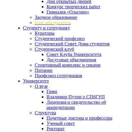
Дни открытых дверей
Конкурс творческих работ
Гимназия «Ольгино»
Заочное образование
Блог абитуриента
Студенту и сотруднику
Кураторы
Студенческий профсоюз
Студенческий Совет Дома студентов
Студенческий клуб
Совет Клуба Университета
Досуговые объединения
Спортивный комплекс и секции
Питание
Профсоюз сотрудников
Университет
О вузе
Гимн
Владимир Путин о СПбГУП
Лицензия и свидетельство об
аккредитации
Структура
Почетные доктора и профессора
Ученый совет
Ректорат