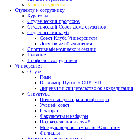
Блог абитуриента
Студенту и сотруднику
Кураторы
Студенческий профсоюз
Студенческий Совет Дома студентов
Студенческий клуб
Совет Клуба Университета
Досуговые объединения
Спортивный комплекс и секции
Питание
Профсоюз сотрудников
Университет
О вузе
Гимн
Владимир Путин о СПбГУП
Лицензия и свидетельство об аккредитации
Структура
Почетные доктора и профессора
Ученый совет
Ректорат
Факультеты и кафедры
Подразделения и службы
Международная гимназия «Ольгино»
Филиалы
Нормативные документы