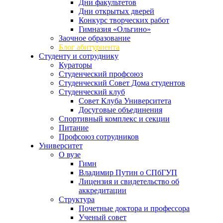
Дни факультетов
Дни открытых дверей
Конкурс творческих работ
Гимназия «Ольгино»
Заочное образование
Блог абитуриента
Студенту и сотруднику
Кураторы
Студенческий профсоюз
Студенческий Совет Дома студентов
Студенческий клуб
Совет Клуба Университета
Досуговые объединения
Спортивный комплекс и секции
Питание
Профсоюз сотрудников
Университет
О вузе
Гимн
Владимир Путин о СПбГУП
Лицензия и свидетельство об
аккредитации
Структура
Почетные доктора и профессора
Ученый совет