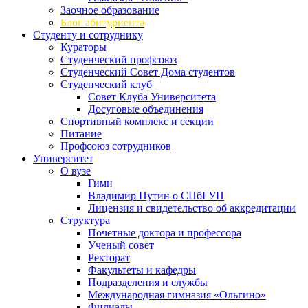
Заочное образование
Блог абитуриента
Студенту и сотруднику
Кураторы
Студенческий профсоюз
Студенческий Совет Дома студентов
Студенческий клуб
Совет Клуба Университета
Досуговые объединения
Спортивный комплекс и секции
Питание
Профсоюз сотрудников
Университет
О вузе
Гимн
Владимир Путин о СПбГУП
Лицензия и свидетельство об аккредитации
Структура
Почетные доктора и профессора
Ученый совет
Ректорат
Факультеты и кафедры
Подразделения и службы
Международная гимназия «Ольгино»
Филиалы