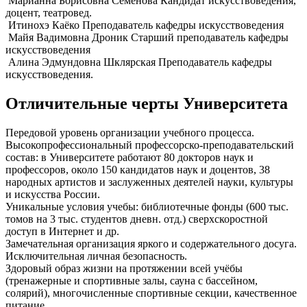
Марианна Борисовна Семенова
Кандидат искусствоведения,
доцент, театровед.
Итинохэ Каёко
Преподаватель кафедры искусствоведения
Майя Вадимовна Дроник
Старший преподаватель кафедры
искусствоведения
Алина Эдмундовна Шклярская
Преподаватель кафедры
искусствоведения.
Отличительные черты Университета
Передовой уровень организации учебного процесса.
Высокопрофессиональный профессорско-преподавательский
состав: в Университете работают 80 докторов наук и
профессоров, около 150 кандидатов наук и доцентов, 38
народных артистов и заслуженных деятелей науки, культуры
и искусства России.
Уникальные условия учебы: библиотечные фонды (600 тыс.
томов на 3 тыс. студентов дневн. отд.) сверхскоростной
доступ в Интернет и др.
Замечательная организация яркого и содержательного досуга.
Исключительная личная безопасность.
Здоровый образ жизни на протяжении всей учёбы
(тренажерные и спортивные залы, сауна с бассейном,
солярий), многочисленные спортивные секции, качественное
питание.