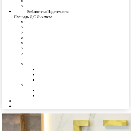
Контактная информация
Сведения об образовательной организации
Наука
Библиотека/Издательство
Площадь Д.С.Лихачева
Сайт Lihachev.ru
Международные Лихачевские научные чтения
Научные конференции
Студенческое научное общество
Конкурсы научных работ
Аспирантура
Центр мониторинга и анализа социально-
трудовых конфликтов
О библиотеке
Образовательные Интернет-ресурсы
Электронный каталог
Контактная информация
Издательство
Издания СПбГУП
Новые издания СПбГУП
Проживание
Гимназия