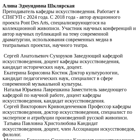
Алина Эдмундовна Шклярская
Преподаватель кафедры искусствоведения. Работает в
СПбГУП с 2024 года. С 2018 года - автор аукционного
проекта Pont Des Arts, специализирующегося на
коллекционной живописи. Участник научных конференций и
автор научных публикаций на тему современной
драматургии, использования современных медиа в
театральных проектах, научного театра.
Сергей Анатольевич Сухоруков
Заведующий кафедрой
искусствоведения, доцент кафедры искусствоведения,
кандидат исторических наук, доцент.
Екатерина Борисовна Костюк
Доктор культурологии,
кандидат педагогических наук, специалист в сфере
современной музыкальной культуры.
Наталья Юрьевна Лаврешкина
Заместитель заведующего
кафедрой по научной работе, доцент кафедры
искусствоведения, кандидат искусствоведения.
Сергей Викторович Кривонденченков
Профессор кафедры
искусствоведения, доктор искусствоведения, специалист по
экспертизе и атрибуции произведений русской живописи.
Татьяна Павловна Христолюбова
Кандидат
искусствоведения, доцент, член Ассоциации искусствоведов,
филолог.