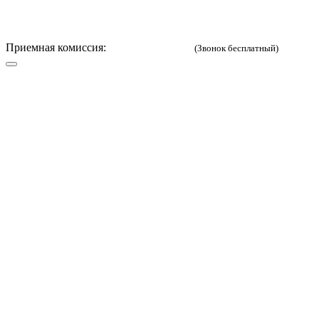
Приемная комиссия:
8 (800) 333-52-02
(Звонок бесплатный)
Русский
English
Версия для
слабовидящих
Вход в личный кабинет