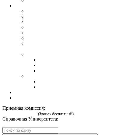
Сведения об образовательной организации
Наука
Сайт Lihachev.ru
Международные Лихачевские научные чтения
Научные конференции
Студенческое научное общество
Конкурсы научных работ
Аспирантура
Центр мониторинга и анализа социально-
трудовых конфликтов
О библиотеке
Образовательные Интернет-ресурсы
Электронный каталог
Контактная информация
Издательство
Издания СПбГУП
Новые издания СПбГУП
Проживание
Гимназия
Приемная комиссия:
8 (800) 333 52 02
(Звонок бесплатный)
Справочная Университета:
8 (812) 269-57-58