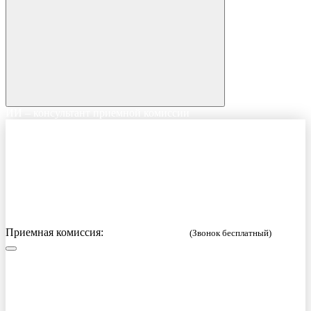
ИИ – консультант приемной комиссии
Приемная комиссия:
8 (800) 333-52-02
(Звонок бесплатный)
Русский
English