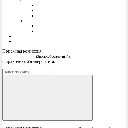
О библиотеке
Образовательные Интернет-ресурсы
Электронный каталог
Контактная информация
Издательство
Издания СПбГУП
Новые издания СПбГУП
Проживание
Гимназия
Приемная комиссия:
8 (800) 333 52 02
(Звонок бесплатный)
Справочная Университета:
8 (812) 269-57-58
ИИ – консультант приемной комиссии