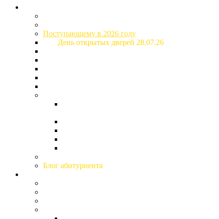
Абитуриенту
Специальности и стоимость обучения
Приемная комиссия
Поступающему в 2026 году
День открытых дверей 28.07.26
Основная информация о поступлении
Расписание вступительных испытаний
Рейтинговые списки
Дом студентов (общежитие)
Образовательный кредит
Подготовка к поступлению
Подготовительные курсы (для поступающих
2027)
Дни факультетов
Дни открытых дверей
Конкурс творческих работ
Гимназия «Ольгино»
Заочное образование
Блог абитуриента
Студенту и сотруднику
Кураторы
Студенческий профсоюз
Студенческий Совет Дома студентов
Студенческий клуб
Совет Клуба Университета