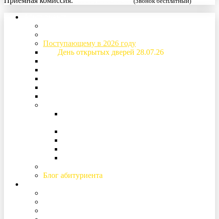
Приемная комиссия:
8 (800) 333-52-02
(Звонок бесплатный)
Абитуриенту
Специальности и стоимость обучения
Приемная комиссия
Поступающему в 2026 году
День открытых дверей 28.07.26
Основная информация о поступлении
Расписание вступительных испытаний
Рейтинговые списки
Дом студентов (общежитие)
Образовательный кредит
Подготовка к поступлению
Подготовительные курсы (для поступающих
2027)
Дни факультетов
Дни открытых дверей
Конкурс творческих работ
Гимназия «Ольгино»
Заочное образование
Блог абитуриента
Студенту и сотруднику
Кураторы
Студенческий профсоюз
Студенческий Совет Дома студентов