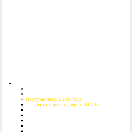
Версия для
слабовидящих
Вход в личный кабинет
Абитуриенту
Специальности и стоимость обучения
Приемная комиссия
Поступающему в 2026 году
День открытых дверей 28.07.26
Основная информация о поступлении
Расписание вступительных испытаний
Рейтинговые списки
Дом студентов (общежитие)
Образовательный кредит