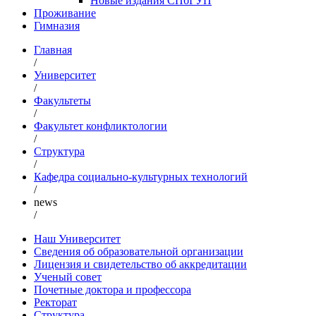
Новые издания СПбГУП
Проживание
Гимназия
Главная
/
Университет
/
Факультеты
/
Факультет конфликтологии
/
Структура
/
Кафедра социально-культурных технологий
/
news
/
Наш Университет
Сведения об образовательной организации
Лицензия и свидетельство об аккредитации
Ученый совет
Почетные доктора и профессора
Ректорат
Структура