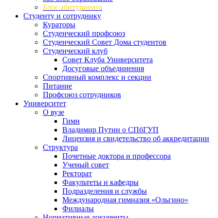
Блог абитуриента
Студенту и сотруднику
Кураторы
Студенческий профсоюз
Студенческий Совет Дома студентов
Студенческий клуб
Совет Клуба Университета
Досуговые объединения
Спортивный комплекс и секции
Питание
Профсоюз сотрудников
Университет
О вузе
Гимн
Владимир Путин о СПбГУП
Лицензия и свидетельство об аккредитации
Структура
Почетные доктора и профессора
Ученый совет
Ректорат
Факультеты и кафедры
Подразделения и службы
Международная гимназия «Ольгино»
Филиалы
Нормативные документы