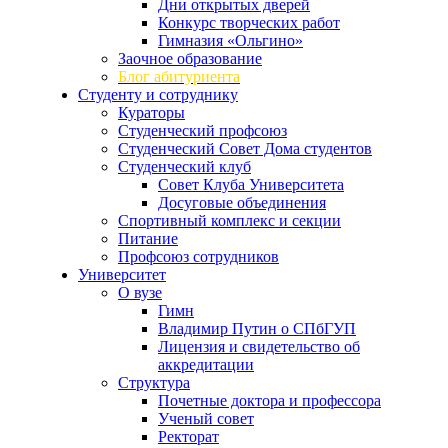
Дни открытых дверей
Конкурс творческих работ
Гимназия «Ольгино»
Заочное образование
Блог абитуриента
Студенту и сотруднику
Кураторы
Студенческий профсоюз
Студенческий Совет Дома студентов
Студенческий клуб
Совет Клуба Университета
Досуговые объединения
Спортивный комплекс и секции
Питание
Профсоюз сотрудников
Университет
О вузе
Гимн
Владимир Путин о СПбГУП
Лицензия и свидетельство об
аккредитации
Структура
Почетные доктора и профессора
Ученый совет
Ректорат