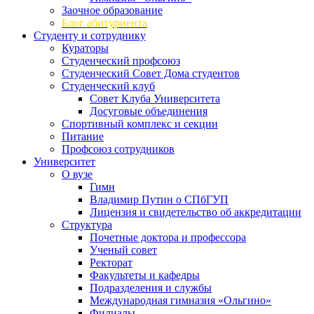
Заочное образование
Блог абитуриента
Студенту и сотруднику
Кураторы
Студенческий профсоюз
Студенческий Совет Дома студентов
Студенческий клуб
Совет Клуба Университета
Досуговые объединения
Спортивный комплекс и секции
Питание
Профсоюз сотрудников
Университет
О вузе
Гимн
Владимир Путин о СПбГУП
Лицензия и свидетельство об аккредитации
Структура
Почетные доктора и профессора
Ученый совет
Ректорат
Факультеты и кафедры
Подразделения и службы
Международная гимназия «Ольгино»
Филиалы