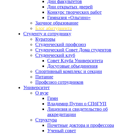
Дни факультетов
Дни открытых дверей
Конкурс творческих работ
Гимназия «Ольгино»
Заочное образование
Блог абитуриента
Студенту и сотруднику
Кураторы
Студенческий профсоюз
Студенческий Совет Дома студентов
Студенческий клуб
Совет Клуба Университета
Досуговые объединения
Спортивный комплекс и секции
Питание
Профсоюз сотрудников
Университет
О вузе
Гимн
Владимир Путин о СПбГУП
Лицензия и свидетельство об
аккредитации
Структура
Почетные доктора и профессора
Ученый совет