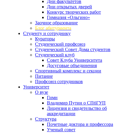
Дни факультетов
Дни открытых дверей
Конкурс творческих работ
Гимназия «Ольгино»
Заочное образование
Блог абитуриента
Студенту и сотруднику
Кураторы
Студенческий профсоюз
Студенческий Совет Дома студентов
Студенческий клуб
Совет Клуба Университета
Досуговые объединения
Спортивный комплекс и секции
Питание
Профсоюз сотрудников
Университет
О вузе
Гимн
Владимир Путин о СПбГУП
Лицензия и свидетельство об
аккредитации
Структура
Почетные доктора и профессора
Ученый совет