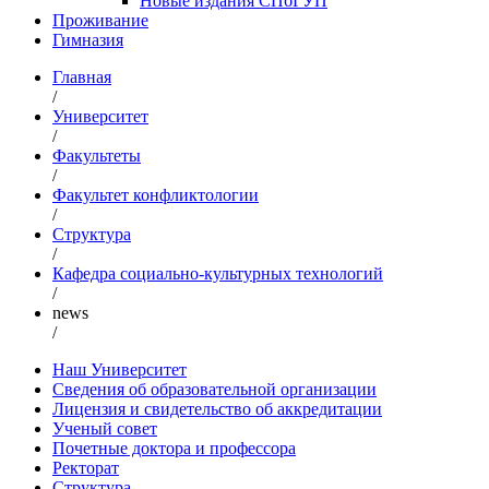
Новые издания СПбГУП
Проживание
Гимназия
Главная
/
Университет
/
Факультеты
/
Факультет конфликтологии
/
Структура
/
Кафедра социально-культурных технологий
/
news
/
Наш Университет
Сведения об образовательной организации
Лицензия и свидетельство об аккредитации
Ученый совет
Почетные доктора и профессора
Ректорат
Структура