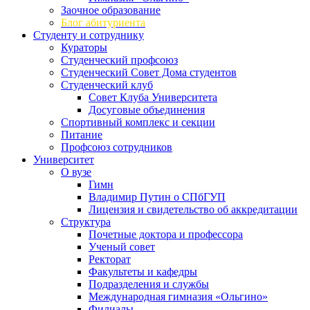
Заочное образование
Блог абитуриента
Студенту и сотруднику
Кураторы
Студенческий профсоюз
Студенческий Совет Дома студентов
Студенческий клуб
Совет Клуба Университета
Досуговые объединения
Спортивный комплекс и секции
Питание
Профсоюз сотрудников
Университет
О вузе
Гимн
Владимир Путин о СПбГУП
Лицензия и свидетельство об аккредитации
Структура
Почетные доктора и профессора
Ученый совет
Ректорат
Факультеты и кафедры
Подразделения и службы
Международная гимназия «Ольгино»
Филиалы