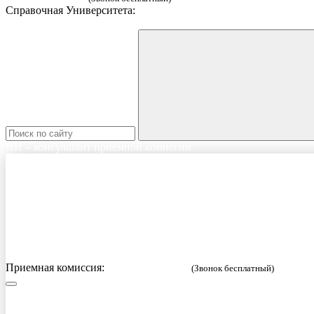
Справочная Университета:
8 (812) 269-57-58
ИИ – консультант приемной комиссии
Приемная комиссия:
8 (800) 333-52-02
(Звонок бесплатный)
Русский
English