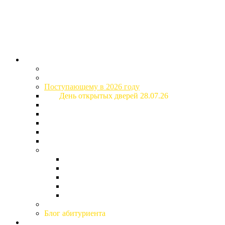
Версия для слабов
Абитуриенту
Специальности и стоимость обучения
Приемная комиссия
Поступающему в 2026 году
День открытых дверей 28.07.26
Основная информация о поступлении
Расписание вступительных испытаний
Рейтинговые списки
Дом студентов (общежитие)
Образовательный кредит
Подготовка к поступлению
Подготовительные курсы (для поступающих 2
Дни факультетов
Дни открытых дверей
Конкурс творческих работ
Гимназия «Ольгино»
Заочное образование
Блог абитуриента
Студенту и сотруднику