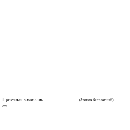
Eng
Версия для слабов
Приемная комиссия:
8 (800) 333-52-02
(Звонок бесплатный)
Русский
English