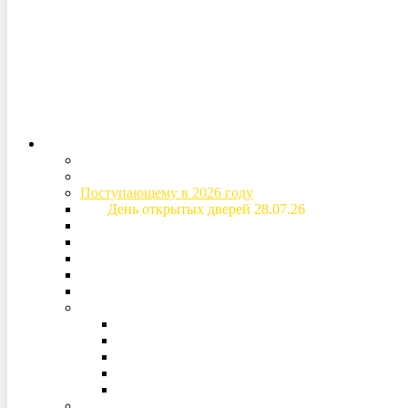
Версия для слабов
Абитуриенту
Специальности и стоимость обучения
Приемная комиссия
Поступающему в 2026 году
День открытых дверей 28.07.26
Основная информация о поступлении
Расписание вступительных испытаний
Рейтинговые списки
Дом студентов (общежитие)
Образовательный кредит
Подготовка к поступлению
Подготовительные курсы (для поступающих 2
Дни факультетов
Дни открытых дверей
Конкурс творческих работ
Гимназия «Ольгино»
Заочное образование