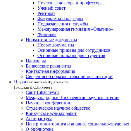
Почетные доктора и профессора
Ученый совет
Ректорат
Факультеты и кафедры
Подразделения и службы
Международная гимназия «Ольгино»
Филиалы
Нормативные документы
Новые документы
Основные приказы для сотрудников
Основные приказы для студентов
Партнеры
Банковские реквизиты
Контактная информация
Сведения об образовательной организации
Наука
Библиотека/Издательство
Площадь Д.С.Лихачева
Сайт Lihachev.ru
Международные Лихачевские научные чтения
Научные конференции
Студенческое научное общество
Конкурсы научных работ
Аспирантура
Центр мониторинга и анализа социально-трудовых
О библиотеке