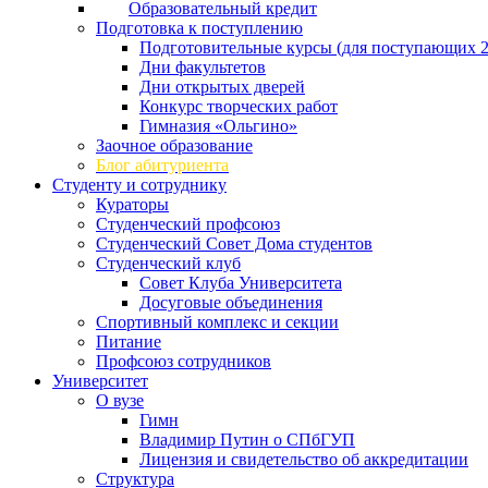
Образовательный кредит
Подготовка к поступлению
Подготовительные курсы (для поступающих 2
Дни факультетов
Дни открытых дверей
Конкурс творческих работ
Гимназия «Ольгино»
Заочное образование
Блог абитуриента
Студенту и сотруднику
Кураторы
Студенческий профсоюз
Студенческий Совет Дома студентов
Студенческий клуб
Совет Клуба Университета
Досуговые объединения
Спортивный комплекс и секции
Питание
Профсоюз сотрудников
Университет
О вузе
Гимн
Владимир Путин о СПбГУП
Лицензия и свидетельство об аккредитации
Структура