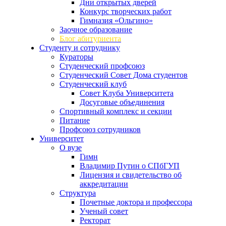
Дни открытых дверей
Конкурс творческих работ
Гимназия «Ольгино»
Заочное образование
Блог абитуриента
Студенту и сотруднику
Кураторы
Студенческий профсоюз
Студенческий Совет Дома студентов
Студенческий клуб
Совет Клуба Университета
Досуговые объединения
Спортивный комплекс и секции
Питание
Профсоюз сотрудников
Университет
О вузе
Гимн
Владимир Путин о СПбГУП
Лицензия и свидетельство об
аккредитации
Структура
Почетные доктора и профессора
Ученый совет
Ректорат