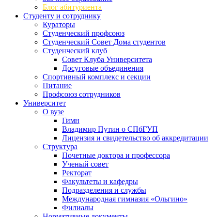
Блог абитуриента
Студенту и сотруднику
Кураторы
Студенческий профсоюз
Студенческий Совет Дома студентов
Студенческий клуб
Совет Клуба Университета
Досуговые объединения
Спортивный комплекс и секции
Питание
Профсоюз сотрудников
Университет
О вузе
Гимн
Владимир Путин о СПбГУП
Лицензия и свидетельство об аккредитации
Структура
Почетные доктора и профессора
Ученый совет
Ректорат
Факультеты и кафедры
Подразделения и службы
Международная гимназия «Ольгино»
Филиалы
Нормативные документы