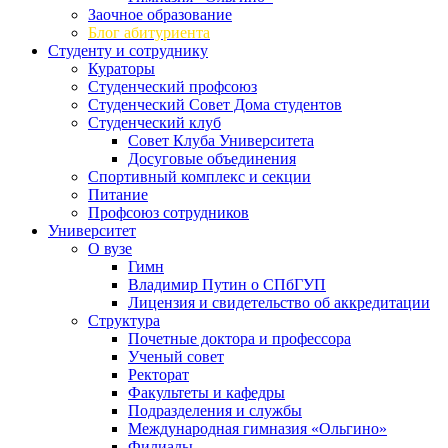
Заочное образование
Блог абитуриента
Студенту и сотруднику
Кураторы
Студенческий профсоюз
Студенческий Совет Дома студентов
Студенческий клуб
Совет Клуба Университета
Досуговые объединения
Спортивный комплекс и секции
Питание
Профсоюз сотрудников
Университет
О вузе
Гимн
Владимир Путин о СПбГУП
Лицензия и свидетельство об аккредитации
Структура
Почетные доктора и профессора
Ученый совет
Ректорат
Факультеты и кафедры
Подразделения и службы
Международная гимназия «Ольгино»
Филиалы