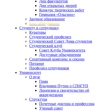
Дни факультетов
Дни открытых дверей
Конкурс творческих работ
Гимназия «Ольгино»
Заочное образование
Блог абитуриента
Студенту и сотруднику
Кураторы
Студенческий профсоюз
Студенческий Совет Дома студентов
Студенческий клуб
Совет Клуба Университета
Досуговые объединения
Спортивный комплекс и секции
Питание
Профсоюз сотрудников
Университет
О вузе
Гимн
Владимир Путин о СПбГУП
Лицензия и свидетельство об
аккредитации
Структура
Почетные доктора и профессора
Ученый совет