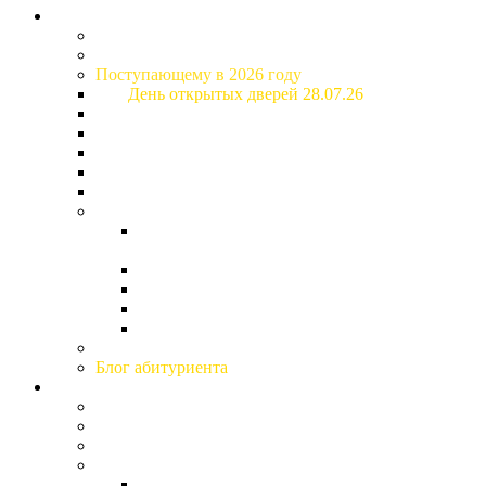
Абитуриенту
Специальности и стоимость обучения
Приемная комиссия
Поступающему в 2026 году
День открытых дверей 28.07.26
Основная информация о поступлении
Расписание вступительных испытаний
Рейтинговые списки
Дом студентов (общежитие)
Образовательный кредит
Подготовка к поступлению
Подготовительные курсы (для поступающих
2027)
Дни факультетов
Дни открытых дверей
Конкурс творческих работ
Гимназия «Ольгино»
Заочное образование
Блог абитуриента
Студенту и сотруднику
Кураторы
Студенческий профсоюз
Студенческий Совет Дома студентов
Студенческий клуб
Совет Клуба Университета