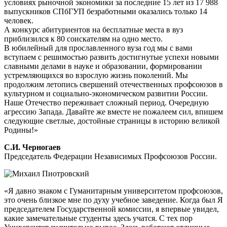
условиях рыночной экономики за последние 15 лет из 17 988
выпускников СПбГУП безработными оказались только 14
человек.
А конкурс абитуриентов на бесплатные места в вуз
приблизился к 80 соискателям на одно место.
В юбилейный для прославленного вуза год мы с вами
вступаем с решимостью развить достигнутые успехи новыми
славными делами в науке и образовании, формировании
устремляющихся во взрослую жизнь поколений. Мы
продолжим летопись свершений отечественных профсоюзов в
культурном и социально-экономическом развитии России.
Наше Отечество переживает сложный период. Очередную
агрессию Запада. Давайте же вместе не пожалеем сил, впишем
следующие светлые, достойные страницы в историю великой
Родины!»
С.И. Черногаев
Председатель Федерации Независимых Профсоюзов России.
«Я давно знаком с Гуманитарным университетом профсоюзов,
это очень близкое мне по духу учебное заведение. Когда был Я
председателем Государственной комиссии, я впервые увидел,
какие замечательные студенты здесь учатся. С тех пор