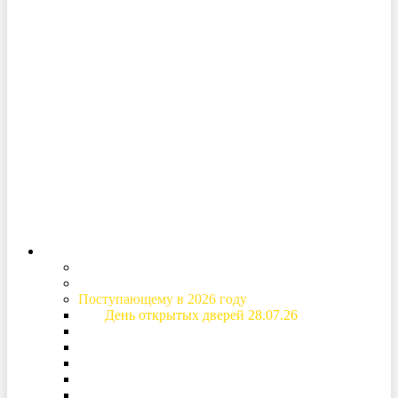
Версия для
слабовидящих
Вход в личный кабинет
Абитуриенту
Специальности и стоимость обучения
Приемная комиссия
Поступающему в 2026 году
День открытых дверей 28.07.26
Основная информация о поступлении
Расписание вступительных испытаний
Рейтинговые списки
Дом студентов (общежитие)
Образовательный кредит