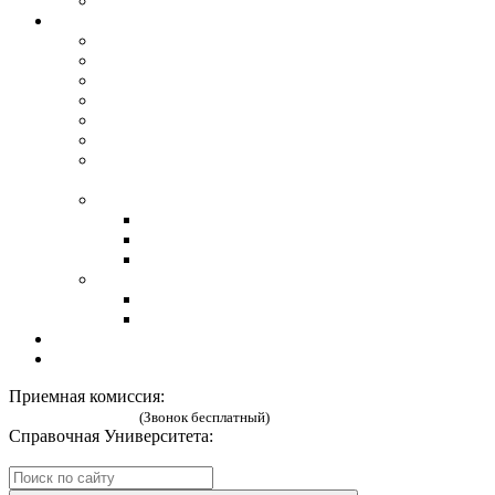
Сведения об образовательной организации
Наука
Сайт Lihachev.ru
Международные Лихачевские научные чтения
Научные конференции
Студенческое научное общество
Конкурсы научных работ
Аспирантура
Центр мониторинга и анализа социально-
трудовых конфликтов
О библиотеке
Образовательные Интернет-ресурсы
Электронный каталог
Контактная информация
Издательство
Издания СПбГУП
Новые издания СПбГУП
Проживание
Гимназия
Приемная комиссия:
8 (800) 333 52 02
(Звонок бесплатный)
Справочная Университета:
8 (812) 269-57-58