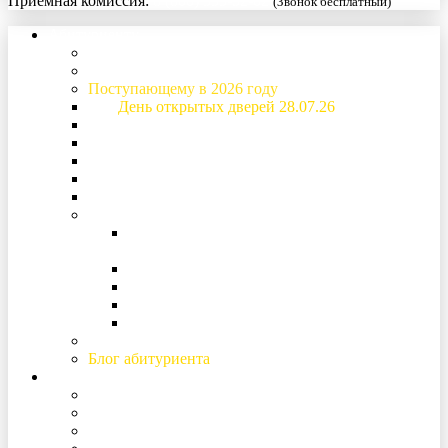
Приемная комиссия:
8 (800) 333-52-02
(Звонок бесплатный)
Абитуриенту
Специальности и стоимость обучения
Приемная комиссия
Поступающему в 2026 году
День открытых дверей 28.07.26
Основная информация о поступлении
Расписание вступительных испытаний
Рейтинговые списки
Дом студентов (общежитие)
Образовательный кредит
Подготовка к поступлению
Подготовительные курсы (для поступающих
2027)
Дни факультетов
Дни открытых дверей
Конкурс творческих работ
Гимназия «Ольгино»
Заочное образование
Блог абитуриента
Студенту и сотруднику
Кураторы
Студенческий профсоюз
Студенческий Совет Дома студентов