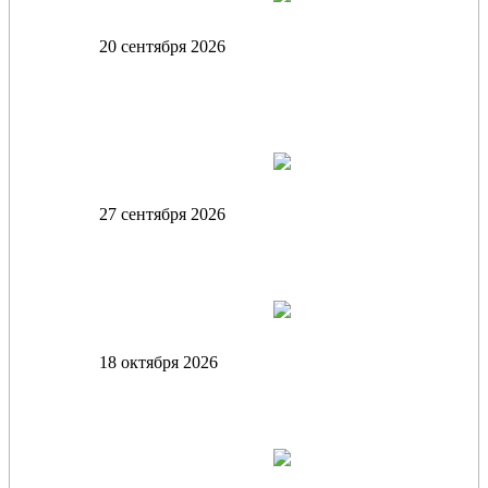
20 сентября 2026
11:30. Университетская база «Ольгино»
СПбГУП. «Шашлыкиада - 2026» для
первокурсников факультета конфликтологии и
юридического факультета
27 сентября 2026
12:00. Спортивно-оздоровительный комплекс
им. М.М. Боброва. «День физической культуры
и спорта» для студентов СПбГУП
18 октября 2026
12:00. Спортивно-оздоровительный комплекс
им. М.М. Боброва. «День физической культуры
и спорта» для студентов СПбГУП