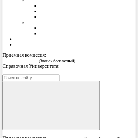
О библиотеке
Образовательные Интернет-ресурсы
Электронный каталог
Контактная информация
Издательство
Издания СПбГУП
Новые издания СПбГУП
Проживание
Гимназия
Приемная комиссия:
8 (800) 333 52 02
(Звонок бесплатный)
Справочная Университета:
8 (812) 269-57-58
ИИ – консультант приемной комиссии