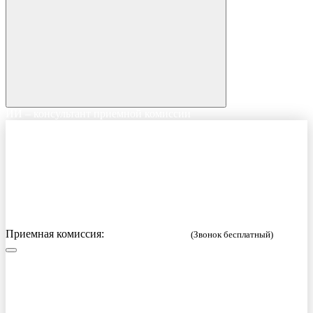
ИИ – консультант приемной комиссии
Приемная комиссия:
8 (800) 333-52-02
(Звонок бесплатный)
Русский
English