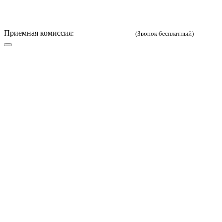
Приемная комиссия:
8 (800) 333-52-02
(Звонок бесплатный)
Русский
English
Версия для
слабовидящих
Вход в личный кабинет