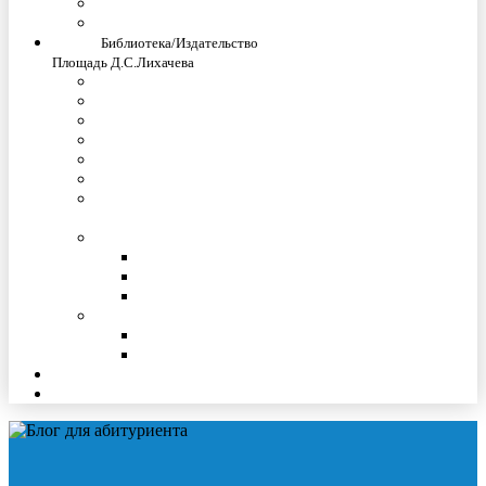
Контактная информация
Сведения об образовательной организации
Наука
Библиотека/Издательство
Площадь Д.С.Лихачева
Сайт Lihachev.ru
Международные Лихачевские научные чтения
Научные конференции
Студенческое научное общество
Конкурсы научных работ
Аспирантура
Центр мониторинга и анализа социально-
трудовых конфликтов
О библиотеке
Образовательные Интернет-ресурсы
Электронный каталог
Контактная информация
Издательство
Издания СПбГУП
Новые издания СПбГУП
Проживание
Гимназия