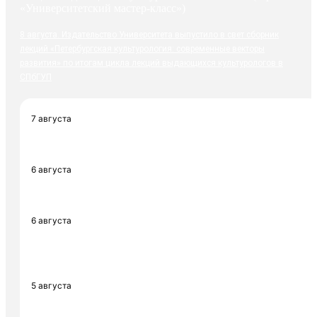
8 августа. Издательство Университета выпустило в свет сборник
лекций «Петербургская культурология: современные векторы
развития» по итогам цикла лекций выдающихся культурологов в
СПбГУП
7 августа
Ректор Л.А. Пасешникова завершает экскурсию по Санкт-
Петербургскому Гуманитарному университету профсоюзов «Самый
необычный Университет в мире» (части 23-25)
6 августа
Университет завершил прием на гос. бюджетные места
Минобра по всем направлениям подготовки со средним баллом
ЕГЭ 85,1
6 августа
Трижды номинант на «Оскар», профессор кафедры
режиссуры мультимедиа СПбГУП, Заслуженный деятель искусств
РФ К.Э. Бронзит провел работу в жюри Международного фестиваля
короткометражных фильмов IN THE PALACE (Болгария)
5 августа
Издательство Университета выпустило в свет учебное
пособие педагогов кафедры социальной психологии СПбГУП
М.В. Созиновой, Я.Е. Виноградовой и К.Н. Матвеева «Практикум по