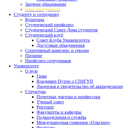
Заочное образование
Блог абитуриента
Студенту и сотруднику
Кураторы
Студенческий профсоюз
Студенческий Совет Дома студентов
Студенческий клуб
Совет Клуба Университета
Досуговые объединения
Спортивный комплекс и секции
Питание
Профсоюз сотрудников
Университет
О вузе
Гимн
Владимир Путин о СПбГУП
Лицензия и свидетельство об аккредитации
Структура
Почетные доктора и профессора
Ученый совет
Ректорат
Факультеты и кафедры
Подразделения и службы
Международная гимназия «Ольгино»
Филиалы