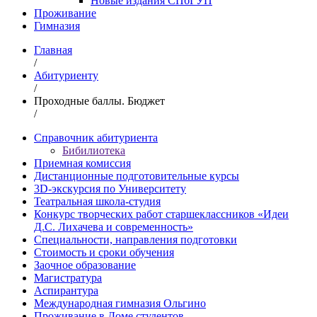
Новые издания СПбГУП
Проживание
Гимназия
Главная
/
Абитуриенту
/
Проходные баллы. Бюджет
/
Справочник абитуриента
Бибилиотека
Приемная комиссия
Дистанционные подготовительные курсы
3D-экскурсия по Университету
Театральная школа-студия
Конкурс творческих работ cтаршеклассников «Идеи
Д.С. Лихачева и современность»
Специальности, направления подготовки
Стоимость и сроки обучения
Заочное образование
Магистратура
Аспирантура
Международная гимназия Ольгино
Проживание в Доме студентов