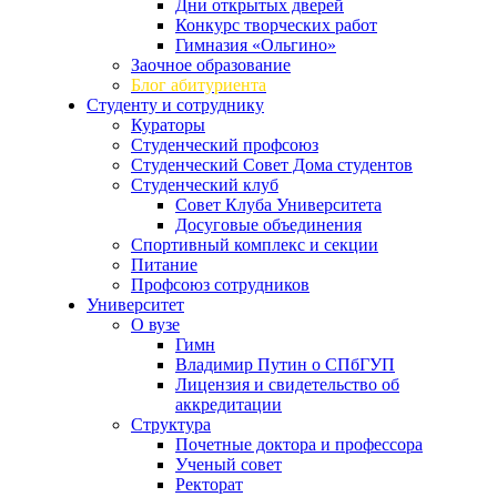
Дни открытых дверей
Конкурс творческих работ
Гимназия «Ольгино»
Заочное образование
Блог абитуриента
Студенту и сотруднику
Кураторы
Студенческий профсоюз
Студенческий Совет Дома студентов
Студенческий клуб
Совет Клуба Университета
Досуговые объединения
Спортивный комплекс и секции
Питание
Профсоюз сотрудников
Университет
О вузе
Гимн
Владимир Путин о СПбГУП
Лицензия и свидетельство об
аккредитации
Структура
Почетные доктора и профессора
Ученый совет
Ректорат