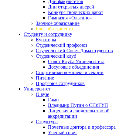
Дни факультетов
Дни открытых дверей
Конкурс творческих работ
Гимназия «Ольгино»
Заочное образование
Блог абитуриента
Студенту и сотруднику
Кураторы
Студенческий профсоюз
Студенческий Совет Дома студентов
Студенческий клуб
Совет Клуба Университета
Досуговые объединения
Спортивный комплекс и секции
Питание
Профсоюз сотрудников
Университет
О вузе
Гимн
Владимир Путин о СПбГУП
Лицензия и свидетельство об
аккредитации
Структура
Почетные доктора и профессора
Ученый совет