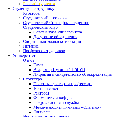
Блог абитуриента
Студенту и сотруднику
Кураторы
Студенческий профсоюз
Студенческий Совет Дома студентов
Студенческий клуб
Совет Клуба Университета
Досуговые объединения
Спортивный комплекс и секции
Питание
Профсоюз сотрудников
Университет
О вузе
Гимн
Владимир Путин о СПбГУП
Лицензия и свидетельство об аккредитации
Структура
Почетные доктора и профессора
Ученый совет
Ректорат
Факультеты и кафедры
Подразделения и службы
Международная гимназия «Ольгино»
Филиалы
Нормативные документы