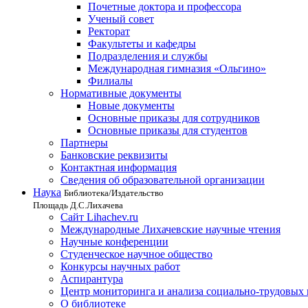
Почетные доктора и профессора
Ученый совет
Ректорат
Факультеты и кафедры
Подразделения и службы
Международная гимназия «Ольгино»
Филиалы
Нормативные документы
Новые документы
Основные приказы для сотрудников
Основные приказы для студентов
Партнеры
Банковские реквизиты
Контактная информация
Сведения об образовательной организации
Наука
Библиотека/Издательство
Площадь Д.С.Лихачева
Сайт Lihachev.ru
Международные Лихачевские научные чтения
Научные конференции
Студенческое научное общество
Конкурсы научных работ
Аспирантура
Центр мониторинга и анализа социально-трудовых
О библиотеке