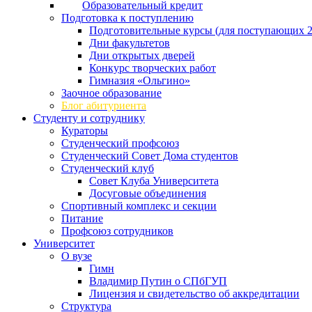
Образовательный кредит
Подготовка к поступлению
Подготовительные курсы (для поступающих 2
Дни факультетов
Дни открытых дверей
Конкурс творческих работ
Гимназия «Ольгино»
Заочное образование
Блог абитуриента
Студенту и сотруднику
Кураторы
Студенческий профсоюз
Студенческий Совет Дома студентов
Студенческий клуб
Совет Клуба Университета
Досуговые объединения
Спортивный комплекс и секции
Питание
Профсоюз сотрудников
Университет
О вузе
Гимн
Владимир Путин о СПбГУП
Лицензия и свидетельство об аккредитации
Структура