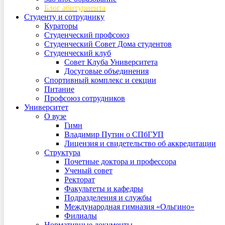
Блог абитуриента
Студенту и сотруднику
Кураторы
Студенческий профсоюз
Студенческий Совет Дома студентов
Студенческий клуб
Совет Клуба Университета
Досуговые объединения
Спортивный комплекс и секции
Питание
Профсоюз сотрудников
Университет
О вузе
Гимн
Владимир Путин о СПбГУП
Лицензия и свидетельство об аккредитации
Структура
Почетные доктора и профессора
Ученый совет
Ректорат
Факультеты и кафедры
Подразделения и службы
Международная гимназия «Ольгино»
Филиалы
Нормативные документы