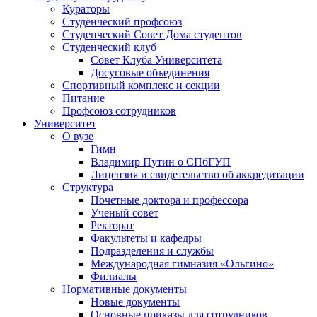
Кураторы
Студенческий профсоюз
Студенческий Совет Дома студентов
Студенческий клуб
Совет Клуба Университета
Досуговые объединения
Спортивный комплекс и секции
Питание
Профсоюз сотрудников
Университет
О вузе
Гимн
Владимир Путин о СПбГУП
Лицензия и свидетельство об аккредитации
Структура
Почетные доктора и профессора
Ученый совет
Ректорат
Факультеты и кафедры
Подразделения и службы
Международная гимназия «Ольгино»
Филиалы
Нормативные документы
Новые документы
Основные приказы для сотрудников