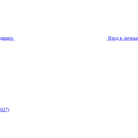
идящих
Вход в личны
027)