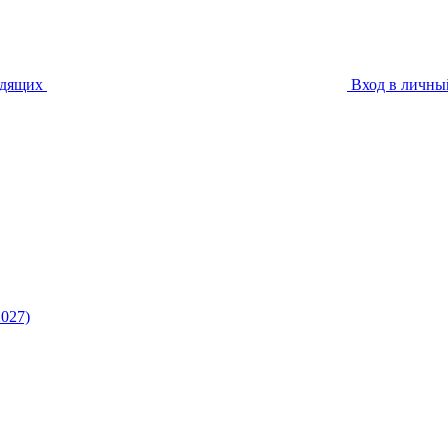
идящих
Вход в личны
027)