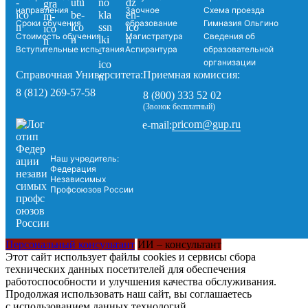
направления
Заочное
Схема проезда
Сроки обучения
образование
Гимназия Ольгино
Стоимость обучения
Магистратура
Сведения об
Вступительные испытания
Аспирантура
образовательной
организации
Справочная Университета:
Приемная комиссия:
8 (812) 269-57-58
8 (800) 333 52 02
(Звонок бесплатный)
pricom@gup.ru
e-mail:
Наш учредитель:
Федерация
Независимых
Профсоюзов России
Персональный консультант
ИИ – консультант
Этот сайт использует файлы cookies и сервисы сбора
технических данных посетителей для обеспечения
работоспособности и улучшения качества обслуживания.
Продолжая использовать наш сайт, вы соглашаетесь
с использованием данных технологий.