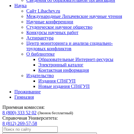
Сведения об образовательной организации
Наука
Сайт Lihachev.ru
Международные Лихачевские научные чтения
Научные конференции
Студенческое научное общество
Конкурсы научных работ
Аспирантура
Центр мониторинга и анализа социально-
трудовых конфликтов
О библиотеке
Образовательные Интернет-ресурсы
Электронный каталог
Контактная информация
Издательство
Издания СПбГУП
Новые издания СПбГУП
Проживание
Гимназия
Приемная комиссия:
8 (800) 333 52 02
(Звонок бесплатный)
Справочная Университета:
8 (812) 269-57-58