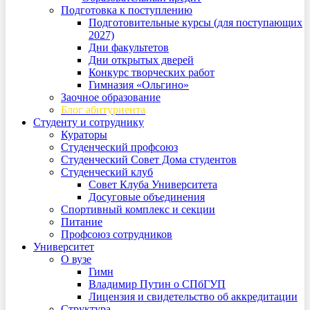
Подготовка к поступлению
Подготовительные курсы (для поступающих
2027)
Дни факультетов
Дни открытых дверей
Конкурс творческих работ
Гимназия «Ольгино»
Заочное образование
Блог абитуриента
Студенту и сотруднику
Кураторы
Студенческий профсоюз
Студенческий Совет Дома студентов
Студенческий клуб
Совет Клуба Университета
Досуговые объединения
Спортивный комплекс и секции
Питание
Профсоюз сотрудников
Университет
О вузе
Гимн
Владимир Путин о СПбГУП
Лицензия и свидетельство об аккредитации
Структура