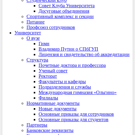
Студенческий клуб
Совет Клуба Университета
Досуговые объединения
Спортивный комплекс и секции
Питание
Профсоюз сотрудников
Университет
О вузе
Гимн
Владимир Путин о СПбГУП
Лицензия и свидетельство об аккредитации
Структура
Почетные доктора и профессора
Ученый совет
Ректорат
Факультеты и кафедры
Подразделения и службы
Международная гимназия «Ольгино»
Филиалы
Нормативные документы
Новые документы
Основные приказы для сотрудников
Основные приказы для студентов
Партнеры
Банковские реквизиты