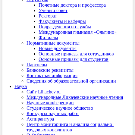
Почетные доктора и профессора
Ученый совет
Ректорат
Факультеты и кафедры
Подразделения и службы
Международная гимназия «Ольгино»
Филиалы
Нормативные документы
Новые документы
Основные приказы для сотрудников
Основные приказы для студентов
Партнеры
Банковские реквизиты
Контактная информация
Сведения об образовательной организации
Наука
Сайт Lihachev.ru
Международные Лихачевские научные чтения
Научные конференции
Студенческое научное общество
Конкурсы научных работ
Аспирантура
Центр мониторинга и анализа социально-
трудовых конфликтов