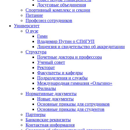
Досуговые объединения
Спортивный комплекс и секции
Питание
Профсоюз сотрудников
Университет
О вузе
Гимн
Владимир Путин о СПбГУП
Лицензия и свидетельство об аккредитации
Структура
Почетные доктора и профессора
Ученый совет
Ректорат
Факультеты и кафедры
Подразделения и службы
Международная гимназия «Ольгино»
Филиалы
Нормативные документы
Новые документы
Основные приказы для сотрудников
Основные приказы для студентов
Партнеры
Банковские реквизиты
Контактная информация