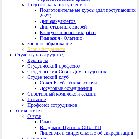
Подготовка к поступлению
Подготовительные курсы (для поступающих
2027)
Дни факультетов
Дни открытых дверей
Конкурс творческих работ
Гимназия «Ольгино»
Заочное образование
Блог абитуриента
Студенту и сотруднику
Кураторы
Студенческий профсоюз
Студенческий Совет Дома студентов
Студенческий клуб
Совет Клуба Университета
Досуговые объединения
Спортивный комплекс и секции
Питание
Профсоюз сотрудников
Университет
О вузе
Гимн
Владимир Путин о СПбГУП
Лицензия и свидетельство об аккредитации
Структура