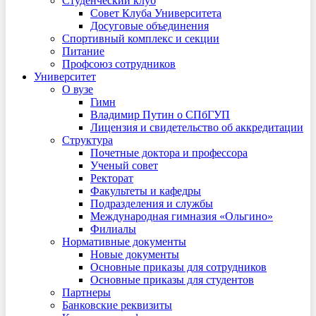
Студенческий клуб
Совет Клуба Университета
Досуговые объединения
Спортивный комплекс и секции
Питание
Профсоюз сотрудников
Университет
О вузе
Гимн
Владимир Путин о СПбГУП
Лицензия и свидетельство об аккредитации
Структура
Почетные доктора и профессора
Ученый совет
Ректорат
Факультеты и кафедры
Подразделения и службы
Международная гимназия «Ольгино»
Филиалы
Нормативные документы
Новые документы
Основные приказы для сотрудников
Основные приказы для студентов
Партнеры
Банковские реквизиты