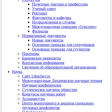
Почетные доктора и профессора
Ученый совет
Ректорат
Факультеты и кафедры
Подразделения и службы
Международная гимназия «Ольгино»
Филиалы
Нормативные документы
Новые документы
Основные приказы для сотрудников
Основные приказы для студентов
Партнеры
Банковские реквизиты
Контактная информация
Сведения об образовательной организации
Наука
Сайт Lihachev.ru
Международные Лихачевские научные чтения
Научные конференции
Студенческое научное общество
Конкурсы научных работ
Аспирантура
Центр мониторинга и анализа социально-
трудовых конфликтов