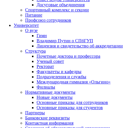
Досуговые объединения
Спортивный комплекс и секции
Питание
Профсоюз сотрудников
Университет
О вузе
Гимн
Владимир Путин о СПбГУП
Лицензия и свидетельство об аккредитации
Структура
Почетные доктора и профессора
Ученый совет
Ректорат
Факультеты и кафедры
Подразделения и службы
Международная гимназия «Ольгино»
Филиалы
Нормативные документы
Новые документы
Основные приказы для сотрудников
Основные приказы для студентов
Партнеры
Банковские реквизиты
Контактная информация