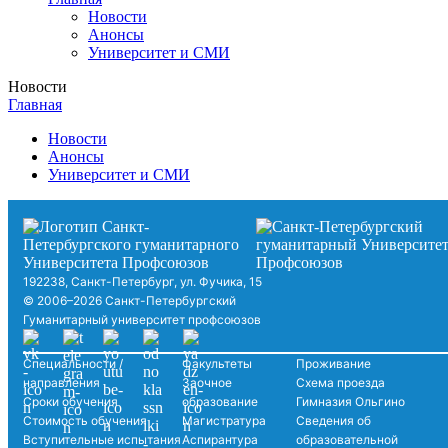
Новости
Анонсы
Университет и СМИ
Новости
Главная
Новости
Анонсы
Университет и СМИ
192238, Санкт-Петербург, ул. Фучика, 15
© 2006–2026 Санкт-Петербургский
Гуманитарный университет профсоюзов
Специальности /
Факультеты
Проживание
направления
Заочное
Схема проезда
Сроки обучения
образование
Гимназия Ольгино
Стоимость обучения
Магистратура
Сведения об
Вступительные испытания
Аспирантура
образовательной