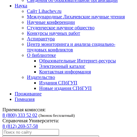
Сведения об образовательной организации
Наука
Сайт Lihachev.ru
Международные Лихачевские научные чтения
Научные конференции
Студенческое научное общество
Конкурсы научных работ
Аспирантура
Центр мониторинга и анализа социально-
трудовых конфликтов
О библиотеке
Образовательные Интернет-ресурсы
Электронный каталог
Контактная информация
Издательство
Издания СПбГУП
Новые издания СПбГУП
Проживание
Гимназия
Приемная комиссия:
8 (800) 333 52 02
(Звонок бесплатный)
Справочная Университета:
8 (812) 269-57-58