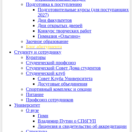
Подготовка к поступлению
Подготовительные курсы (для поступающих
2027)
Дни факультетов
Дни открытых дверей
Конкурс творческих работ
Гимназия «Ольгино»
Заочное образование
Блог абитуриента
Студенту и сотруднику
Кураторы
Студенческий профсоюз
Студенческий Совет Дома студентов
Студенческий клуб
Совет Клуба Университета
Досуговые объединения
Спортивный комплекс и секции
Питание
Профсоюз сотрудников
Университет
О вузе
Гимн
Владимир Путин о СПбГУП
Лицензия и свидетельство об аккредитации
Структура