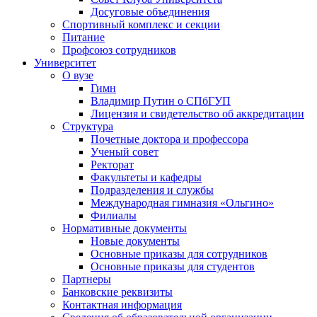
Досуговые объединения
Спортивный комплекс и секции
Питание
Профсоюз сотрудников
Университет
О вузе
Гимн
Владимир Путин о СПбГУП
Лицензия и свидетельство об аккредитации
Структура
Почетные доктора и профессора
Ученый совет
Ректорат
Факультеты и кафедры
Подразделения и службы
Международная гимназия «Ольгино»
Филиалы
Нормативные документы
Новые документы
Основные приказы для сотрудников
Основные приказы для студентов
Партнеры
Банковские реквизиты
Контактная информация