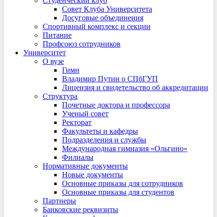
Студенческий клуб
Совет Клуба Университета
Досуговые объединения
Спортивный комплекс и секции
Питание
Профсоюз сотрудников
Университет
О вузе
Гимн
Владимир Путин о СПбГУП
Лицензия и свидетельство об аккредитации
Структура
Почетные доктора и профессора
Ученый совет
Ректорат
Факультеты и кафедры
Подразделения и службы
Международная гимназия «Ольгино»
Филиалы
Нормативные документы
Новые документы
Основные приказы для сотрудников
Основные приказы для студентов
Партнеры
Банковские реквизиты