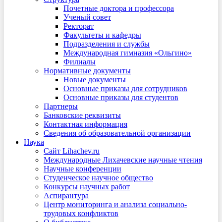
Почетные доктора и профессора
Ученый совет
Ректорат
Факультеты и кафедры
Подразделения и службы
Международная гимназия «Ольгино»
Филиалы
Нормативные документы
Новые документы
Основные приказы для сотрудников
Основные приказы для студентов
Партнеры
Банковские реквизиты
Контактная информация
Сведения об образовательной организации
Наука
Сайт Lihachev.ru
Международные Лихачевские научные чтения
Научные конференции
Студенческое научное общество
Конкурсы научных работ
Аспирантура
Центр мониторинга и анализа социально-
трудовых конфликтов