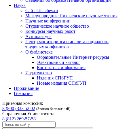
Сведения об образовательной организации
Наука
Сайт Lihachev.ru
Международные Лихачевские научные чтения
Научные конференции
Студенческое научное общество
Конкурсы научных работ
Аспирантура
Центр мониторинга и анализа социально-
трудовых конфликтов
О библиотеке
Образовательные Интернет-ресурсы
Электронный каталог
Контактная информация
Издательство
Издания СПбГУП
Новые издания СПбГУП
Проживание
Гимназия
Приемная комиссия:
8 (800) 333 52 02
(Звонок бесплатный)
Справочная Университета:
8 (812) 269-57-58