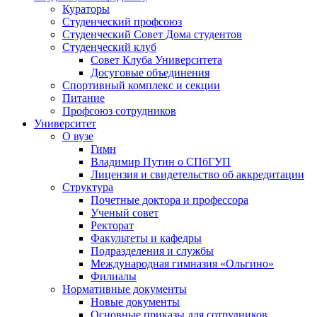
Кураторы
Студенческий профсоюз
Студенческий Совет Дома студентов
Студенческий клуб
Совет Клуба Университета
Досуговые объединения
Спортивный комплекс и секции
Питание
Профсоюз сотрудников
Университет
О вузе
Гимн
Владимир Путин о СПбГУП
Лицензия и свидетельство об аккредитации
Структура
Почетные доктора и профессора
Ученый совет
Ректорат
Факультеты и кафедры
Подразделения и службы
Международная гимназия «Ольгино»
Филиалы
Нормативные документы
Новые документы
Основные приказы для сотрудников