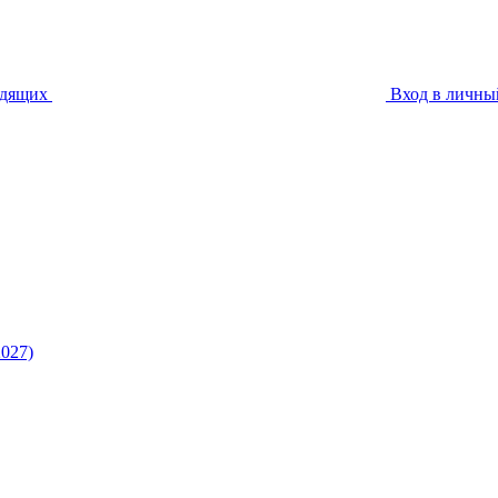
идящих
Вход в личны
027)