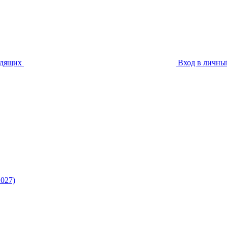
идящих
Вход в личны
027)