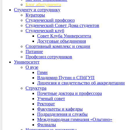
Блог абитуриента
Студенту и сотруднику
Кураторы
Студенческий профсоюз
Студенческий Совет Дома студентов
Студенческий клуб
Совет Клуба Университета
Досуговые объединения
Спортивный комплекс и секции
Питание
Профсоюз сотрудников
Университет
О вузе
Гимн
Владимир Путин о СПбГУП
Лицензия и свидетельство об аккредитации
Структура
Почетные доктора и профессора
Ученый совет
Ректорат
Факультеты и кафедры
Подразделения и службы
Международная гимназия «Ольгино»
Филиалы
Нормативные документы