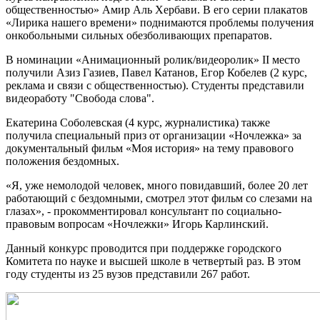
общественностью» Амир Аль Хербави. В его серии плакатов
«Лирика нашего времени» поднимаются проблемы получения
онкобольными сильных обезболивающих препаратов.
В номинации «Анимационный ролик/видеоролик» II место
получили Азиз Газиев, Павел Катанов, Егор Кобелев (2 курс,
реклама и связи с общественностью). Студенты представили
видеоработу "Свобода слова".
Екатерина Соболевская (4 курс, журналистика) также
получила специальный приз от организации «Ночлежка» за
документальный фильм «Моя история» на тему правового
положения бездомных.
«Я, уже немолодой человек, много повидавший, более 20 лет
работающий с бездомными, смотрел этот фильм со слезами на
глазах», - прокомментировал консультант по социально-
правовым вопросам «Ночлежки» Игорь Карлинский.
Данный конкурс проводится при поддержке городского
Комитета по науке и высшей школе в четвертый раз. В этом
году студенты из 25 вузов представили 267 работ.