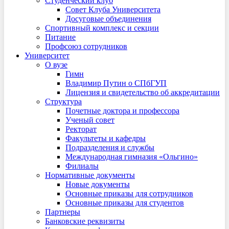
Студенческий клуб
Совет Клуба Университета
Досуговые объединения
Спортивный комплекс и секции
Питание
Профсоюз сотрудников
Университет
О вузе
Гимн
Владимир Путин о СПбГУП
Лицензия и свидетельство об аккредитации
Структура
Почетные доктора и профессора
Ученый совет
Ректорат
Факультеты и кафедры
Подразделения и службы
Международная гимназия «Ольгино»
Филиалы
Нормативные документы
Новые документы
Основные приказы для сотрудников
Основные приказы для студентов
Партнеры
Банковские реквизиты