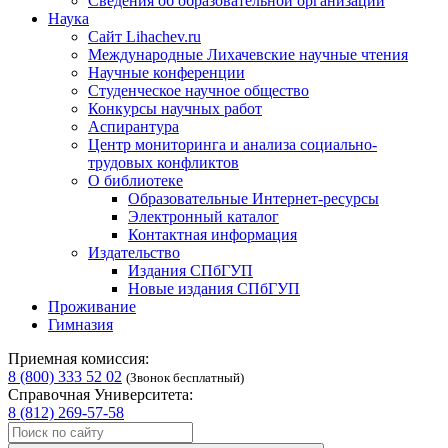
Сведения об образовательной организации
Наука
Сайт Lihachev.ru
Международные Лихачевские научные чтения
Научные конференции
Студенческое научное общество
Конкурсы научных работ
Аспирантура
Центр мониторинга и анализа социально-
трудовых конфликтов
О библиотеке
Образовательные Интернет-ресурсы
Электронный каталог
Контактная информация
Издательство
Издания СПбГУП
Новые издания СПбГУП
Проживание
Гимназия
Приемная комиссия:
8 (800) 333 52 02
(Звонок бесплатный)
Справочная Университета:
8 (812) 269-57-58