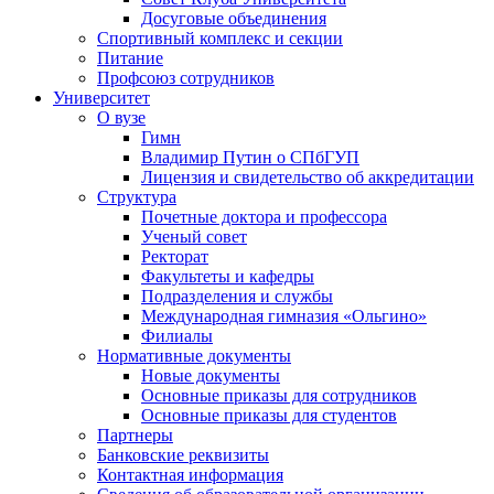
Досуговые объединения
Спортивный комплекс и секции
Питание
Профсоюз сотрудников
Университет
О вузе
Гимн
Владимир Путин о СПбГУП
Лицензия и свидетельство об аккредитации
Структура
Почетные доктора и профессора
Ученый совет
Ректорат
Факультеты и кафедры
Подразделения и службы
Международная гимназия «Ольгино»
Филиалы
Нормативные документы
Новые документы
Основные приказы для сотрудников
Основные приказы для студентов
Партнеры
Банковские реквизиты
Контактная информация