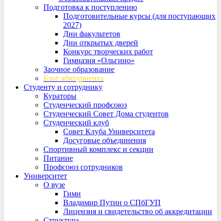
Подготовка к поступлению
Подготовительные курсы (для поступающих
2027)
Дни факультетов
Дни открытых дверей
Конкурс творческих работ
Гимназия «Ольгино»
Заочное образование
Блог абитуриента
Студенту и сотруднику
Кураторы
Студенческий профсоюз
Студенческий Совет Дома студентов
Студенческий клуб
Совет Клуба Университета
Досуговые объединения
Спортивный комплекс и секции
Питание
Профсоюз сотрудников
Университет
О вузе
Гимн
Владимир Путин о СПбГУП
Лицензия и свидетельство об аккредитации
Структура