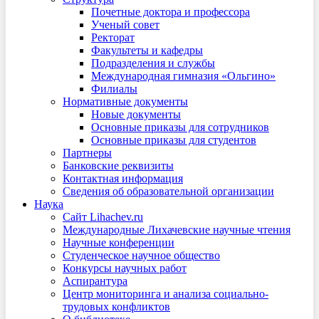
Почетные доктора и профессора
Ученый совет
Ректорат
Факультеты и кафедры
Подразделения и службы
Международная гимназия «Ольгино»
Филиалы
Нормативные документы
Новые документы
Основные приказы для сотрудников
Основные приказы для студентов
Партнеры
Банковские реквизиты
Контактная информация
Сведения об образовательной организации
Наука
Сайт Lihachev.ru
Международные Лихачевские научные чтения
Научные конференции
Студенческое научное общество
Конкурсы научных работ
Аспирантура
Центр мониторинга и анализа социально-
трудовых конфликтов