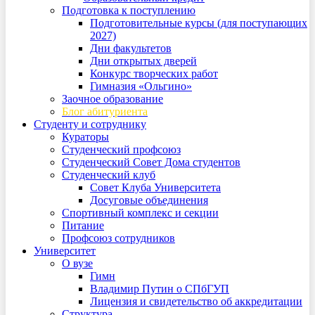
Подготовка к поступлению
Подготовительные курсы (для поступающих
2027)
Дни факультетов
Дни открытых дверей
Конкурс творческих работ
Гимназия «Ольгино»
Заочное образование
Блог абитуриента
Студенту и сотруднику
Кураторы
Студенческий профсоюз
Студенческий Совет Дома студентов
Студенческий клуб
Совет Клуба Университета
Досуговые объединения
Спортивный комплекс и секции
Питание
Профсоюз сотрудников
Университет
О вузе
Гимн
Владимир Путин о СПбГУП
Лицензия и свидетельство об аккредитации
Структура