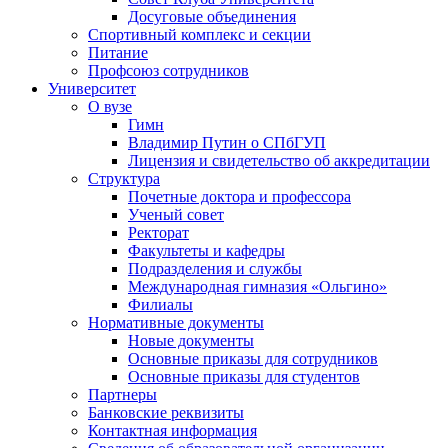
Досуговые объединения
Спортивный комплекс и секции
Питание
Профсоюз сотрудников
Университет
О вузе
Гимн
Владимир Путин о СПбГУП
Лицензия и свидетельство об аккредитации
Структура
Почетные доктора и профессора
Ученый совет
Ректорат
Факультеты и кафедры
Подразделения и службы
Международная гимназия «Ольгино»
Филиалы
Нормативные документы
Новые документы
Основные приказы для сотрудников
Основные приказы для студентов
Партнеры
Банковские реквизиты
Контактная информация