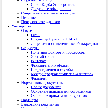
Студенческий клуб
Совет Клуба Университета
Досуговые объединения
Спортивный комплекс и секции
Питание
Профсоюз сотрудников
Университет
О вузе
Гимн
Владимир Путин о СПбГУП
Лицензия и свидетельство об аккредитации
Структура
Почетные доктора и профессора
Ученый совет
Ректорат
Факультеты и кафедры
Подразделения и службы
Международная гимназия «Ольгино»
Филиалы
Нормативные документы
Новые документы
Основные приказы для сотрудников
Основные приказы для студентов
Партнеры
Банковские реквизиты