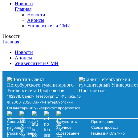
Новости
Главная
Новости
Анонсы
Университет и СМИ
Новости
Главная
Новости
Анонсы
Университет и СМИ
192238, Санкт-Петербург, ул. Фучика, 15
© 2006–2026 Санкт-Петербургский
Гуманитарный университет профсоюзов
Специальности /
Факультеты
Проживание
направления
Заочное
Схема проезда
Сроки обучения
образование
Гимназия Ольгино