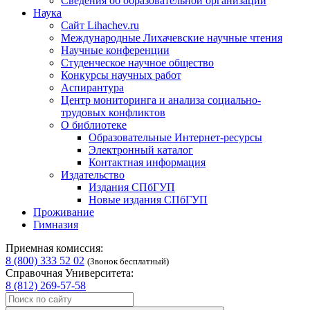
Сведения об образовательной организации
Наука
Сайт Lihachev.ru
Международные Лихачевские научные чтения
Научные конференции
Студенческое научное общество
Конкурсы научных работ
Аспирантура
Центр мониторинга и анализа социально-
трудовых конфликтов
О библиотеке
Образовательные Интернет-ресурсы
Электронный каталог
Контактная информация
Издательство
Издания СПбГУП
Новые издания СПбГУП
Проживание
Гимназия
Приемная комиссия:
8 (800) 333 52 02
(Звонок бесплатный)
Справочная Университета:
8 (812) 269-57-58