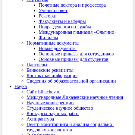
Почетные доктора и профессора
Ученый совет
Ректорат
Факультеты и кафедры
Подразделения и службы
Международная гимназия «Ольгино»
Филиалы
Нормативные документы
Новые документы
Основные приказы для сотрудников
Основные приказы для студентов
Партнеры
Банковские реквизиты
Контактная информация
Сведения об образовательной организации
Наука
Сайт Lihachev.ru
Международные Лихачевские научные чтения
Научные конференции
Студенческое научное общество
Конкурсы научных работ
Аспирантура
Центр мониторинга и анализа социально-
трудовых конфликтов