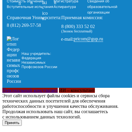
Стоимость обучения
Магистратура
Сведения об
Вступительные испытания
Аспирантура
образовательной
организации
Справочная Университета:
Приемная комиссия:
8 (812) 269-57-58
8 (800) 333 52 02
(Звонок бесплатный)
pricom@gup.ru
e-mail:
Наш учредитель:
Федерация
Независимых
Профсоюзов России
Персональный консультант
ИИ – консультант
Этот сайт использует файлы cookies и сервисы сбора
технических данных посетителей для обеспечения
работоспособности и улучшения качества обслуживания.
Продолжая использовать наш сайт, вы соглашаетесь
с использованием данных технологий.
Принять