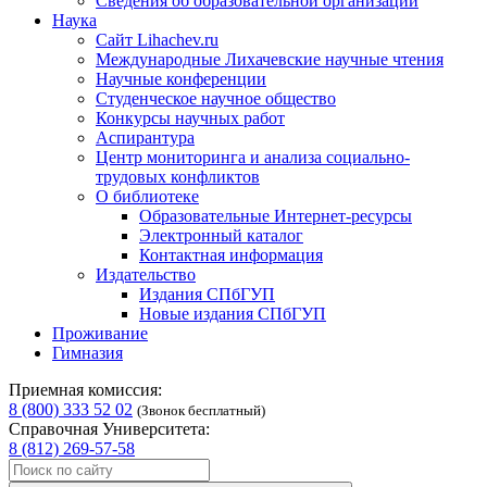
Сведения об образовательной организации
Наука
Сайт Lihachev.ru
Международные Лихачевские научные чтения
Научные конференции
Студенческое научное общество
Конкурсы научных работ
Аспирантура
Центр мониторинга и анализа социально-
трудовых конфликтов
О библиотеке
Образовательные Интернет-ресурсы
Электронный каталог
Контактная информация
Издательство
Издания СПбГУП
Новые издания СПбГУП
Проживание
Гимназия
Приемная комиссия:
8 (800) 333 52 02
(Звонок бесплатный)
Справочная Университета:
8 (812) 269-57-58