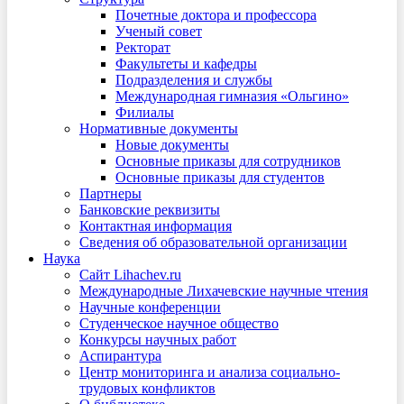
Почетные доктора и профессора
Ученый совет
Ректорат
Факультеты и кафедры
Подразделения и службы
Международная гимназия «Ольгино»
Филиалы
Нормативные документы
Новые документы
Основные приказы для сотрудников
Основные приказы для студентов
Партнеры
Банковские реквизиты
Контактная информация
Сведения об образовательной организации
Наука
Сайт Lihachev.ru
Международные Лихачевские научные чтения
Научные конференции
Студенческое научное общество
Конкурсы научных работ
Аспирантура
Центр мониторинга и анализа социально-
трудовых конфликтов