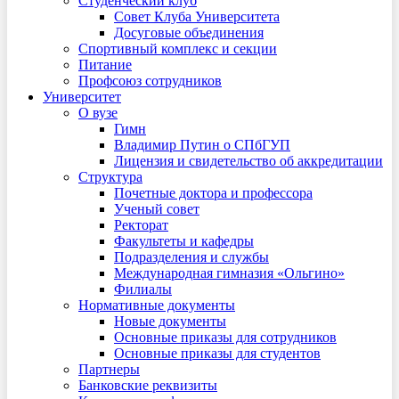
Студенческий клуб
Совет Клуба Университета
Досуговые объединения
Спортивный комплекс и секции
Питание
Профсоюз сотрудников
Университет
О вузе
Гимн
Владимир Путин о СПбГУП
Лицензия и свидетельство об аккредитации
Структура
Почетные доктора и профессора
Ученый совет
Ректорат
Факультеты и кафедры
Подразделения и службы
Международная гимназия «Ольгино»
Филиалы
Нормативные документы
Новые документы
Основные приказы для сотрудников
Основные приказы для студентов
Партнеры
Банковские реквизиты