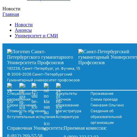
Новости
Главная
Новости
Анонсы
Университет и СМИ
192238, Санкт-Петербург, ул. Фучика, 15
© 2006–2026 Санкт-Петербургский
Гуманитарный университет профсоюзов
Специальности /
Факультеты
Проживание
направления
Заочное
Схема проезда
Сроки обучения
образование
Гимназия Ольгино
Стоимость обучения
Магистратура
Сведения об
Вступительные испытания
Аспирантура
образовательной
организации
Справочная Университета:
Приемная комиссия:
8 (812) 269-57-58