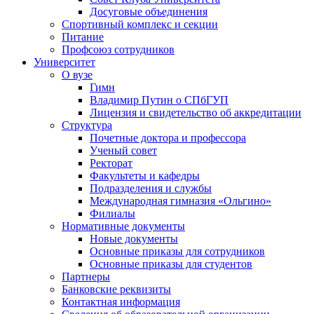
Досуговые объединения
Спортивный комплекс и секции
Питание
Профсоюз сотрудников
Университет
О вузе
Гимн
Владимир Путин о СПбГУП
Лицензия и свидетельство об аккредитации
Структура
Почетные доктора и профессора
Ученый совет
Ректорат
Факультеты и кафедры
Подразделения и службы
Международная гимназия «Ольгино»
Филиалы
Нормативные документы
Новые документы
Основные приказы для сотрудников
Основные приказы для студентов
Партнеры
Банковские реквизиты
Контактная информация