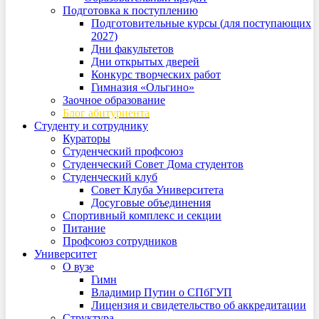
Подготовка к поступлению
Подготовительные курсы (для поступающих
2027)
Дни факультетов
Дни открытых дверей
Конкурс творческих работ
Гимназия «Ольгино»
Заочное образование
Блог абитуриента
Студенту и сотруднику
Кураторы
Студенческий профсоюз
Студенческий Совет Дома студентов
Студенческий клуб
Совет Клуба Университета
Досуговые объединения
Спортивный комплекс и секции
Питание
Профсоюз сотрудников
Университет
О вузе
Гимн
Владимир Путин о СПбГУП
Лицензия и свидетельство об аккредитации
Структура