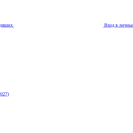
идящих
Вход в личны
027)