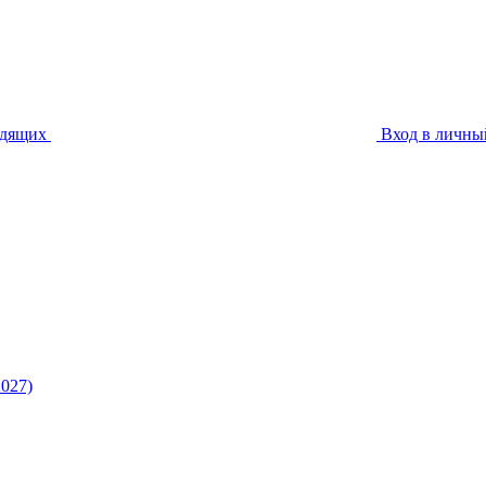
идящих
Вход в личны
027)