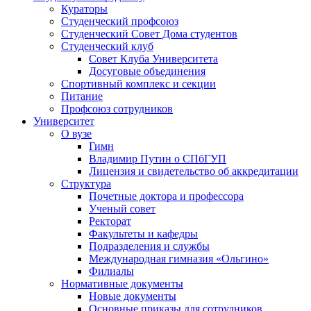
Кураторы
Студенческий профсоюз
Студенческий Совет Дома студентов
Студенческий клуб
Совет Клуба Университета
Досуговые объединения
Спортивный комплекс и секции
Питание
Профсоюз сотрудников
Университет
О вузе
Гимн
Владимир Путин о СПбГУП
Лицензия и свидетельство об аккредитации
Структура
Почетные доктора и профессора
Ученый совет
Ректорат
Факультеты и кафедры
Подразделения и службы
Международная гимназия «Ольгино»
Филиалы
Нормативные документы
Новые документы
Основные приказы для сотрудников