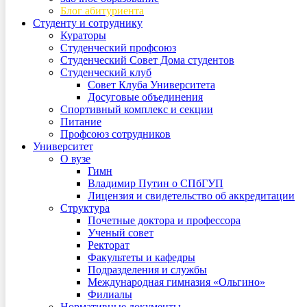
Блог абитуриента
Студенту и сотруднику
Кураторы
Студенческий профсоюз
Студенческий Совет Дома студентов
Студенческий клуб
Совет Клуба Университета
Досуговые объединения
Спортивный комплекс и секции
Питание
Профсоюз сотрудников
Университет
О вузе
Гимн
Владимир Путин о СПбГУП
Лицензия и свидетельство об аккредитации
Структура
Почетные доктора и профессора
Ученый совет
Ректорат
Факультеты и кафедры
Подразделения и службы
Международная гимназия «Ольгино»
Филиалы
Нормативные документы