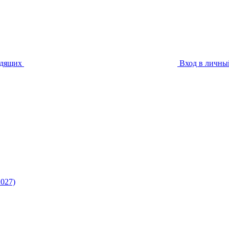
идящих
Вход в личны
027)