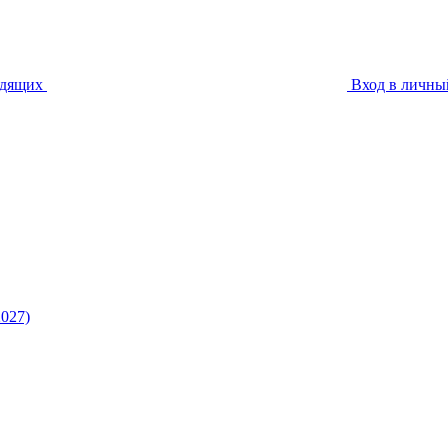
идящих
Вход в личны
027)