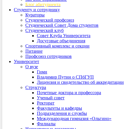
Блог абитуриента
Студенту и сотруднику
Кураторы
Студенческий профсоюз
Студенческий Совет Дома студентов
Студенческий клуб
Совет Клуба Университета
Досуговые объединения
Спортивный комплекс и секции
Питание
Профсоюз сотрудников
Университет
О вузе
Гимн
Владимир Путин о СПбГУП
Лицензия и свидетельство об аккредитации
Структура
Почетные доктора и профессора
Ученый совет
Ректорат
Факультеты и кафедры
Подразделения и службы
Международная гимназия «Ольгино»
Филиалы
Нормативные документы