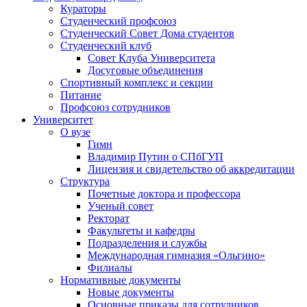
Кураторы
Студенческий профсоюз
Студенческий Совет Дома студентов
Студенческий клуб
Совет Клуба Университета
Досуговые объединения
Спортивный комплекс и секции
Питание
Профсоюз сотрудников
Университет
О вузе
Гимн
Владимир Путин о СПбГУП
Лицензия и свидетельство об аккредитации
Структура
Почетные доктора и профессора
Ученый совет
Ректорат
Факультеты и кафедры
Подразделения и службы
Международная гимназия «Ольгино»
Филиалы
Нормативные документы
Новые документы
Основные приказы для сотрудников