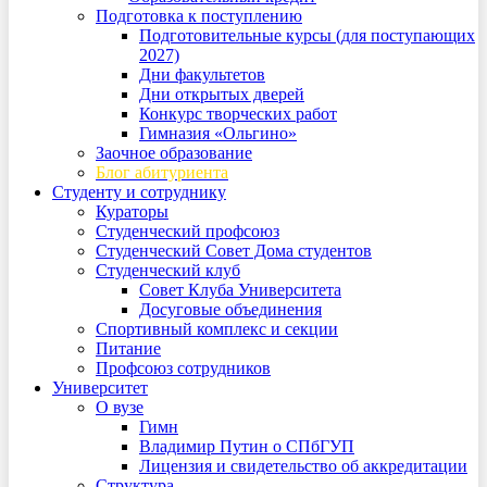
Подготовка к поступлению
Подготовительные курсы (для поступающих
2027)
Дни факультетов
Дни открытых дверей
Конкурс творческих работ
Гимназия «Ольгино»
Заочное образование
Блог абитуриента
Студенту и сотруднику
Кураторы
Студенческий профсоюз
Студенческий Совет Дома студентов
Студенческий клуб
Совет Клуба Университета
Досуговые объединения
Спортивный комплекс и секции
Питание
Профсоюз сотрудников
Университет
О вузе
Гимн
Владимир Путин о СПбГУП
Лицензия и свидетельство об аккредитации
Структура