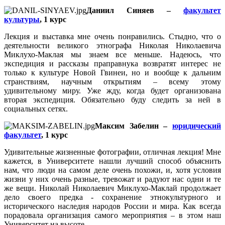
Даниил Синяев –
факультет
культуры
, 1 курс
Лекция и выставка мне очень понравились. Стыдно, что о
деятельности великого этнографа Николая Николаевича
Миклухо-Маклая мы знаем все меньше. Надеюсь, что
экспедиция и рассказы праправнука возвратят интерес не
только к культуре Новой Гвинеи, но и вообще к дальним
странствиям, научным открытиям – всему этому
удивительному миру. Уже жду, когда будет организована
вторая экспедиция. Обязательно буду следить за ней в
социальных сетях.
Максим Забелин –
юридический
факультет
, 1 курс
Удивительные жизненные фотографии, отличная лекция! Мне
кажется, в Университете нашли лучший способ объяснить
нам, что люди на самом деле очень похожи, и, хотя условия
жизни у них очень разные, тревожат и радуют нас одни и те
же вещи. Николай Николаевич Миклухо-Маклай продолжает
дело своего предка - сохранение этнокультурного и
исторического наследия народов России и мира. Как всегда
порадовала организация самого мероприятия – в этом наш
Университет на высоте.