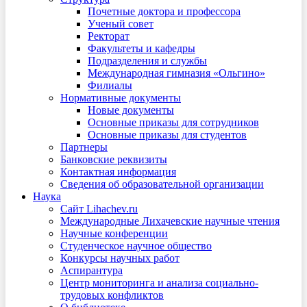
Почетные доктора и профессора
Ученый совет
Ректорат
Факультеты и кафедры
Подразделения и службы
Международная гимназия «Ольгино»
Филиалы
Нормативные документы
Новые документы
Основные приказы для сотрудников
Основные приказы для студентов
Партнеры
Банковские реквизиты
Контактная информация
Сведения об образовательной организации
Наука
Сайт Lihachev.ru
Международные Лихачевские научные чтения
Научные конференции
Студенческое научное общество
Конкурсы научных работ
Аспирантура
Центр мониторинга и анализа социально-
трудовых конфликтов