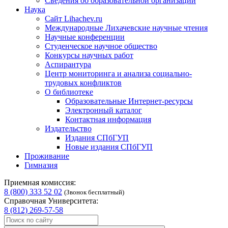
Сведения об образовательной организации
Наука
Сайт Lihachev.ru
Международные Лихачевские научные чтения
Научные конференции
Студенческое научное общество
Конкурсы научных работ
Аспирантура
Центр мониторинга и анализа социально-
трудовых конфликтов
О библиотеке
Образовательные Интернет-ресурсы
Электронный каталог
Контактная информация
Издательство
Издания СПбГУП
Новые издания СПбГУП
Проживание
Гимназия
Приемная комиссия:
8 (800) 333 52 02
(Звонок бесплатный)
Справочная Университета:
8 (812) 269-57-58