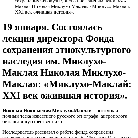
сохранения этнокультурного наследия им. Миклухо-
Маклая Николая Миклухо-Маклая: «Миклухо-Маклай:
XXI век ожившая история».
19 января. Состоялась
лекция директора Фонда
сохранения этнокультурного
наследия им. Миклухо-
Маклая Николая Миклухо-
Маклая: «Миклухо-Маклай:
XXI век ожившая история».
Николай Николаевич Миклухо-Маклай
– потомок и
полный тезка известного русского этнографа, антрополога,
биолога и путешественника.
Исследователь рассказал о работе фонда сохранения
этнокультурного наследия имени Н. Н. Миклухо-Маклая и о