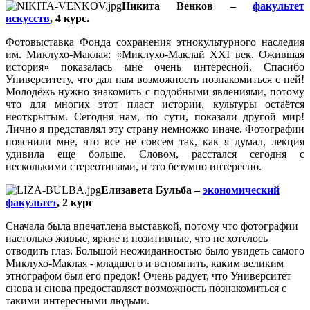
Никита Венков –
факультет
искусств
, 4 курс.
Фотовыставка Фонда сохранения этнокультурного наследия
им. Миклухо-Маклая: «Миклухо-Маклай XXI век. Ожившая
история» показалась мне очень интересной. Спасибо
Университету, что дал нам возможность познакомиться с ней!
Молодёжь нужно знакомить с подобными явлениями, потому
что для многих этот пласт истории, культуры остаётся
неоткрытым. Сегодня нам, по сути, показали другой мир!
Лично я представлял эту страну немножко иначе. Фотографии
пояснили мне, что все не совсем так, как я думал, лекция
удивила еще больше. Словом, расстался сегодня с
несколькими стереотипами, и это безумно интересно.
Елизавета Бульба –
экономический
факультет
, 2 курс
Сначала была впечатлена выставкой, потому что фотографии
настолько живые, яркие и позитивные, что не хотелось
отводить глаз. Большой неожиданностью было увидеть самого
Миклухо-Маклая - младшего и вспомнить, каким великим
этнографом был его предок! Очень радует, что Университет
снова и снова предоставляет возможность познакомиться с
такими интересными людьми.