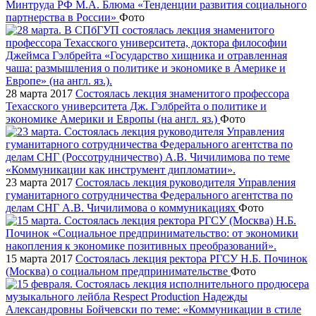
Минтруда РФ М.А. Блюма «Тенденции развития социального
партнерства в России»
Фото
28 марта 2017
Состоялась лекция знаменитого профессора
Техасского университета Дж. Гэлбрейта о политике и
экономике Америки и Европы (на англ. яз.)
Фото
23 марта 2017
Состоялась лекция руководителя Управления
гуманитарного сотрудничества Федерального агентства по
делам СНГ А.В. Чичилимова о коммуникациях
Фото
15 марта 2017
Состоялась лекция ректора РГСУ Н.Б. Починок
(Москва) о социальном предпринимательстве
Фото