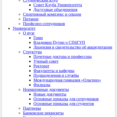
Студенческий клуб
Совет Клуба Университета
Досуговые объединения
Спортивный комплекс и секции
Питание
Профсоюз сотрудников
Университет
О вузе
Гимн
Владимир Путин о СПбГУП
Лицензия и свидетельство об аккредитации
Структура
Почетные доктора и профессора
Ученый совет
Ректорат
Факультеты и кафедры
Подразделения и службы
Международная гимназия «Ольгино»
Филиалы
Нормативные документы
Новые документы
Основные приказы для сотрудников
Основные приказы для студентов
Партнеры
Банковские реквизиты