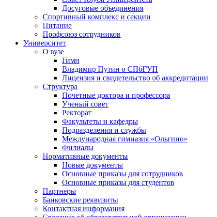
Досуговые объединения
Спортивный комплекс и секции
Питание
Профсоюз сотрудников
Университет
О вузе
Гимн
Владимир Путин о СПбГУП
Лицензия и свидетельство об аккредитации
Структура
Почетные доктора и профессора
Ученый совет
Ректорат
Факультеты и кафедры
Подразделения и службы
Международная гимназия «Ольгино»
Филиалы
Нормативные документы
Новые документы
Основные приказы для сотрудников
Основные приказы для студентов
Партнеры
Банковские реквизиты
Контактная информация