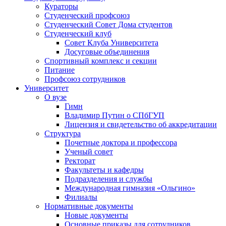
Кураторы
Студенческий профсоюз
Студенческий Совет Дома студентов
Студенческий клуб
Совет Клуба Университета
Досуговые объединения
Спортивный комплекс и секции
Питание
Профсоюз сотрудников
Университет
О вузе
Гимн
Владимир Путин о СПбГУП
Лицензия и свидетельство об аккредитации
Структура
Почетные доктора и профессора
Ученый совет
Ректорат
Факультеты и кафедры
Подразделения и службы
Международная гимназия «Ольгино»
Филиалы
Нормативные документы
Новые документы
Основные приказы для сотрудников