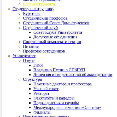
Блог абитуриента
Студенту и сотруднику
Кураторы
Студенческий профсоюз
Студенческий Совет Дома студентов
Студенческий клуб
Совет Клуба Университета
Досуговые объединения
Спортивный комплекс и секции
Питание
Профсоюз сотрудников
Университет
О вузе
Гимн
Владимир Путин о СПбГУП
Лицензия и свидетельство об аккредитации
Структура
Почетные доктора и профессора
Ученый совет
Ректорат
Факультеты и кафедры
Подразделения и службы
Международная гимназия «Ольгино»
Филиалы
Нормативные документы