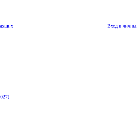
идящих
Вход в личны
027)