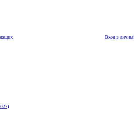
идящих
Вход в личны
027)