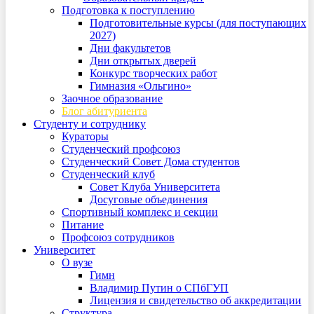
Подготовка к поступлению
Подготовительные курсы (для поступающих
2027)
Дни факультетов
Дни открытых дверей
Конкурс творческих работ
Гимназия «Ольгино»
Заочное образование
Блог абитуриента
Студенту и сотруднику
Кураторы
Студенческий профсоюз
Студенческий Совет Дома студентов
Студенческий клуб
Совет Клуба Университета
Досуговые объединения
Спортивный комплекс и секции
Питание
Профсоюз сотрудников
Университет
О вузе
Гимн
Владимир Путин о СПбГУП
Лицензия и свидетельство об аккредитации
Структура