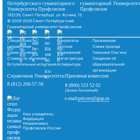
192238, Санкт-Петербург, ул. Фучика, 15
© 2006–2026 Санкт-Петербургский
Гуманитарный университет профсоюзов
Специальности /
Факультеты
Проживание
направления
Заочное
Схема проезда
Сроки обучения
образование
Гимназия Ольгино
Стоимость обучения
Магистратура
Сведения об
Вступительные испытания
Аспирантура
образовательной
организации
Справочная Университета:
Приемная комиссия:
8 (812) 269-57-58
8 (800) 333 52 02
(Звонок бесплатный)
pricom@gup.ru
e-mail:
Наш учредитель:
Федерация
Независимых
Профсоюзов России