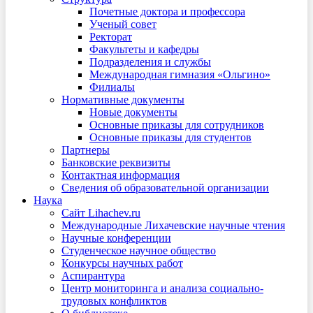
Почетные доктора и профессора
Ученый совет
Ректорат
Факультеты и кафедры
Подразделения и службы
Международная гимназия «Ольгино»
Филиалы
Нормативные документы
Новые документы
Основные приказы для сотрудников
Основные приказы для студентов
Партнеры
Банковские реквизиты
Контактная информация
Сведения об образовательной организации
Наука
Сайт Lihachev.ru
Международные Лихачевские научные чтения
Научные конференции
Студенческое научное общество
Конкурсы научных работ
Аспирантура
Центр мониторинга и анализа социально-
трудовых конфликтов