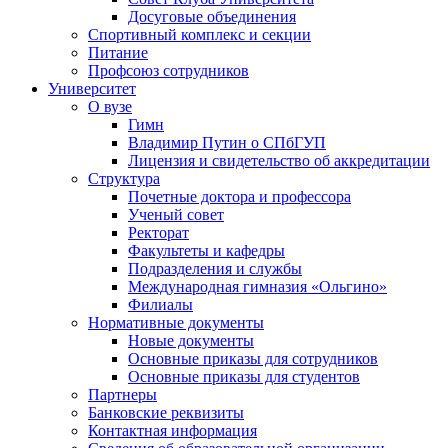
Досуговые объединения
Спортивный комплекс и секции
Питание
Профсоюз сотрудников
Университет
О вузе
Гимн
Владимир Путин о СПбГУП
Лицензия и свидетельство об аккредитации
Структура
Почетные доктора и профессора
Ученый совет
Ректорат
Факультеты и кафедры
Подразделения и службы
Международная гимназия «Ольгино»
Филиалы
Нормативные документы
Новые документы
Основные приказы для сотрудников
Основные приказы для студентов
Партнеры
Банковские реквизиты
Контактная информация