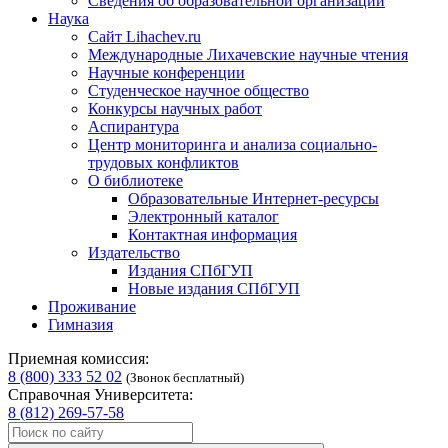
Сведения об образовательной организации
Наука
Сайт Lihachev.ru
Международные Лихачевские научные чтения
Научные конференции
Студенческое научное общество
Конкурсы научных работ
Аспирантура
Центр мониторинга и анализа социально-
трудовых конфликтов
О библиотеке
Образовательные Интернет-ресурсы
Электронный каталог
Контактная информация
Издательство
Издания СПбГУП
Новые издания СПбГУП
Проживание
Гимназия
Приемная комиссия:
8 (800) 333 52 02
(Звонок бесплатный)
Справочная Университета:
8 (812) 269-57-58