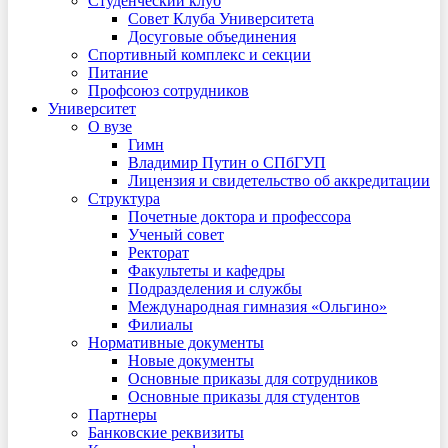
Студенческий клуб
Совет Клуба Университета
Досуговые объединения
Спортивный комплекс и секции
Питание
Профсоюз сотрудников
Университет
О вузе
Гимн
Владимир Путин о СПбГУП
Лицензия и свидетельство об аккредитации
Структура
Почетные доктора и профессора
Ученый совет
Ректорат
Факультеты и кафедры
Подразделения и службы
Международная гимназия «Ольгино»
Филиалы
Нормативные документы
Новые документы
Основные приказы для сотрудников
Основные приказы для студентов
Партнеры
Банковские реквизиты