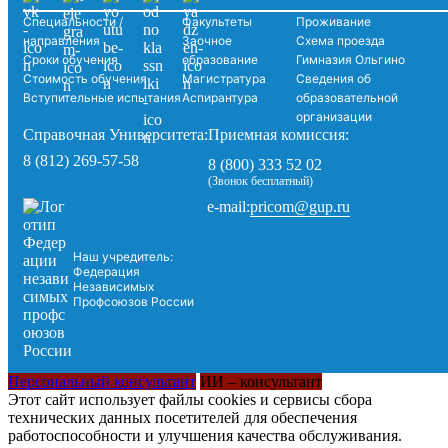
Специальности /
Факультеты
Проживание
направления
Заочное
Схема проезда
Сроки обучения
образование
Гимназия Ольгино
Стоимость обучения
Магистратура
Сведения об
Вступительные испытания
Аспирантура
образовательной
организации
Справочная Университета:
Приемная комиссия:
8 (812) 269-57-58
8 (800) 333 52 02
(Звонок бесплатный)
pricom@gup.ru
e-mail:
Наш учредитель:
Федерация
Независимых
Профсоюзов России
Персональный консультант
ИИ – консультант
Этот сайт использует файлы cookies и сервисы сбора
технических данных посетителей для обеспечения
работоспособности и улучшения качества обслуживания.