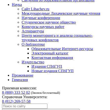
Сведения об образовательной организации
Наука
Сайт Lihachev.ru
Международные Лихачевские научные чтения
Научные конференции
Студенческое научное общество
Конкурсы научных работ
Аспирантура
Центр мониторинга и анализа социально-
трудовых конфликтов
О библиотеке
Образовательные Интернет-ресурсы
Электронный каталог
Контактная информация
Издательство
Издания СПбГУП
Новые издания СПбГУП
Проживание
Гимназия
Приемная комиссия:
8 (800) 333 52 02
(Звонок бесплатный)
Справочная Университета:
8 (812) 269-57-58