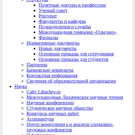
Почетные доктора и профессора
Ученый совет
Ректорат
Факультеты и кафедры
Подразделения и службы
Международная гимназия «Ольгино»
Филиалы
Нормативные документы
Новые документы
Основные приказы для сотрудников
Основные приказы для студентов
Партнеры
Банковские реквизиты
Контактная информация
Сведения об образовательной организации
Наука
Сайт Lihachev.ru
Международные Лихачевские научные чтения
Научные конференции
Студенческое научное общество
Конкурсы научных работ
Аспирантура
Центр мониторинга и анализа социально-
трудовых конфликтов