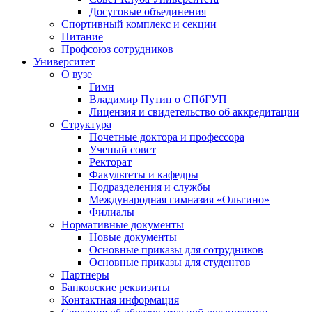
Досуговые объединения
Спортивный комплекс и секции
Питание
Профсоюз сотрудников
Университет
О вузе
Гимн
Владимир Путин о СПбГУП
Лицензия и свидетельство об аккредитации
Структура
Почетные доктора и профессора
Ученый совет
Ректорат
Факультеты и кафедры
Подразделения и службы
Международная гимназия «Ольгино»
Филиалы
Нормативные документы
Новые документы
Основные приказы для сотрудников
Основные приказы для студентов
Партнеры
Банковские реквизиты
Контактная информация