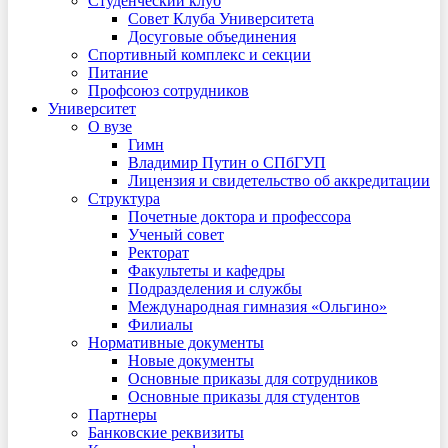
Студенческий клуб
Совет Клуба Университета
Досуговые объединения
Спортивный комплекс и секции
Питание
Профсоюз сотрудников
Университет
О вузе
Гимн
Владимир Путин о СПбГУП
Лицензия и свидетельство об аккредитации
Структура
Почетные доктора и профессора
Ученый совет
Ректорат
Факультеты и кафедры
Подразделения и службы
Международная гимназия «Ольгино»
Филиалы
Нормативные документы
Новые документы
Основные приказы для сотрудников
Основные приказы для студентов
Партнеры
Банковские реквизиты