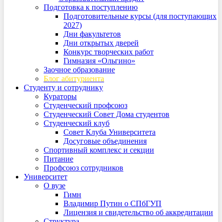
Подготовка к поступлению
Подготовительные курсы (для поступающих
2027)
Дни факультетов
Дни открытых дверей
Конкурс творческих работ
Гимназия «Ольгино»
Заочное образование
Блог абитуриента
Студенту и сотруднику
Кураторы
Студенческий профсоюз
Студенческий Совет Дома студентов
Студенческий клуб
Совет Клуба Университета
Досуговые объединения
Спортивный комплекс и секции
Питание
Профсоюз сотрудников
Университет
О вузе
Гимн
Владимир Путин о СПбГУП
Лицензия и свидетельство об аккредитации
Структура