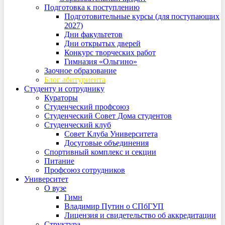
Подготовка к поступлению
Подготовительные курсы (для поступающих
2027)
Дни факультетов
Дни открытых дверей
Конкурс творческих работ
Гимназия «Ольгино»
Заочное образование
Блог абитуриента
Студенту и сотруднику
Кураторы
Студенческий профсоюз
Студенческий Совет Дома студентов
Студенческий клуб
Совет Клуба Университета
Досуговые объединения
Спортивный комплекс и секции
Питание
Профсоюз сотрудников
Университет
О вузе
Гимн
Владимир Путин о СПбГУП
Лицензия и свидетельство об аккредитации
Структура