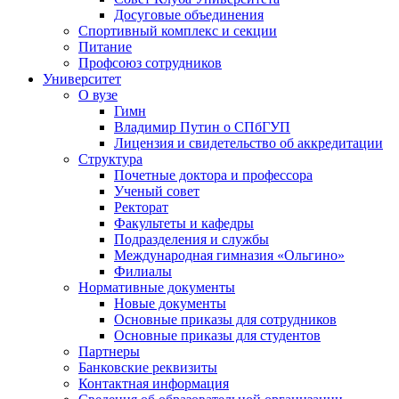
Досуговые объединения
Спортивный комплекс и секции
Питание
Профсоюз сотрудников
Университет
О вузе
Гимн
Владимир Путин о СПбГУП
Лицензия и свидетельство об аккредитации
Структура
Почетные доктора и профессора
Ученый совет
Ректорат
Факультеты и кафедры
Подразделения и службы
Международная гимназия «Ольгино»
Филиалы
Нормативные документы
Новые документы
Основные приказы для сотрудников
Основные приказы для студентов
Партнеры
Банковские реквизиты
Контактная информация