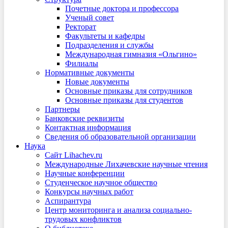
Почетные доктора и профессора
Ученый совет
Ректорат
Факультеты и кафедры
Подразделения и службы
Международная гимназия «Ольгино»
Филиалы
Нормативные документы
Новые документы
Основные приказы для сотрудников
Основные приказы для студентов
Партнеры
Банковские реквизиты
Контактная информация
Сведения об образовательной организации
Наука
Сайт Lihachev.ru
Международные Лихачевские научные чтения
Научные конференции
Студенческое научное общество
Конкурсы научных работ
Аспирантура
Центр мониторинга и анализа социально-
трудовых конфликтов