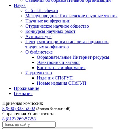
Сведения об образовательной организации
Наука
Сайт Lihachev.ru
Международные Лихачевские научные чтения
Научные конференции
Студенческое научное общество
Конкурсы научных работ
Аспирантура
Центр мониторинга и анализа социально-
трудовых конфликтов
О библиотеке
Образовательные Интернет-ресурсы
Электронный каталог
Контактная информация
Издательство
Издания СПбГУП
Новые издания СПбГУП
Проживание
Гимназия
Приемная комиссия:
8 (800) 333 52 02
(Звонок бесплатный)
Справочная Университета:
8 (812) 269-57-58