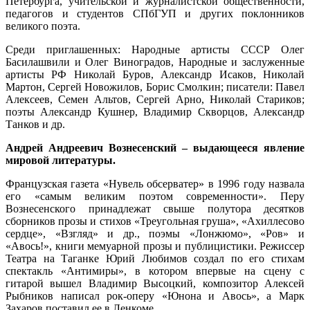
Петербурга, учительской и журналистской общественности,
педагогов и студентов СПбГУП и других поклонников
великого поэта.
Среди приглашенных: Народные артисты СССР Олег
Басилашвили и Олег Виноградов, Народные и заслуженные
артисты РФ Николай Буров, Александр Исаков, Николай
Мартон, Сергей Новожилов, Борис Смолкин; писатели: Павел
Алексеев, Семен Альтов, Сергей Арно, Николай Стариков;
поэты Александр Кушнер, Владимир Скворцов, Александр
Танков и др.
Андрей Андреевич Вознесенский – выдающееся явление
мировой литературы.
Французская газета «Нувель обсерватер» в 1996 году назвала
его «самым великим поэтом современности». Перу
Вознесенского принадлежат свыше полутора десятков
сборников прозы и стихов «Треугольная груша», «Ахиллесово
сердце», «Взгляд» и др., поэмы «Лонжюмо», «Ров» и
«Авось!», книги мемуарной прозы и публицистики. Режиссер
Театра на Таганке Юрий Любимов создал по его стихам
спектакль «Антимиры», в котором впервые на сцену с
гитарой вышел Владимир Высоцкий, композитор Алексей
Рыбников написал рок-оперу «Юнона и Авось», а Марк
Захаров поставил ее в Ленкоме.