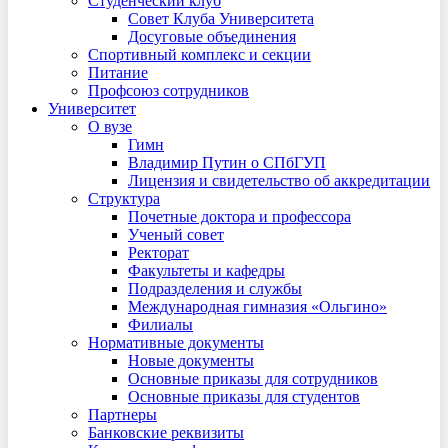
Студенческий клуб
Совет Клуба Университета
Досуговые объединения
Спортивный комплекс и секции
Питание
Профсоюз сотрудников
Университет
О вузе
Гимн
Владимир Путин о СПбГУП
Лицензия и свидетельство об аккредитации
Структура
Почетные доктора и профессора
Ученый совет
Ректорат
Факультеты и кафедры
Подразделения и службы
Международная гимназия «Ольгино»
Филиалы
Нормативные документы
Новые документы
Основные приказы для сотрудников
Основные приказы для студентов
Партнеры
Банковские реквизиты