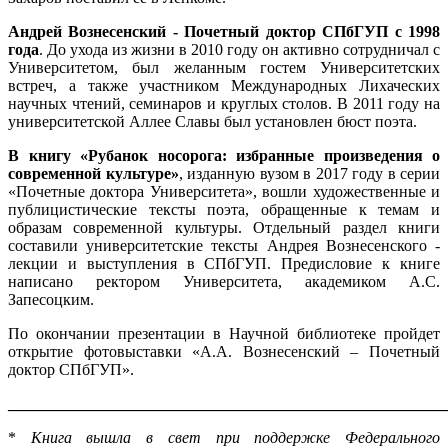
Андрей Вознесенский - Почетный доктор СПбГУП с 1998
года
. До ухода из жизни в 2010 году он активно сотрудничал с
Университетом, был желанным гостем Университетских
встреч, а также участником Международных Лихаческих
научных чтений, семинаров и круглых столов. В 2011 году на
университетской Аллее Славы был установлен бюст поэта.
В книгу «Рубанок носорога: избранные произведения о
современной культуре»
, изданную вузом в 2017 году в серии
«Почетные доктора Университета», вошли художественные и
публицистические тексты поэта, обращенные к темам и
образам современной культуры. Отдельный раздел книги
составили университетские тексты Андрея Вознесенского -
лекции и выступления в СПбГУП. Предисловие к книге
написано ректором Университета, академиком А.С.
Запесоцким.
По окончании презентации в Научной библиотеке пройдет
открытие фотовыставки «А.А. Вознесенский – Почетный
доктор СПбГУП».
_______________________________________________________
*
Книга вышла в свет при поддержке Федерального