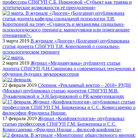
профессора СПбГУП С.Б. Никоновой «Субъект как травма и
эстетические возможности её преодоления»
3 марта 2019
В журнале «Диоген» (Болгария) опубликована
статья доцента СПбГУП Т.И. Короткиной о социально-
психологическом тренинге
2 марта 2019
Журнал «Медиамузыка» публикует статьи
доцента СПбГУП Д.Н.Смирнова о современных тенденциях в
обучении будущих звукорежиссеров
22 февраля 2019
Сборник «Рекламный вектор – 2018» РУДН
(Москва) опубликовал статью доцентов СПбГУП М.В.
Лукьянчиковой и Э.Н Бердниковой о PR-коммуникациях
17 февраля 2019
Журнал «Конфликтология» опубликовал
статью профессоров СПбГУП Г.М. Бирженюка и С.С.
Комиссаренко «Фридрих Ницше – философ конфликта»