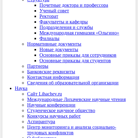
Почетные доктора и профессора
Ученый совет
Ректорат
Факультеты и кафедры
Подразделения и службы
Международная гимназия «Ольгино»
Филиалы
Нормативные документы
Новые документы
Основные приказы для сотрудников
Основные приказы для студентов
Партнеры
Банковские реквизиты
Контактная информация
Сведения об образовательной организации
Наука
Сайт Lihachev.ru
Международные Лихачевские научные чтения
Научные конференции
Студенческое научное общество
Конкурсы научных работ
Аспирантура
Центр мониторинга и анализа социально-
трудовых конфликтов