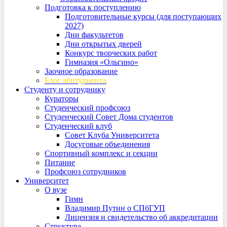
Подготовка к поступлению
Подготовительные курсы (для поступающих
2027)
Дни факультетов
Дни открытых дверей
Конкурс творческих работ
Гимназия «Ольгино»
Заочное образование
Блог абитуриента
Студенту и сотруднику
Кураторы
Студенческий профсоюз
Студенческий Совет Дома студентов
Студенческий клуб
Совет Клуба Университета
Досуговые объединения
Спортивный комплекс и секции
Питание
Профсоюз сотрудников
Университет
О вузе
Гимн
Владимир Путин о СПбГУП
Лицензия и свидетельство об аккредитации
Структура