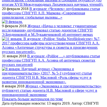
20 февраля 2018
В журнале «Человек» опубликована статья
профессора СПбГУП А.П. Маркова «Современная
цивилизация: глобальные вызовы...»
9 февраля 2018
Журнал «Наука о человеке: гуманитарные
исследования» опубликовал статью доцентов СПбГУП
Э.Бердниковой и М.Лукьянчиковой об интернет-мемах
31 января 2018
В журнале «Polilog …» опубликована статья
профессора СПбГУП А.А. Асояна об античных сюжетах
русских писателей
8 января 2018
Журнал «Экономика и предпринимательство»
публикует статью доцента Н.В. Масловой о сфере услуг в
инновационной экономике
Показать больше материалов по теме
Дата публикации новости:
13 марта 2019
. Автор:
СПбГУП