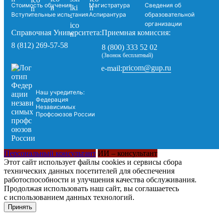
Стоимость обучения
Магистратура
Сведения об
Вступительные испытания
Аспирантура
образовательной
организации
Справочная Университета:
Приемная комиссия:
8 (812) 269-57-58
8 (800) 333 52 02
(Звонок бесплатный)
pricom@gup.ru
e-mail:
Наш учредитель:
Федерация
Независимых
Профсоюзов России
Персональный консультант
ИИ – консультант
Этот сайт использует файлы cookies и сервисы сбора
технических данных посетителей для обеспечения
работоспособности и улучшения качества обслуживания.
Продолжая использовать наш сайт, вы соглашаетесь
с использованием данных технологий.
Принять