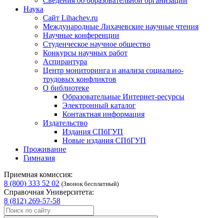
Сведения об образовательной организации
Наука
Сайт Lihachev.ru
Международные Лихачевские научные чтения
Научные конференции
Студенческое научное общество
Конкурсы научных работ
Аспирантура
Центр мониторинга и анализа социально-
трудовых конфликтов
О библиотеке
Образовательные Интернет-ресурсы
Электронный каталог
Контактная информация
Издательство
Издания СПбГУП
Новые издания СПбГУП
Проживание
Гимназия
Приемная комиссия:
8 (800) 333 52 02
(Звонок бесплатный)
Справочная Университета:
8 (812) 269-57-58