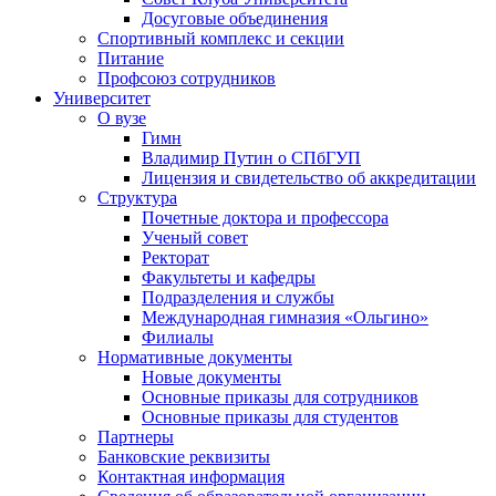
Досуговые объединения
Спортивный комплекс и секции
Питание
Профсоюз сотрудников
Университет
О вузе
Гимн
Владимир Путин о СПбГУП
Лицензия и свидетельство об аккредитации
Структура
Почетные доктора и профессора
Ученый совет
Ректорат
Факультеты и кафедры
Подразделения и службы
Международная гимназия «Ольгино»
Филиалы
Нормативные документы
Новые документы
Основные приказы для сотрудников
Основные приказы для студентов
Партнеры
Банковские реквизиты
Контактная информация