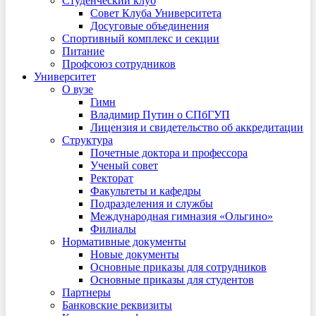
Студенческий клуб
Совет Клуба Университета
Досуговые объединения
Спортивный комплекс и секции
Питание
Профсоюз сотрудников
Университет
О вузе
Гимн
Владимир Путин о СПбГУП
Лицензия и свидетельство об аккредитации
Структура
Почетные доктора и профессора
Ученый совет
Ректорат
Факультеты и кафедры
Подразделения и службы
Международная гимназия «Ольгино»
Филиалы
Нормативные документы
Новые документы
Основные приказы для сотрудников
Основные приказы для студентов
Партнеры
Банковские реквизиты