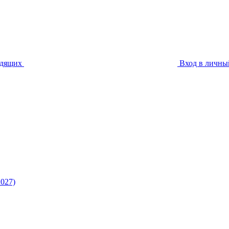
идящих
Вход в личны
027)