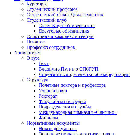
Кураторы
Студенческий профсоюз
Студенческий Совет Дома студентов
Студенческий клуб
Совет Клуба Университета
Досуговые объединения
Спортивный комплекс и секции
Питание
Профсоюз сотрудников
Университет
О вузе
Гимн
Владимир Путин о СПбГУП
Лицензия и свидетельство об аккредитации
Структура
Почетные доктора и профессора
Ученый совет
Ректорат
Факультеты и кафедры
Подразделения и службы
Международная гимназия «Ольгино»
Филиалы
Нормативные документы
Новые документы
Основные приказы для сотрудников