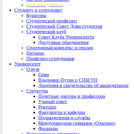
Блог абитуриента
Студенту и сотруднику
Кураторы
Студенческий профсоюз
Студенческий Совет Дома студентов
Студенческий клуб
Совет Клуба Университета
Досуговые объединения
Спортивный комплекс и секции
Питание
Профсоюз сотрудников
Университет
О вузе
Гимн
Владимир Путин о СПбГУП
Лицензия и свидетельство об аккредитации
Структура
Почетные доктора и профессора
Ученый совет
Ректорат
Факультеты и кафедры
Подразделения и службы
Международная гимназия «Ольгино»
Филиалы
Нормативные документы