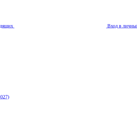
идящих
Вход в личны
027)