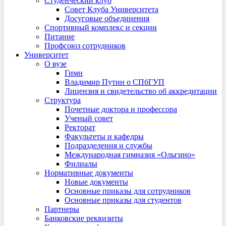
Студенческий клуб
Совет Клуба Университета
Досуговые объединения
Спортивный комплекс и секции
Питание
Профсоюз сотрудников
Университет
О вузе
Гимн
Владимир Путин о СПбГУП
Лицензия и свидетельство об аккредитации
Структура
Почетные доктора и профессора
Ученый совет
Ректорат
Факультеты и кафедры
Подразделения и службы
Международная гимназия «Ольгино»
Филиалы
Нормативные документы
Новые документы
Основные приказы для сотрудников
Основные приказы для студентов
Партнеры
Банковские реквизиты