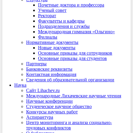
Почетные доктора и профессора
Ученый совет
Ректорат
Факультеты и кафедры
Подразделения и службы
Международная гимназия «Ольгино»
Филиалы
Нормативные документы
Новые документы
Основные приказы для сотрудников
Основные приказы для студентов
Партнеры
Банковские реквизиты
Контактная информация
Сведения об образовательной организации
Наука
Сайт Lihachev.ru
Международные Лихачевские научные чтения
Научные конференции
Студенческое научное общество
Конкурсы научных работ
Аспирантура
Центр мониторинга и анализа социально-
трудовых конфликтов