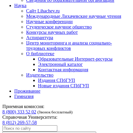
Сведения об образовательной организации
Наука
Сайт Lihachev.ru
Международные Лихачевские научные чтения
Научные конференции
Студенческое научное общество
Конкурсы научных работ
Аспирантура
Центр мониторинга и анализа социально-
трудовых конфликтов
О библиотеке
Образовательные Интернет-ресурсы
Электронный каталог
Контактная информация
Издательство
Издания СПбГУП
Новые издания СПбГУП
Проживание
Гимназия
Приемная комиссия:
8 (800) 333 52 02
(Звонок бесплатный)
Справочная Университета:
8 (812) 269-57-58