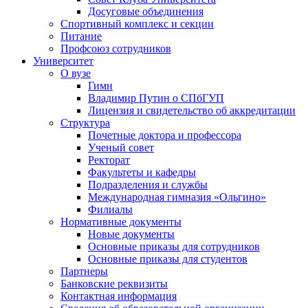
Досуговые объединения
Спортивный комплекс и секции
Питание
Профсоюз сотрудников
Университет
О вузе
Гимн
Владимир Путин о СПбГУП
Лицензия и свидетельство об аккредитации
Структура
Почетные доктора и профессора
Ученый совет
Ректорат
Факультеты и кафедры
Подразделения и службы
Международная гимназия «Ольгино»
Филиалы
Нормативные документы
Новые документы
Основные приказы для сотрудников
Основные приказы для студентов
Партнеры
Банковские реквизиты
Контактная информация