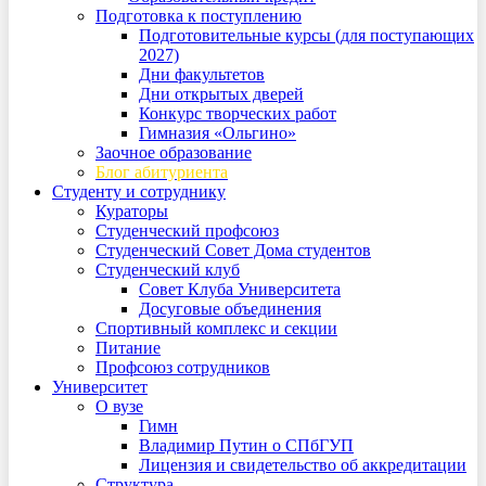
Подготовка к поступлению
Подготовительные курсы (для поступающих
2027)
Дни факультетов
Дни открытых дверей
Конкурс творческих работ
Гимназия «Ольгино»
Заочное образование
Блог абитуриента
Студенту и сотруднику
Кураторы
Студенческий профсоюз
Студенческий Совет Дома студентов
Студенческий клуб
Совет Клуба Университета
Досуговые объединения
Спортивный комплекс и секции
Питание
Профсоюз сотрудников
Университет
О вузе
Гимн
Владимир Путин о СПбГУП
Лицензия и свидетельство об аккредитации
Структура