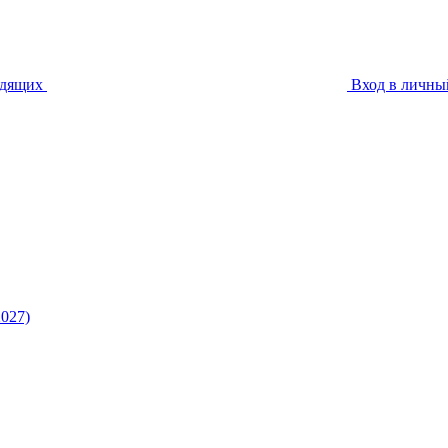
идящих
Вход в личны
027)