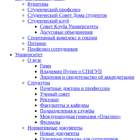
Кураторы
Студенческий профсоюз
Студенческий Совет Дома студентов
Студенческий клуб
Совет Клуба Университета
Досуговые объединения
Спортивный комплекс и секции
Питание
Профсоюз сотрудников
Университет
О вузе
Гимн
Владимир Путин о СПбГУП
Лицензия и свидетельство об аккредитации
Структура
Почетные доктора и профессора
Ученый совет
Ректорат
Факультеты и кафедры
Подразделения и службы
Международная гимназия «Ольгино»
Филиалы
Нормативные документы
Новые документы
Основные приказы для сотрудников