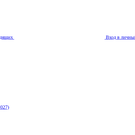
идящих
Вход в личны
027)