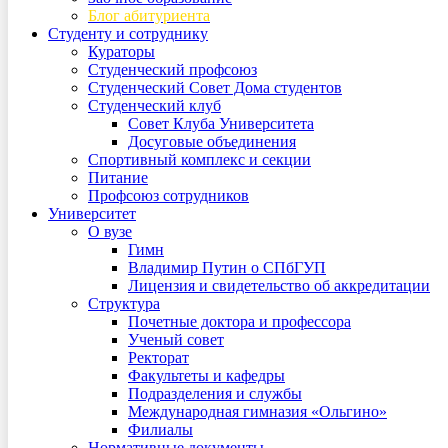
Блог абитуриента
Студенту и сотруднику
Кураторы
Студенческий профсоюз
Студенческий Совет Дома студентов
Студенческий клуб
Совет Клуба Университета
Досуговые объединения
Спортивный комплекс и секции
Питание
Профсоюз сотрудников
Университет
О вузе
Гимн
Владимир Путин о СПбГУП
Лицензия и свидетельство об аккредитации
Структура
Почетные доктора и профессора
Ученый совет
Ректорат
Факультеты и кафедры
Подразделения и службы
Международная гимназия «Ольгино»
Филиалы
Нормативные документы