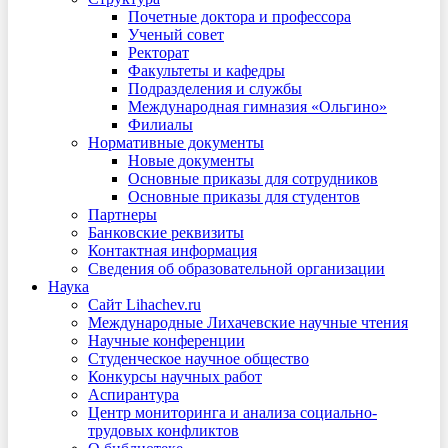
Почетные доктора и профессора
Ученый совет
Ректорат
Факультеты и кафедры
Подразделения и службы
Международная гимназия «Ольгино»
Филиалы
Нормативные документы
Новые документы
Основные приказы для сотрудников
Основные приказы для студентов
Партнеры
Банковские реквизиты
Контактная информация
Сведения об образовательной организации
Наука
Сайт Lihachev.ru
Международные Лихачевские научные чтения
Научные конференции
Студенческое научное общество
Конкурсы научных работ
Аспирантура
Центр мониторинга и анализа социально-
трудовых конфликтов