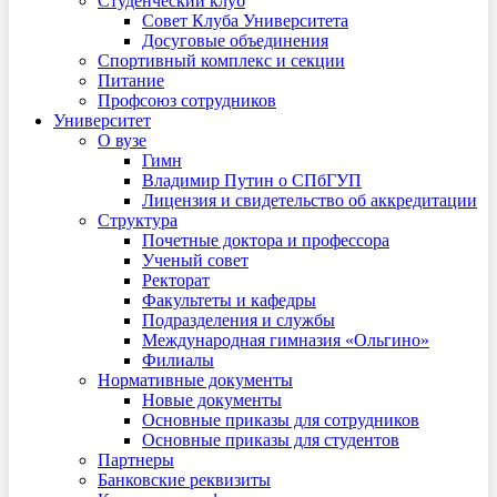
Студенческий клуб
Совет Клуба Университета
Досуговые объединения
Спортивный комплекс и секции
Питание
Профсоюз сотрудников
Университет
О вузе
Гимн
Владимир Путин о СПбГУП
Лицензия и свидетельство об аккредитации
Структура
Почетные доктора и профессора
Ученый совет
Ректорат
Факультеты и кафедры
Подразделения и службы
Международная гимназия «Ольгино»
Филиалы
Нормативные документы
Новые документы
Основные приказы для сотрудников
Основные приказы для студентов
Партнеры
Банковские реквизиты