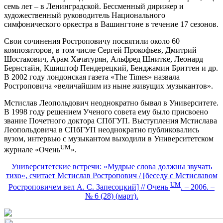
семь лет – в Ленинградской. Бессменный дирижер и
художественный руководитель Национального
симфонического оркестра в Вашингтоне в течение 17 сезонов.
Свои сочинения Ростроповичу посвятили около 60
композиторов, в том числе Сергей Прокофьев, Дмитрий
Шостакович, Арам Хачатурян, Альфред Шнитке, Леонард
Бернстайн, Кшиштоф Пендерецкий, Бенджамин Бриттен и др.
В 2002 году лондонская газета «The Times» назвала
Ростроповича «величайшим из ныне живущих музыкантов».
Мстислав Леопольдович неоднократно бывал в Университете.
В 1998 году решением Ученого совета ему было присвоено
звание Почетного доктора СПбГУП. Выступления Мстислава
Леопольдовича в СПбГУП неоднократно публиковались
вузом, интервью с музыкантом выходили в Университетском
UM
журнале «Очень
».
Университетские встречи: «Мудрые слова должны звучать
тихо», считает Мстислав Ростропович / [беседу с Мстиславом
UM
Ростроповичем вел А. С. Запесоцкий] // Очень
. – 2006. –
№ 6 (28) (март).