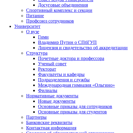
Досуговые объединения
Спортивный комплекс и секции
Питание
Профсоюз сотрудников
Университет
О вузе
Гимн
Владимир Путин о СПбГУП
Лицензия и свидетельство об аккредитации
Структура
Почетные доктора и профессора
Ученый совет
Ректорат
Факультеты и кафедры
Подразделения и службы
Международная гимназия «Ольгино»
Филиалы
Нормативные документы
Новые документы
Основные приказы для сотрудников
Основные приказы для студентов
Партнеры
Банковские реквизиты
Контактная информация