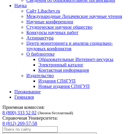
Сведения об образовательной организации
Наука
Сайт Lihachev.ru
Международные Лихачевские научные чтения
Научные конференции
Студенческое научное общество
Конкурсы научных работ
Аспирантура
Центр мониторинга и анализа социально-
трудовых конфликтов
О библиотеке
Образовательные Интернет-ресурсы
Электронный каталог
Контактная информация
Издательство
Издания СПбГУП
Новые издания СПбГУП
Проживание
Гимназия
Приемная комиссия:
8 (800) 333 52 02
(Звонок бесплатный)
Справочная Университета:
8 (812) 269-57-58