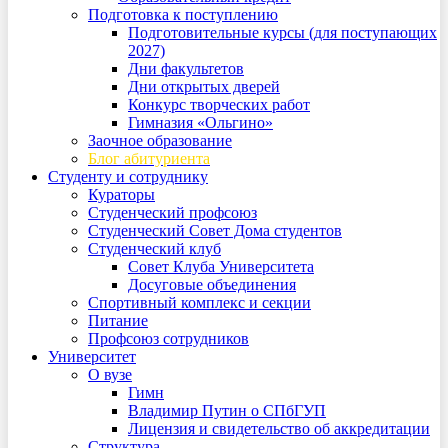
Подготовка к поступлению
Подготовительные курсы (для поступающих
2027)
Дни факультетов
Дни открытых дверей
Конкурс творческих работ
Гимназия «Ольгино»
Заочное образование
Блог абитуриента
Студенту и сотруднику
Кураторы
Студенческий профсоюз
Студенческий Совет Дома студентов
Студенческий клуб
Совет Клуба Университета
Досуговые объединения
Спортивный комплекс и секции
Питание
Профсоюз сотрудников
Университет
О вузе
Гимн
Владимир Путин о СПбГУП
Лицензия и свидетельство об аккредитации
Структура