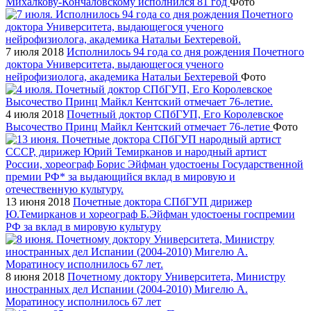
Михалкову-Кончаловскому исполнился 81 год
Фото
7 июля 2018
Исполнилось 94 года со дня рождения Почетного
доктора Университета, выдающегося ученого
нейрофизиолога, академика Натальи Бехтеревой
Фото
4 июля 2018
Почетный доктор СПбГУП, Его Королевское
Высочество Принц Майкл Кентский отмечает 76-летие
Фото
13 июня 2018
Почетные доктора СПбГУП дирижер
Ю.Темирканов и хореограф Б.Эйфман удостоены госпремии
РФ за вклад в мировую культуру
8 июня 2018
Почетному доктору Университета, Министру
иностранных дел Испании (2004-2010) Мигелю А.
Моратиносу исполнилось 67 лет