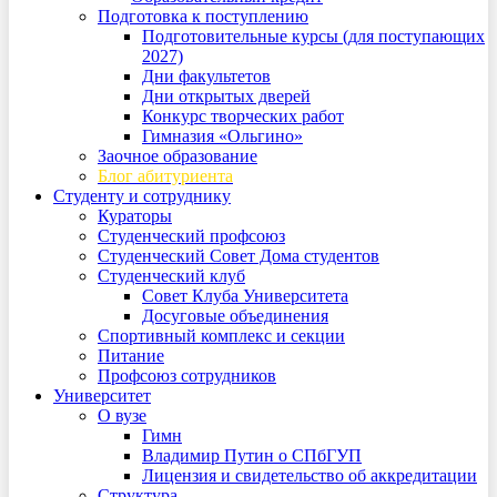
Подготовка к поступлению
Подготовительные курсы (для поступающих
2027)
Дни факультетов
Дни открытых дверей
Конкурс творческих работ
Гимназия «Ольгино»
Заочное образование
Блог абитуриента
Студенту и сотруднику
Кураторы
Студенческий профсоюз
Студенческий Совет Дома студентов
Студенческий клуб
Совет Клуба Университета
Досуговые объединения
Спортивный комплекс и секции
Питание
Профсоюз сотрудников
Университет
О вузе
Гимн
Владимир Путин о СПбГУП
Лицензия и свидетельство об аккредитации
Структура