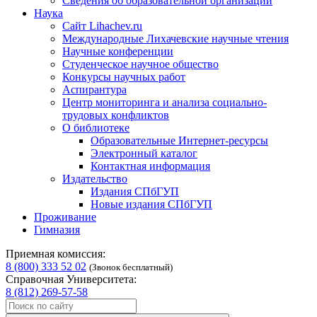
Сведения об образовательной организации
Наука
Сайт Lihachev.ru
Международные Лихачевские научные чтения
Научные конференции
Студенческое научное общество
Конкурсы научных работ
Аспирантура
Центр мониторинга и анализа социально-
трудовых конфликтов
О библиотеке
Образовательные Интернет-ресурсы
Электронный каталог
Контактная информация
Издательство
Издания СПбГУП
Новые издания СПбГУП
Проживание
Гимназия
Приемная комиссия:
8 (800) 333 52 02
(Звонок бесплатный)
Справочная Университета:
8 (812) 269-57-58