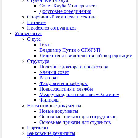
Студенческий клуб
Совет Клуба Университета
Досуговые объединения
Спортивный комплекс и секции
Питание
Профсоюз сотрудников
Университет
О вузе
Гимн
Владимир Путин о СПбГУП
Лицензия и свидетельство об аккредитации
Структура
Почетные доктора и профессора
Ученый совет
Ректорат
Факультеты и кафедры
Подразделения и службы
Международная гимназия «Ольгино»
Филиалы
Нормативные документы
Новые документы
Основные приказы для сотрудников
Основные приказы для студентов
Партнеры
Банковские реквизиты