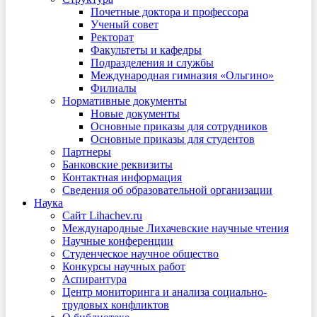
Почетные доктора и профессора
Ученый совет
Ректорат
Факультеты и кафедры
Подразделения и службы
Международная гимназия «Ольгино»
Филиалы
Нормативные документы
Новые документы
Основные приказы для сотрудников
Основные приказы для студентов
Партнеры
Банковские реквизиты
Контактная информация
Сведения об образовательной организации
Наука
Сайт Lihachev.ru
Международные Лихачевские научные чтения
Научные конференции
Студенческое научное общество
Конкурсы научных работ
Аспирантура
Центр мониторинга и анализа социально-
трудовых конфликтов