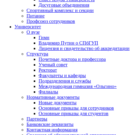
Досуговые объединения
Спортивный комплекс и секции
Питание
Профсоюз сотрудников
Университет
О вузе
Гимн
Владимир Путин о СПбГУП
Лицензия и свидетельство об аккредитации
Структура
Почетные доктора и профессора
Ученый совет
Ректорат
Факультеты и кафедры
Подразделения и службы
Международная гимназия «Ольгино»
Филиалы
Нормативные документы
Новые документы
Основные приказы для сотрудников
Основные приказы для студентов
Партнеры
Банковские реквизиты
Контактная информация