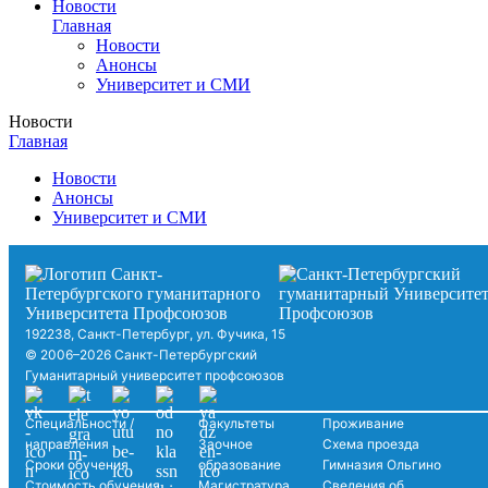
Новости
Главная
Новости
Анонсы
Университет и СМИ
Новости
Главная
Новости
Анонсы
Университет и СМИ
192238, Санкт-Петербург, ул. Фучика, 15
© 2006–2026 Санкт-Петербургский
Гуманитарный университет профсоюзов
Специальности /
Факультеты
Проживание
направления
Заочное
Схема проезда
Сроки обучения
образование
Гимназия Ольгино
Стоимость обучения
Магистратура
Сведения об