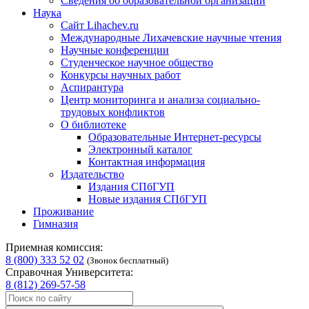
Сведения об образовательной организации
Наука
Сайт Lihachev.ru
Международные Лихачевские научные чтения
Научные конференции
Студенческое научное общество
Конкурсы научных работ
Аспирантура
Центр мониторинга и анализа социально-
трудовых конфликтов
О библиотеке
Образовательные Интернет-ресурсы
Электронный каталог
Контактная информация
Издательство
Издания СПбГУП
Новые издания СПбГУП
Проживание
Гимназия
Приемная комиссия:
8 (800) 333 52 02
(Звонок бесплатный)
Справочная Университета:
8 (812) 269-57-58