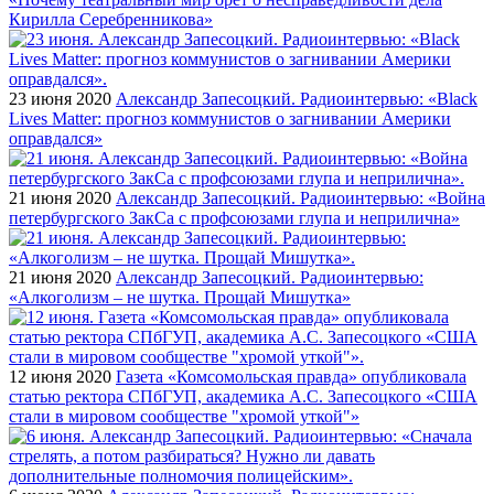
Кирилла Серебренникова»
23 июня 2020
Александр Запесоцкий. Радиоинтервью: «Black
Lives Matter: прогноз коммунистов о загнивании Америки
оправдался»
21 июня 2020
Александр Запесоцкий. Радиоинтервью: «Война
петербургского ЗакСа с профсоюзами глупа и неприлична»
21 июня 2020
Александр Запесоцкий. Радиоинтервью:
«Алкоголизм – не шутка. Прощай Мишутка»
12 июня 2020
Газета «Комсомольская правда» опубликовала
статью ректора СПбГУП, академика А.С. Запесоцкого «США
стали в мировом сообществе "хромой уткой"»