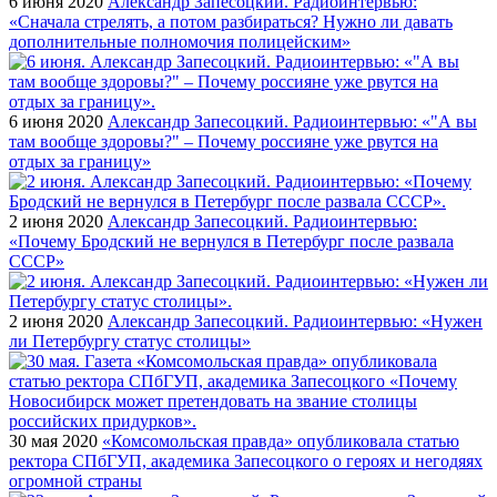
6 июня 2020
Александр Запесоцкий. Радиоинтервью:
«Сначала стрелять, а потом разбираться? Нужно ли давать
дополнительные полномочия полицейским»
6 июня 2020
Александр Запесоцкий. Радиоинтервью: «"А вы
там вообще здоровы?" – Почему россияне уже рвутся на
отдых за границу»
2 июня 2020
Александр Запесоцкий. Радиоинтервью:
«Почему Бродский не вернулся в Петербург после развала
СССР»
2 июня 2020
Александр Запесоцкий. Радиоинтервью: «Нужен
ли Петербургу статус столицы»
30 мая 2020
«Комсомольская правда» опубликовала статью
ректора СПбГУП, академика Запесоцкого о героях и негодяях
огромной страны