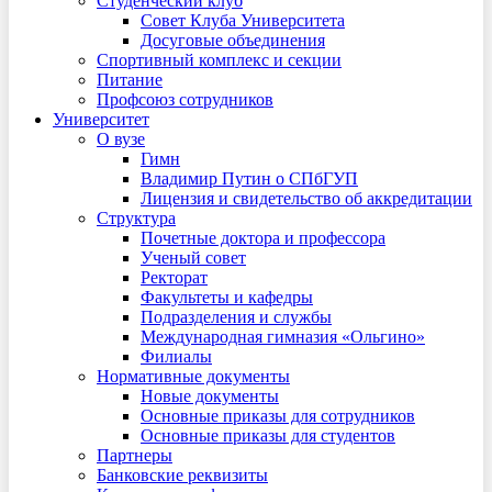
Студенческий клуб
Совет Клуба Университета
Досуговые объединения
Спортивный комплекс и секции
Питание
Профсоюз сотрудников
Университет
О вузе
Гимн
Владимир Путин о СПбГУП
Лицензия и свидетельство об аккредитации
Структура
Почетные доктора и профессора
Ученый совет
Ректорат
Факультеты и кафедры
Подразделения и службы
Международная гимназия «Ольгино»
Филиалы
Нормативные документы
Новые документы
Основные приказы для сотрудников
Основные приказы для студентов
Партнеры
Банковские реквизиты