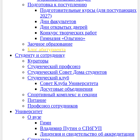
Подготовка к поступлению
Подготовительные курсы (для поступающих
2027)
Дни факультетов
Дни открытых дверей
Конкурс творческих работ
Гимназия «Ольгино»
Заочное образование
Блог абитуриента
Студенту и сотруднику
Кураторы
Студенческий профсоюз
Студенческий Совет Дома студентов
Студенческий клуб
Совет Клуба Университета
Досуговые объединения
Спортивный комплекс и секции
Питание
Профсоюз сотрудников
Университет
О вузе
Гимн
Владимир Путин о СПбГУП
Лицензия и свидетельство об аккредитации
Структура