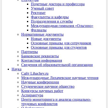
Почетные доктора и профессора
Ученый совет
Ректорат
Факультеты и кафедры
Подразделения и службы
Международная гимназия «Ольгино»
Филиалы
Нормативные документы
Новые документы
Основные приказы для сотрудников
Основные приказы для студентов
Партнеры
Банковские реквизиты
Контактная информация
Сведения об образовательной организации
Наука
Сайт Lihachev.ru
Международные Лихачевские научные чтения
Научные конференции
Студенческое научное общество
Конкурсы научных работ
Аспирантура
Центр мониторинга и анализа социально-
трудовых конфликтов