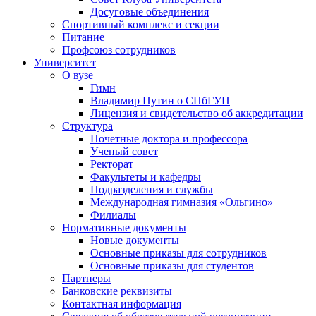
Досуговые объединения
Спортивный комплекс и секции
Питание
Профсоюз сотрудников
Университет
О вузе
Гимн
Владимир Путин о СПбГУП
Лицензия и свидетельство об аккредитации
Структура
Почетные доктора и профессора
Ученый совет
Ректорат
Факультеты и кафедры
Подразделения и службы
Международная гимназия «Ольгино»
Филиалы
Нормативные документы
Новые документы
Основные приказы для сотрудников
Основные приказы для студентов
Партнеры
Банковские реквизиты
Контактная информация