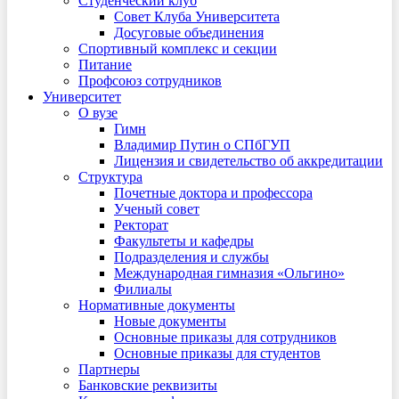
Студенческий клуб
Совет Клуба Университета
Досуговые объединения
Спортивный комплекс и секции
Питание
Профсоюз сотрудников
Университет
О вузе
Гимн
Владимир Путин о СПбГУП
Лицензия и свидетельство об аккредитации
Структура
Почетные доктора и профессора
Ученый совет
Ректорат
Факультеты и кафедры
Подразделения и службы
Международная гимназия «Ольгино»
Филиалы
Нормативные документы
Новые документы
Основные приказы для сотрудников
Основные приказы для студентов
Партнеры
Банковские реквизиты