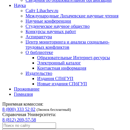
Сведения об образовательной организации
Наука
Сайт Lihachev.ru
Международные Лихачевские научные чтения
Научные конференции
Студенческое научное общество
Конкурсы научных работ
Аспирантура
Центр мониторинга и анализа социально-
трудовых конфликтов
О библиотеке
Образовательные Интернет-ресурсы
Электронный каталог
Контактная информация
Издательство
Издания СПбГУП
Новые издания СПбГУП
Проживание
Гимназия
Приемная комиссия:
8 (800) 333 52 02
(Звонок бесплатный)
Справочная Университета:
8 (812) 269-57-58