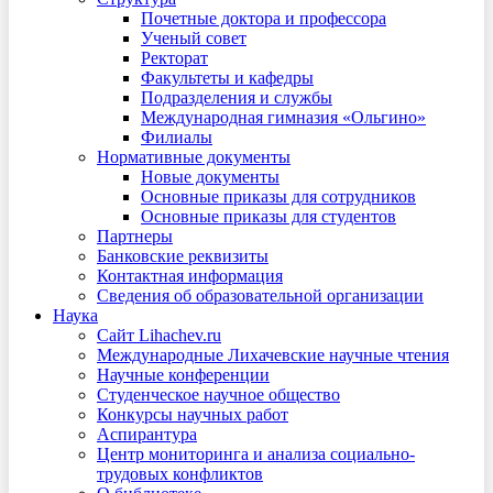
Почетные доктора и профессора
Ученый совет
Ректорат
Факультеты и кафедры
Подразделения и службы
Международная гимназия «Ольгино»
Филиалы
Нормативные документы
Новые документы
Основные приказы для сотрудников
Основные приказы для студентов
Партнеры
Банковские реквизиты
Контактная информация
Сведения об образовательной организации
Наука
Сайт Lihachev.ru
Международные Лихачевские научные чтения
Научные конференции
Студенческое научное общество
Конкурсы научных работ
Аспирантура
Центр мониторинга и анализа социально-
трудовых конфликтов