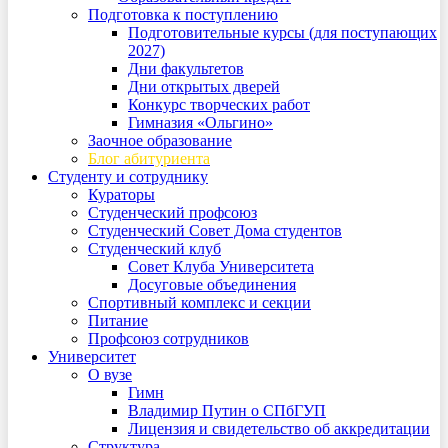
Подготовка к поступлению
Подготовительные курсы (для поступающих
2027)
Дни факультетов
Дни открытых дверей
Конкурс творческих работ
Гимназия «Ольгино»
Заочное образование
Блог абитуриента
Студенту и сотруднику
Кураторы
Студенческий профсоюз
Студенческий Совет Дома студентов
Студенческий клуб
Совет Клуба Университета
Досуговые объединения
Спортивный комплекс и секции
Питание
Профсоюз сотрудников
Университет
О вузе
Гимн
Владимир Путин о СПбГУП
Лицензия и свидетельство об аккредитации
Структура