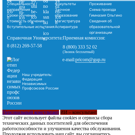
Специальности /
Факультеты
Проживание
направления
Заочное
Схема проезда
Сроки обучения
образование
Гимназия Ольгино
Стоимость обучения
Магистратура
Сведения об
Вступительные испытания
Аспирантура
образовательной
организации
Справочная Университета:
Приемная комиссия:
8 (812) 269-57-58
8 (800) 333 52 02
(Звонок бесплатный)
pricom@gup.ru
e-mail:
Наш учредитель:
Федерация
Независимых
Профсоюзов России
Персональный консультант
ИИ – консультант
Этот сайт использует файлы cookies и сервисы сбора
технических данных посетителей для обеспечения
работоспособности и улучшения качества обслуживания.
Продолжая использовать наш сайт, вы соглашаетесь