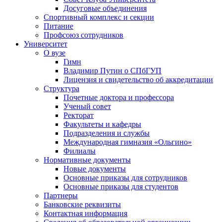
Досуговые объединения
Спортивный комплекс и секции
Питание
Профсоюз сотрудников
Университет
О вузе
Гимн
Владимир Путин о СПбГУП
Лицензия и свидетельство об аккредитации
Структура
Почетные доктора и профессора
Ученый совет
Ректорат
Факультеты и кафедры
Подразделения и службы
Международная гимназия «Ольгино»
Филиалы
Нормативные документы
Новые документы
Основные приказы для сотрудников
Основные приказы для студентов
Партнеры
Банковские реквизиты
Контактная информация