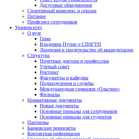
Досуговые объединения
Спортивный комплекс и секции
Питание
Профсоюз сотрудников
Университет
О вузе
Гимн
Владимир Путин о СПбГУП
Лицензия и свидетельство об аккредитации
Структура
Почетные доктора и профессора
Ученый совет
Ректорат
Факультеты и кафедры
Подразделения и службы
Международная гимназия «Ольгино»
Филиалы
Нормативные документы
Новые документы
Основные приказы для сотрудников
Основные приказы для студентов
Партнеры
Банковские реквизиты
Контактная информация