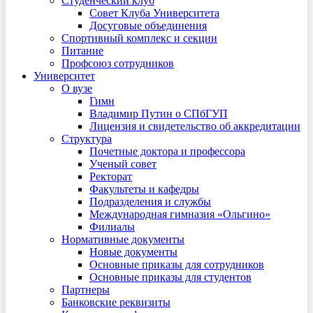
Студенческий клуб
Совет Клуба Университета
Досуговые объединения
Спортивный комплекс и секции
Питание
Профсоюз сотрудников
Университет
О вузе
Гимн
Владимир Путин о СПбГУП
Лицензия и свидетельство об аккредитации
Структура
Почетные доктора и профессора
Ученый совет
Ректорат
Факультеты и кафедры
Подразделения и службы
Международная гимназия «Ольгино»
Филиалы
Нормативные документы
Новые документы
Основные приказы для сотрудников
Основные приказы для студентов
Партнеры
Банковские реквизиты