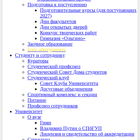
Подготовка к поступлению
Подготовительные курсы (для поступающих
2027)
Дни факультетов
Дни открытых дверей
Конкурс творческих работ
Гимназия «Ольгино»
Заочное образование
Блог абитуриента
Студенту и сотруднику
Кураторы
Студенческий профсоюз
Студенческий Совет Дома студентов
Студенческий клуб
Совет Клуба Университета
Досуговые объединения
Спортивный комплекс и секции
Питание
Профсоюз сотрудников
Университет
О вузе
Гимн
Владимир Путин о СПбГУП
Лицензия и свидетельство об аккредитации
Структура