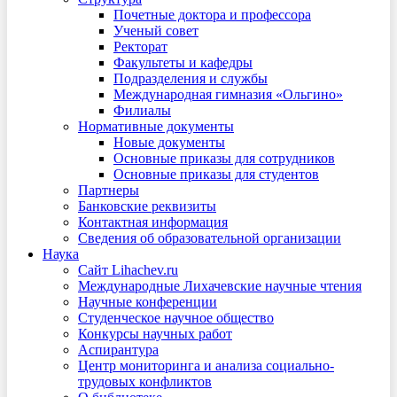
Почетные доктора и профессора
Ученый совет
Ректорат
Факультеты и кафедры
Подразделения и службы
Международная гимназия «Ольгино»
Филиалы
Нормативные документы
Новые документы
Основные приказы для сотрудников
Основные приказы для студентов
Партнеры
Банковские реквизиты
Контактная информация
Сведения об образовательной организации
Наука
Сайт Lihachev.ru
Международные Лихачевские научные чтения
Научные конференции
Студенческое научное общество
Конкурсы научных работ
Аспирантура
Центр мониторинга и анализа социально-
трудовых конфликтов