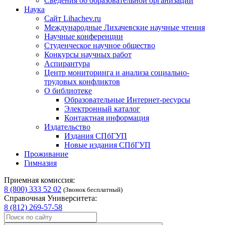
Сведения об образовательной организации
Наука
Сайт Lihachev.ru
Международные Лихачевские научные чтения
Научные конференции
Студенческое научное общество
Конкурсы научных работ
Аспирантура
Центр мониторинга и анализа социально-
трудовых конфликтов
О библиотеке
Образовательные Интернет-ресурсы
Электронный каталог
Контактная информация
Издательство
Издания СПбГУП
Новые издания СПбГУП
Проживание
Гимназия
Приемная комиссия:
8 (800) 333 52 02
(Звонок бесплатный)
Справочная Университета:
8 (812) 269-57-58