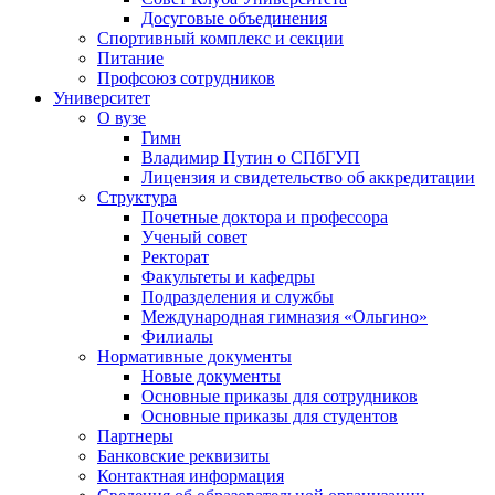
Досуговые объединения
Спортивный комплекс и секции
Питание
Профсоюз сотрудников
Университет
О вузе
Гимн
Владимир Путин о СПбГУП
Лицензия и свидетельство об аккредитации
Структура
Почетные доктора и профессора
Ученый совет
Ректорат
Факультеты и кафедры
Подразделения и службы
Международная гимназия «Ольгино»
Филиалы
Нормативные документы
Новые документы
Основные приказы для сотрудников
Основные приказы для студентов
Партнеры
Банковские реквизиты
Контактная информация