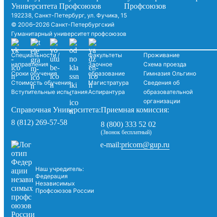
192238, Санкт-Петербург, ул. Фучика, 15
© 2006–2026 Санкт-Петербургский
Гуманитарный университет профсоюзов
Специальности /
Факультеты
Проживание
направления
Заочное
Схема проезда
Сроки обучения
образование
Гимназия Ольгино
Стоимость обучения
Магистратура
Сведения об
Вступительные испытания
Аспирантура
образовательной
организации
Справочная Университета:
Приемная комиссия:
8 (812) 269-57-58
8 (800) 333 52 02
(Звонок бесплатный)
pricom@gup.ru
e-mail:
Наш учредитель:
Федерация
Независимых
Профсоюзов России