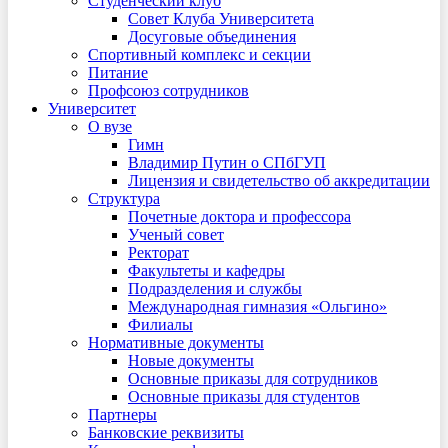
Студенческий клуб
Совет Клуба Университета
Досуговые объединения
Спортивный комплекс и секции
Питание
Профсоюз сотрудников
Университет
О вузе
Гимн
Владимир Путин о СПбГУП
Лицензия и свидетельство об аккредитации
Структура
Почетные доктора и профессора
Ученый совет
Ректорат
Факультеты и кафедры
Подразделения и службы
Международная гимназия «Ольгино»
Филиалы
Нормативные документы
Новые документы
Основные приказы для сотрудников
Основные приказы для студентов
Партнеры
Банковские реквизиты