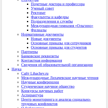
Почетные доктора и профессора
Ученый совет
Ректорат
Факультеты и кафедры
Подразделения и службы
Международная гимназия «Ольгино»
Филиалы
Нормативные документы
Новые документы
Основные приказы для сотрудников
Основные приказы для студентов
Партнеры
Банковские реквизиты
Контактная информация
Сведения об образовательной организации
Наука
Сайт Lihachev.ru
Международные Лихачевские научные чтения
Научные конференции
Студенческое научное общество
Конкурсы научных работ
Аспирантура
Центр мониторинга и анализа социально-
трудовых конфликтов