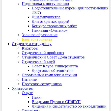
Подготовка к поступлению
Подготовительные курсы (для поступающих
2027)
Дни факультетов
Дни открытых дверей
Конкурс творческих работ
Гимназия «Ольгино»
Заочное образование
Блог абитуриента
Студенту и сотруднику
Кураторы
Студенческий профсоюз
Студенческий Совет Дома студентов
Студенческий клуб
Совет Клуба Университета
Досуговые объединения
Спортивный комплекс и секции
Питание
Профсоюз сотрудников
Университет
О вузе
Гимн
Владимир Путин о СПбГУП
Лицензия и свидетельство об аккредитации
Структура