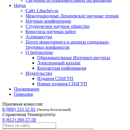
Сведения об образовательной организации
Наука
Сайт Lihachev.ru
Международные Лихачевские научные чтения
Научные конференции
Студенческое научное общество
Конкурсы научных работ
Аспирантура
Центр мониторинга и анализа социально-
трудовых конфликтов
О библиотеке
Образовательные Интернет-ресурсы
Электронный каталог
Контактная информация
Издательство
Издания СПбГУП
Новые издания СПбГУП
Проживание
Гимназия
Приемная комиссия:
8 (800) 333 52 02
(Звонок бесплатный)
Справочная Университета:
8 (812) 269-57-58