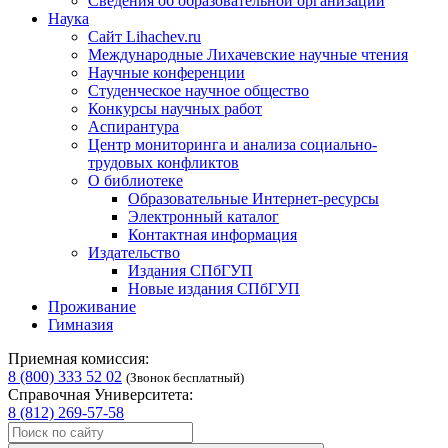
Сведения об образовательной организации
Наука
Сайт Lihachev.ru
Международные Лихачевские научные чтения
Научные конференции
Студенческое научное общество
Конкурсы научных работ
Аспирантура
Центр мониторинга и анализа социально-
трудовых конфликтов
О библиотеке
Образовательные Интернет-ресурсы
Электронный каталог
Контактная информация
Издательство
Издания СПбГУП
Новые издания СПбГУП
Проживание
Гимназия
Приемная комиссия:
8 (800) 333 52 02
(Звонок бесплатный)
Справочная Университета:
8 (812) 269-57-58