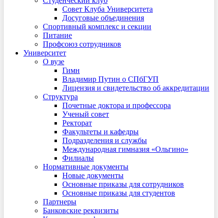
Студенческий клуб
Совет Клуба Университета
Досуговые объединения
Спортивный комплекс и секции
Питание
Профсоюз сотрудников
Университет
О вузе
Гимн
Владимир Путин о СПбГУП
Лицензия и свидетельство об аккредитации
Структура
Почетные доктора и профессора
Ученый совет
Ректорат
Факультеты и кафедры
Подразделения и службы
Международная гимназия «Ольгино»
Филиалы
Нормативные документы
Новые документы
Основные приказы для сотрудников
Основные приказы для студентов
Партнеры
Банковские реквизиты