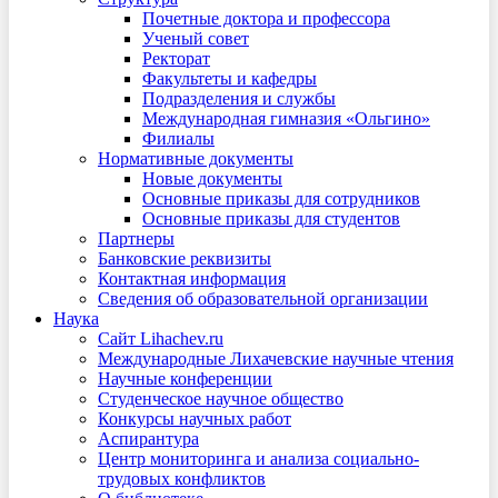
Почетные доктора и профессора
Ученый совет
Ректорат
Факультеты и кафедры
Подразделения и службы
Международная гимназия «Ольгино»
Филиалы
Нормативные документы
Новые документы
Основные приказы для сотрудников
Основные приказы для студентов
Партнеры
Банковские реквизиты
Контактная информация
Сведения об образовательной организации
Наука
Сайт Lihachev.ru
Международные Лихачевские научные чтения
Научные конференции
Студенческое научное общество
Конкурсы научных работ
Аспирантура
Центр мониторинга и анализа социально-
трудовых конфликтов