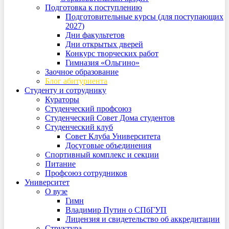
Подготовка к поступлению
Подготовительные курсы (для поступающих
2027)
Дни факультетов
Дни открытых дверей
Конкурс творческих работ
Гимназия «Ольгино»
Заочное образование
Блог абитуриента
Студенту и сотруднику
Кураторы
Студенческий профсоюз
Студенческий Совет Дома студентов
Студенческий клуб
Совет Клуба Университета
Досуговые объединения
Спортивный комплекс и секции
Питание
Профсоюз сотрудников
Университет
О вузе
Гимн
Владимир Путин о СПбГУП
Лицензия и свидетельство об аккредитации
Структура