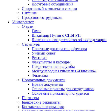
Досуговые объединения
Спортивный комплекс и секции
Питание
Профсоюз сотрудников
Университет
О вузе
Гимн
Владимир Путин о СПбГУП
Лицензия и свидетельство об аккредитации
Структура
Почетные доктора и профессора
Ученый совет
Ректорат
Факультеты и кафедры
Подразделения и службы
Международная гимназия «Ольгино»
Филиалы
Нормативные документы
Новые документы
Основные приказы для сотрудников
Основные приказы для студентов
Партнеры
Банковские реквизиты
Контактная информация