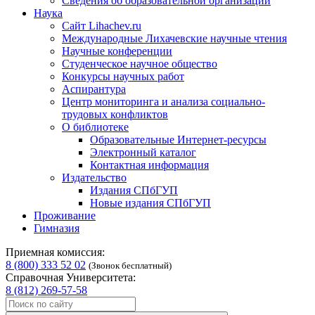
Сведения об образовательной организации
Наука
Сайт Lihachev.ru
Международные Лихачевские научные чтения
Научные конференции
Студенческое научное общество
Конкурсы научных работ
Аспирантура
Центр мониторинга и анализа социально-
трудовых конфликтов
О библиотеке
Образовательные Интернет-ресурсы
Электронный каталог
Контактная информация
Издательство
Издания СПбГУП
Новые издания СПбГУП
Проживание
Гимназия
Приемная комиссия:
8 (800) 333 52 02
(Звонок бесплатный)
Справочная Университета:
8 (812) 269-57-58