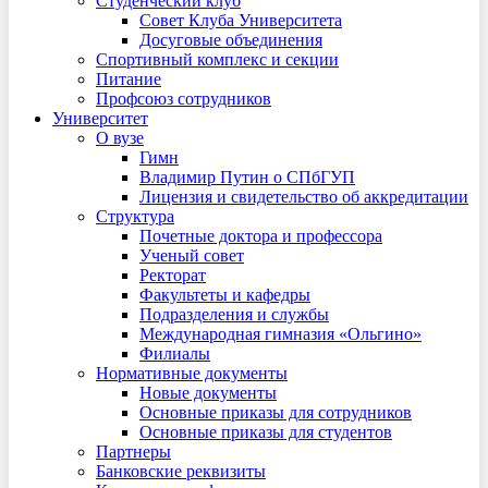
Студенческий клуб
Совет Клуба Университета
Досуговые объединения
Спортивный комплекс и секции
Питание
Профсоюз сотрудников
Университет
О вузе
Гимн
Владимир Путин о СПбГУП
Лицензия и свидетельство об аккредитации
Структура
Почетные доктора и профессора
Ученый совет
Ректорат
Факультеты и кафедры
Подразделения и службы
Международная гимназия «Ольгино»
Филиалы
Нормативные документы
Новые документы
Основные приказы для сотрудников
Основные приказы для студентов
Партнеры
Банковские реквизиты