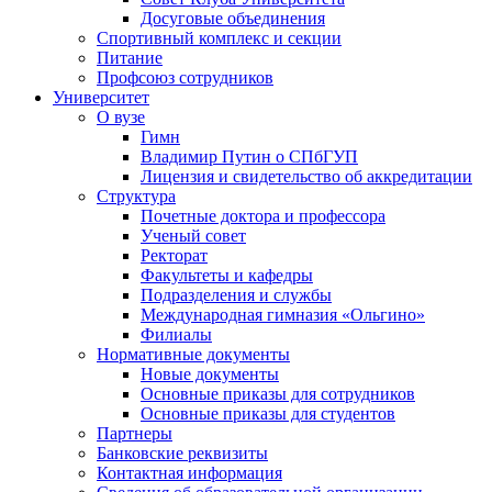
Досуговые объединения
Спортивный комплекс и секции
Питание
Профсоюз сотрудников
Университет
О вузе
Гимн
Владимир Путин о СПбГУП
Лицензия и свидетельство об аккредитации
Структура
Почетные доктора и профессора
Ученый совет
Ректорат
Факультеты и кафедры
Подразделения и службы
Международная гимназия «Ольгино»
Филиалы
Нормативные документы
Новые документы
Основные приказы для сотрудников
Основные приказы для студентов
Партнеры
Банковские реквизиты
Контактная информация