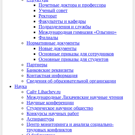
Почетные доктора и профессора
Ученый совет
Ректорат
Факультеты и кафедры
Подразделения и службы
Международная гимназия «Ольгино»
Филиалы
Нормативные документы
Новые документы
Основные приказы для сотрудников
Основные приказы для студентов
Партнеры
Банковские реквизиты
Контактная информация
Сведения об образовательной организации
Наука
Сайт Lihachev.ru
Международные Лихачевские научные чтения
Научные конференции
Студенческое научное общество
Конкурсы научных работ
Аспирантура
Центр мониторинга и анализа социально-
трудовых конфликтов