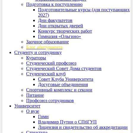
Подготовка к поступлению
Подготовительные курсы (для поступающих
2027)
Дни факультетов
Дни открытых дверей
Конкурс творческих работ
Гимназия «Ольгино»
Заочное образование
Блог абитуриента
Студенту и сотруднику
Кураторы
Студенческий профсоюз
Студенческий Совет Дома студентов
Студенческий клуб
Совет Клуба Университета
Досуговые объединения
Спортивный комплекс и секции
Питание
Профсоюз сотрудников
Университет
О вузе
Гимн
Владимир Путин о СПбГУП
Лицензия и свидетельство об аккредитации
Структура