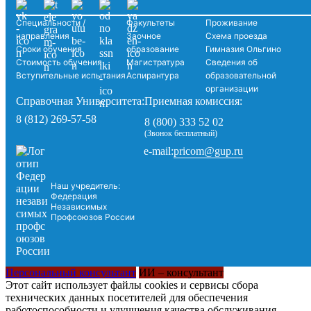
Специальности /
Факультеты
Проживание
направления
Заочное
Схема проезда
Сроки обучения
образование
Гимназия Ольгино
Стоимость обучения
Магистратура
Сведения об
Вступительные испытания
Аспирантура
образовательной
организации
Справочная Университета:
Приемная комиссия:
8 (812) 269-57-58
8 (800) 333 52 02
(Звонок бесплатный)
pricom@gup.ru
e-mail:
Наш учредитель:
Федерация
Независимых
Профсоюзов России
Персональный консультант
ИИ – консультант
Этот сайт использует файлы cookies и сервисы сбора
технических данных посетителей для обеспечения
работоспособности и улучшения качества обслуживания.