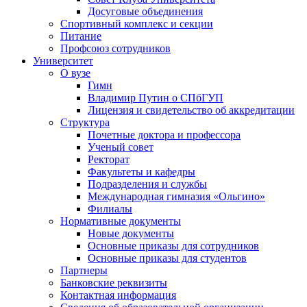
Досуговые объединения
Спортивный комплекс и секции
Питание
Профсоюз сотрудников
Университет
О вузе
Гимн
Владимир Путин о СПбГУП
Лицензия и свидетельство об аккредитации
Структура
Почетные доктора и профессора
Ученый совет
Ректорат
Факультеты и кафедры
Подразделения и службы
Международная гимназия «Ольгино»
Филиалы
Нормативные документы
Новые документы
Основные приказы для сотрудников
Основные приказы для студентов
Партнеры
Банковские реквизиты
Контактная информация