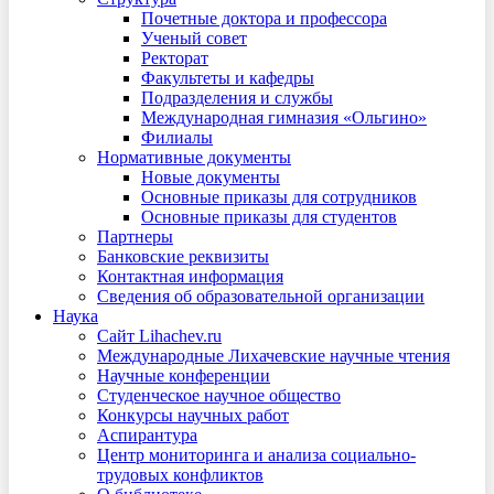
Почетные доктора и профессора
Ученый совет
Ректорат
Факультеты и кафедры
Подразделения и службы
Международная гимназия «Ольгино»
Филиалы
Нормативные документы
Новые документы
Основные приказы для сотрудников
Основные приказы для студентов
Партнеры
Банковские реквизиты
Контактная информация
Сведения об образовательной организации
Наука
Сайт Lihachev.ru
Международные Лихачевские научные чтения
Научные конференции
Студенческое научное общество
Конкурсы научных работ
Аспирантура
Центр мониторинга и анализа социально-
трудовых конфликтов