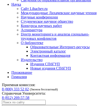
Сведения об образовательной организации
Наука
Сайт Lihachev.ru
Международные Лихачевские научные чтения
Научные конференции
Студенческое научное общество
Конкурсы научных работ
Аспирантура
Центр мониторинга и анализа социально-
трудовых конфликтов
О библиотеке
Образовательные Интернет-ресурсы
Электронный каталог
Контактная информация
Издательство
Издания СПбГУП
Новые издания СПбГУП
Проживание
Гимназия
Приемная комиссия:
8 (800) 333 52 02
(Звонок бесплатный)
Справочная Университета:
8 (812) 269-57-58