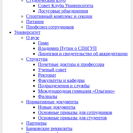
Студенческий клуб
Совет Клуба Университета
Досуговые объединения
Спортивный комплекс и секции
Питание
Профсоюз сотрудников
Университет
О вузе
Гимн
Владимир Путин о СПбГУП
Лицензия и свидетельство об аккредитации
Структура
Почетные доктора и профессора
Ученый совет
Ректорат
Факультеты и кафедры
Подразделения и службы
Международная гимназия «Ольгино»
Филиалы
Нормативные документы
Новые документы
Основные приказы для сотрудников
Основные приказы для студентов
Партнеры
Банковские реквизиты