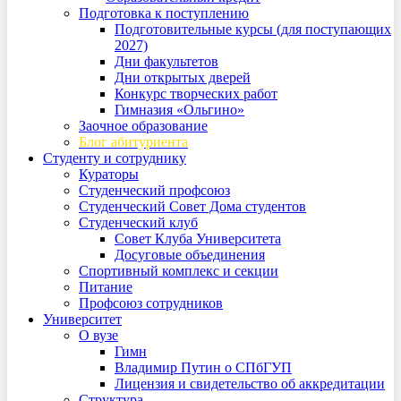
Подготовка к поступлению
Подготовительные курсы (для поступающих
2027)
Дни факультетов
Дни открытых дверей
Конкурс творческих работ
Гимназия «Ольгино»
Заочное образование
Блог абитуриента
Студенту и сотруднику
Кураторы
Студенческий профсоюз
Студенческий Совет Дома студентов
Студенческий клуб
Совет Клуба Университета
Досуговые объединения
Спортивный комплекс и секции
Питание
Профсоюз сотрудников
Университет
О вузе
Гимн
Владимир Путин о СПбГУП
Лицензия и свидетельство об аккредитации
Структура