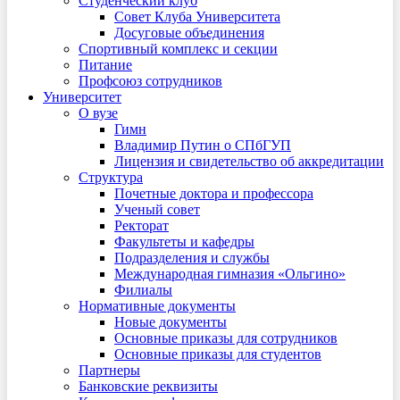
Студенческий клуб
Совет Клуба Университета
Досуговые объединения
Спортивный комплекс и секции
Питание
Профсоюз сотрудников
Университет
О вузе
Гимн
Владимир Путин о СПбГУП
Лицензия и свидетельство об аккредитации
Структура
Почетные доктора и профессора
Ученый совет
Ректорат
Факультеты и кафедры
Подразделения и службы
Международная гимназия «Ольгино»
Филиалы
Нормативные документы
Новые документы
Основные приказы для сотрудников
Основные приказы для студентов
Партнеры
Банковские реквизиты