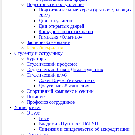
Подготовка к поступлению
Подготовительные курсы (для поступающих
2027)
Дни факультетов
Дни открытых дверей
Конкурс творческих работ
Гимназия «Ольгино»
Заочное образование
Блог абитуриента
Студенту и сотруднику
Кураторы
Студенческий профсоюз
Студенческий Совет Дома студентов
Студенческий клуб
Совет Клуба Университета
Досуговые объединения
Спортивный комплекс и секции
Питание
Профсоюз сотрудников
Университет
О вузе
Гимн
Владимир Путин о СПбГУП
Лицензия и свидетельство об аккредитации
Структура