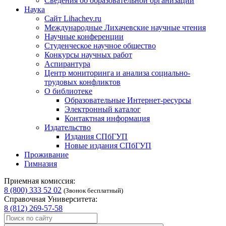
Сведения об образовательной организации
Наука
Сайт Lihachev.ru
Международные Лихачевские научные чтения
Научные конференции
Студенческое научное общество
Конкурсы научных работ
Аспирантура
Центр мониторинга и анализа социально-
трудовых конфликтов
О библиотеке
Образовательные Интернет-ресурсы
Электронный каталог
Контактная информация
Издательство
Издания СПбГУП
Новые издания СПбГУП
Проживание
Гимназия
Приемная комиссия:
8 (800) 333 52 02
(Звонок бесплатный)
Справочная Университета:
8 (812) 269-57-58