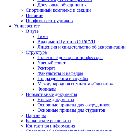
Досуговые объединения
Спортивный комплекс и секции
Питание
Профсоюз сотрудников
Университет
О вузе
Гимн
Владимир Путин о СПбГУП
Лицензия и свидетельство об аккредитации
Структура
Почетные доктора и профессора
Ученый совет
Ректорат
Факультеты и кафедры
Подразделения и службы
Международная гимназия «Ольгино»
Филиалы
Нормативные документы
Новые документы
Основные приказы для сотрудников
Основные приказы для студентов
Партнеры
Банковские реквизиты
Контактная информация