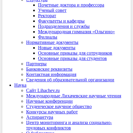
Почетные доктора и профессора
Ученый совет
Ректорат
Факультеты и кафедры
Подразделения и службы
Международная гимназия «Ольгино»
Филиалы
Нормативные документы
Новые документы
Основные приказы для сотрудников
Основные приказы для студентов
Партнеры
Банковские реквизиты
Контактная информация
Сведения об образовательной организации
Наука
Сайт Lihachev.ru
Международные Лихачевские научные чтения
Научные конференции
Студенческое научное общество
Конкурсы научных работ
Аспирантура
Центр мониторинга и анализа социально-
трудовых конфликтов