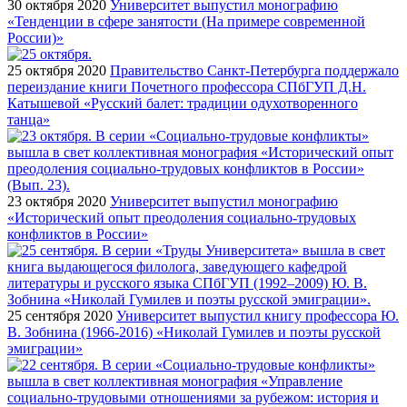
30 октября 2020
Университет выпустил монографию
«Тенденции в сфере занятости (На примере современной
России)»
25 октября 2020
Правительство Санкт-Петербурга поддержало
переиздание книги Почетного профессора СПбГУП Д.Н.
Катышевой «Русский балет: традиции одухотворенного
танца»
23 октября 2020
Университет выпустил монографию
«Исторический опыт преодоления социально-трудовых
конфликтов в России»
25 сентября 2020
Университет выпустил книгу профессора Ю.
В. Зобнина (1966-2016) «Николай Гумилев и поэты русской
эмиграции»