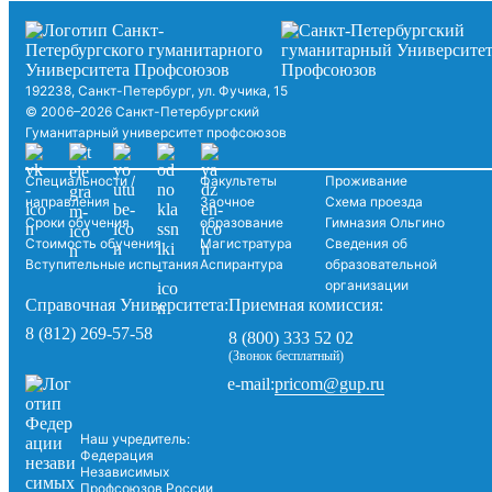
192238, Санкт-Петербург, ул. Фучика, 15
© 2006–2026 Санкт-Петербургский
Гуманитарный университет профсоюзов
Специальности /
Факультеты
Проживание
направления
Заочное
Схема проезда
Сроки обучения
образование
Гимназия Ольгино
Стоимость обучения
Магистратура
Сведения об
Вступительные испытания
Аспирантура
образовательной
организации
Справочная Университета:
Приемная комиссия:
8 (812) 269-57-58
8 (800) 333 52 02
(Звонок бесплатный)
pricom@gup.ru
e-mail:
Наш учредитель:
Федерация
Независимых
Профсоюзов России