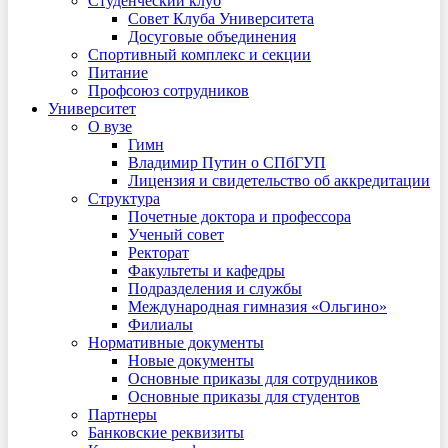
Студенческий клуб
Совет Клуба Университета
Досуговые объединения
Спортивный комплекс и секции
Питание
Профсоюз сотрудников
Университет
О вузе
Гимн
Владимир Путин о СПбГУП
Лицензия и свидетельство об аккредитации
Структура
Почетные доктора и профессора
Ученый совет
Ректорат
Факультеты и кафедры
Подразделения и службы
Международная гимназия «Ольгино»
Филиалы
Нормативные документы
Новые документы
Основные приказы для сотрудников
Основные приказы для студентов
Партнеры
Банковские реквизиты