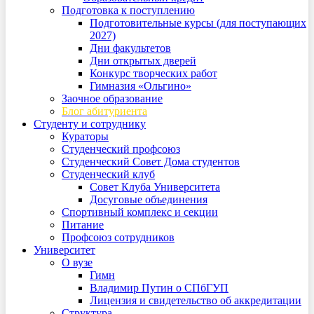
Подготовка к поступлению
Подготовительные курсы (для поступающих
2027)
Дни факультетов
Дни открытых дверей
Конкурс творческих работ
Гимназия «Ольгино»
Заочное образование
Блог абитуриента
Студенту и сотруднику
Кураторы
Студенческий профсоюз
Студенческий Совет Дома студентов
Студенческий клуб
Совет Клуба Университета
Досуговые объединения
Спортивный комплекс и секции
Питание
Профсоюз сотрудников
Университет
О вузе
Гимн
Владимир Путин о СПбГУП
Лицензия и свидетельство об аккредитации
Структура