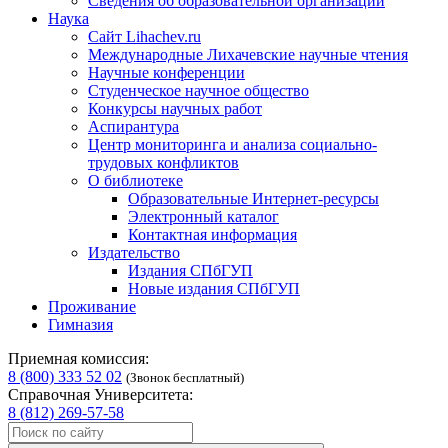
Сведения об образовательной организации
Наука
Сайт Lihachev.ru
Международные Лихачевские научные чтения
Научные конференции
Студенческое научное общество
Конкурсы научных работ
Аспирантура
Центр мониторинга и анализа социально-
трудовых конфликтов
О библиотеке
Образовательные Интернет-ресурсы
Электронный каталог
Контактная информация
Издательство
Издания СПбГУП
Новые издания СПбГУП
Проживание
Гимназия
Приемная комиссия:
8 (800) 333 52 02
(Звонок бесплатный)
Справочная Университета:
8 (812) 269-57-58