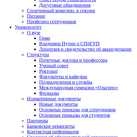
Досуговые объединения
Спортивный комплекс и секции
Питание
Профсоюз сотрудников
Университет
О вузе
Гимн
Владимир Путин о СПбГУП
Лицензия и свидетельство об аккредитации
Структура
Почетные доктора и профессора
Ученый совет
Ректорат
Факультеты и кафедры
Подразделения и службы
Международная гимназия «Ольгино»
Филиалы
Нормативные документы
Новые документы
Основные приказы для сотрудников
Основные приказы для студентов
Партнеры
Банковские реквизиты
Контактная информация