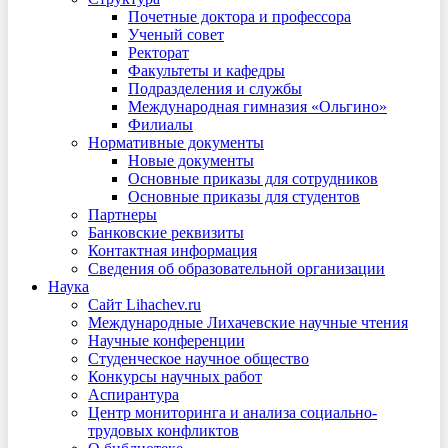
Почетные доктора и профессора
Ученый совет
Ректорат
Факультеты и кафедры
Подразделения и службы
Международная гимназия «Ольгино»
Филиалы
Нормативные документы
Новые документы
Основные приказы для сотрудников
Основные приказы для студентов
Партнеры
Банковские реквизиты
Контактная информация
Сведения об образовательной организации
Наука
Сайт Lihachev.ru
Международные Лихачевские научные чтения
Научные конференции
Студенческое научное общество
Конкурсы научных работ
Аспирантура
Центр мониторинга и анализа социально-
трудовых конфликтов