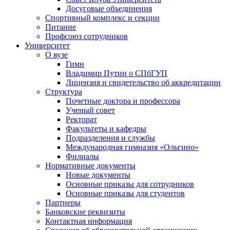
Досуговые объединения
Спортивный комплекс и секции
Питание
Профсоюз сотрудников
Университет
О вузе
Гимн
Владимир Путин о СПбГУП
Лицензия и свидетельство об аккредитации
Структура
Почетные доктора и профессора
Ученый совет
Ректорат
Факультеты и кафедры
Подразделения и службы
Международная гимназия «Ольгино»
Филиалы
Нормативные документы
Новые документы
Основные приказы для сотрудников
Основные приказы для студентов
Партнеры
Банковские реквизиты
Контактная информация