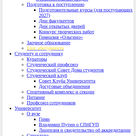
Подготовка к поступлению
Подготовительные курсы (для поступающих
2027)
Дни факультетов
Дни открытых дверей
Конкурс творческих работ
Гимназия «Ольгино»
Заочное образование
Блог абитуриента
Студенту и сотруднику
Кураторы
Студенческий профсоюз
Студенческий Совет Дома студентов
Студенческий клуб
Совет Клуба Университета
Досуговые объединения
Спортивный комплекс и секции
Питание
Профсоюз сотрудников
Университет
О вузе
Гимн
Владимир Путин о СПбГУП
Лицензия и свидетельство об аккредитации
Структура