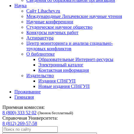
Сведения об образовательной организации
Наука
Сайт Lihachev.ru
Международные Лихачевские научные чтения
Научные конференции
Студенческое научное общество
Конкурсы научных работ
Аспирантура
Центр мониторинга и анализа социально-
трудовых конфликтов
О библиотеке
Образовательные Интернет-ресурсы
Электронный каталог
Контактная информация
Издательство
Издания СПбГУП
Новые издания СПбГУП
Проживание
Гимназия
Приемная комиссия:
8 (800) 333 52 02
(Звонок бесплатный)
Справочная Университета:
8 (812) 269-57-58