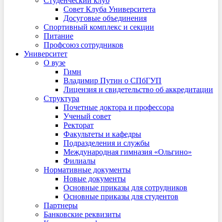
Студенческий клуб
Совет Клуба Университета
Досуговые объединения
Спортивный комплекс и секции
Питание
Профсоюз сотрудников
Университет
О вузе
Гимн
Владимир Путин о СПбГУП
Лицензия и свидетельство об аккредитации
Структура
Почетные доктора и профессора
Ученый совет
Ректорат
Факультеты и кафедры
Подразделения и службы
Международная гимназия «Ольгино»
Филиалы
Нормативные документы
Новые документы
Основные приказы для сотрудников
Основные приказы для студентов
Партнеры
Банковские реквизиты