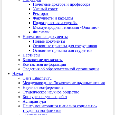
Почетные доктора и профессора
Ученый совет
Ректорат
Факультеты и кафедры
Подразделения и службы
Международная гимназия «Ольгино»
Филиалы
Нормативные документы
Новые документы
Основные приказы для сотрудников
Основные приказы для студентов
Партнеры
Банковские реквизиты
Контактная информация
Сведения об образовательной организации
Наука
Сайт Lihachev.ru
Международные Лихачевские научные чтения
Научные конференции
Студенческое научное общество
Конкурсы научных работ
Аспирантура
Центр мониторинга и анализа социально-
трудовых конфликтов