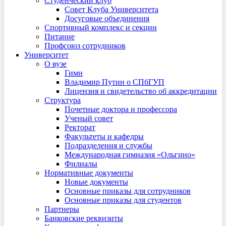
Студенческий клуб
Совет Клуба Университета
Досуговые объединения
Спортивный комплекс и секции
Питание
Профсоюз сотрудников
Университет
О вузе
Гимн
Владимир Путин о СПбГУП
Лицензия и свидетельство об аккредитации
Структура
Почетные доктора и профессора
Ученый совет
Ректорат
Факультеты и кафедры
Подразделения и службы
Международная гимназия «Ольгино»
Филиалы
Нормативные документы
Новые документы
Основные приказы для сотрудников
Основные приказы для студентов
Партнеры
Банковские реквизиты