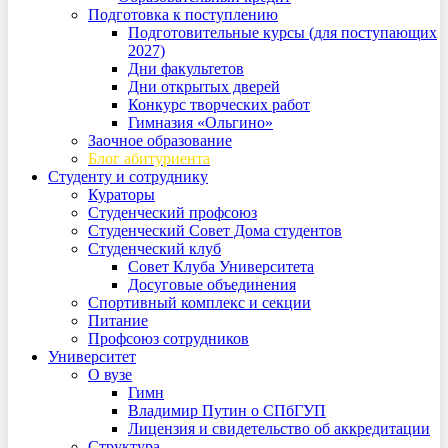
Подготовка к поступлению
Подготовительные курсы (для поступающих
2027)
Дни факультетов
Дни открытых дверей
Конкурс творческих работ
Гимназия «Ольгино»
Заочное образование
Блог абитуриента
Студенту и сотруднику
Кураторы
Студенческий профсоюз
Студенческий Совет Дома студентов
Студенческий клуб
Совет Клуба Университета
Досуговые объединения
Спортивный комплекс и секции
Питание
Профсоюз сотрудников
Университет
О вузе
Гимн
Владимир Путин о СПбГУП
Лицензия и свидетельство об аккредитации
Структура