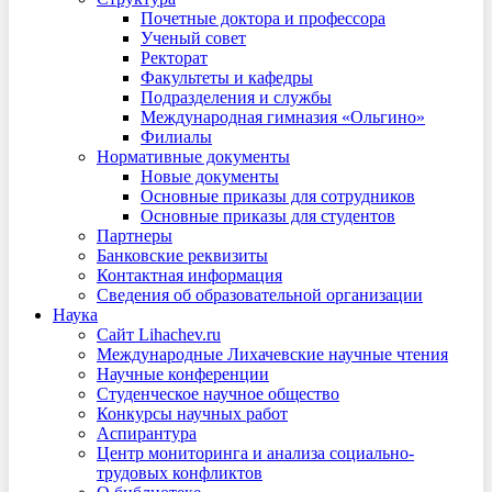
Почетные доктора и профессора
Ученый совет
Ректорат
Факультеты и кафедры
Подразделения и службы
Международная гимназия «Ольгино»
Филиалы
Нормативные документы
Новые документы
Основные приказы для сотрудников
Основные приказы для студентов
Партнеры
Банковские реквизиты
Контактная информация
Сведения об образовательной организации
Наука
Сайт Lihachev.ru
Международные Лихачевские научные чтения
Научные конференции
Студенческое научное общество
Конкурсы научных работ
Аспирантура
Центр мониторинга и анализа социально-
трудовых конфликтов