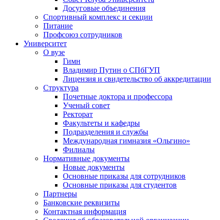
Досуговые объединения
Спортивный комплекс и секции
Питание
Профсоюз сотрудников
Университет
О вузе
Гимн
Владимир Путин о СПбГУП
Лицензия и свидетельство об аккредитации
Структура
Почетные доктора и профессора
Ученый совет
Ректорат
Факультеты и кафедры
Подразделения и службы
Международная гимназия «Ольгино»
Филиалы
Нормативные документы
Новые документы
Основные приказы для сотрудников
Основные приказы для студентов
Партнеры
Банковские реквизиты
Контактная информация