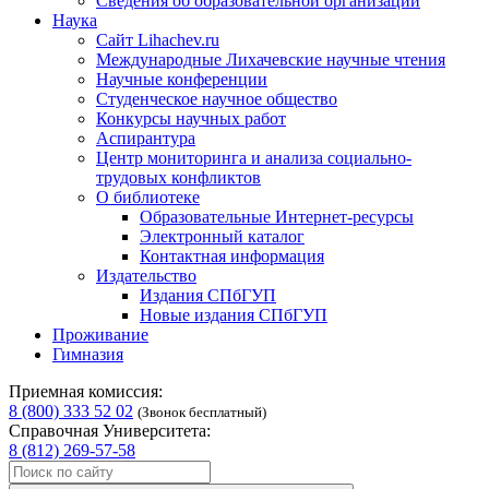
Сведения об образовательной организации
Наука
Сайт Lihachev.ru
Международные Лихачевские научные чтения
Научные конференции
Студенческое научное общество
Конкурсы научных работ
Аспирантура
Центр мониторинга и анализа социально-
трудовых конфликтов
О библиотеке
Образовательные Интернет-ресурсы
Электронный каталог
Контактная информация
Издательство
Издания СПбГУП
Новые издания СПбГУП
Проживание
Гимназия
Приемная комиссия:
8 (800) 333 52 02
(Звонок бесплатный)
Справочная Университета:
8 (812) 269-57-58