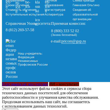
направления
Заочное
Схема проезда
Сроки обучения
образование
Гимназия Ольгино
Стоимость обучения
Магистратура
Сведения об
Вступительные испытания
Аспирантура
образовательной
организации
Справочная Университета:
Приемная комиссия:
8 (812) 269-57-58
8 (800) 333 52 02
(Звонок бесплатный)
pricom@gup.ru
e-mail:
Наш учредитель:
Федерация
Независимых
Профсоюзов России
Персональный консультант
ИИ – консультант
Этот сайт использует файлы cookies и сервисы сбора
технических данных посетителей для обеспечения
работоспособности и улучшения качества обслуживания.
Продолжая использовать наш сайт, вы соглашаетесь
с использованием данных технологий.