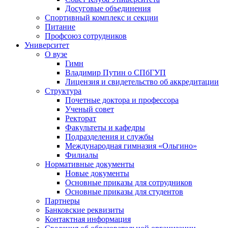
Досуговые объединения
Спортивный комплекс и секции
Питание
Профсоюз сотрудников
Университет
О вузе
Гимн
Владимир Путин о СПбГУП
Лицензия и свидетельство об аккредитации
Структура
Почетные доктора и профессора
Ученый совет
Ректорат
Факультеты и кафедры
Подразделения и службы
Международная гимназия «Ольгино»
Филиалы
Нормативные документы
Новые документы
Основные приказы для сотрудников
Основные приказы для студентов
Партнеры
Банковские реквизиты
Контактная информация