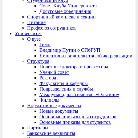
Студенческий клуб
Совет Клуба Университета
Досуговые объединения
Спортивный комплекс и секции
Питание
Профсоюз сотрудников
Университет
О вузе
Гимн
Владимир Путин о СПбГУП
Лицензия и свидетельство об аккредитации
Структура
Почетные доктора и профессора
Ученый совет
Ректорат
Факультеты и кафедры
Подразделения и службы
Международная гимназия «Ольгино»
Филиалы
Нормативные документы
Новые документы
Основные приказы для сотрудников
Основные приказы для студентов
Партнеры
Банковские реквизиты