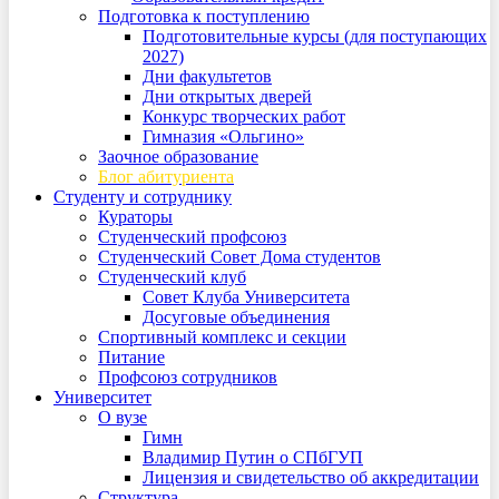
Подготовка к поступлению
Подготовительные курсы (для поступающих
2027)
Дни факультетов
Дни открытых дверей
Конкурс творческих работ
Гимназия «Ольгино»
Заочное образование
Блог абитуриента
Студенту и сотруднику
Кураторы
Студенческий профсоюз
Студенческий Совет Дома студентов
Студенческий клуб
Совет Клуба Университета
Досуговые объединения
Спортивный комплекс и секции
Питание
Профсоюз сотрудников
Университет
О вузе
Гимн
Владимир Путин о СПбГУП
Лицензия и свидетельство об аккредитации
Структура