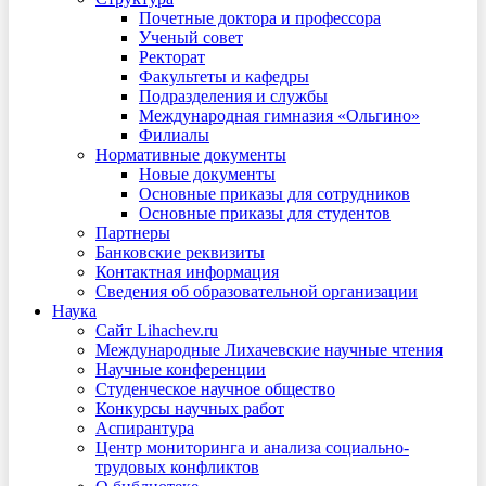
Почетные доктора и профессора
Ученый совет
Ректорат
Факультеты и кафедры
Подразделения и службы
Международная гимназия «Ольгино»
Филиалы
Нормативные документы
Новые документы
Основные приказы для сотрудников
Основные приказы для студентов
Партнеры
Банковские реквизиты
Контактная информация
Сведения об образовательной организации
Наука
Сайт Lihachev.ru
Международные Лихачевские научные чтения
Научные конференции
Студенческое научное общество
Конкурсы научных работ
Аспирантура
Центр мониторинга и анализа социально-
трудовых конфликтов