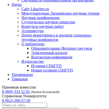
Сведения об образовательной организации
Наука
Сайт Lihachev.ru
Международные Лихачевские научные чтения
Научные конференции
Студенческое научное общество
Конкурсы научных работ
Аспирантура
Центр мониторинга и анализа социально-
трудовых конфликтов
О библиотеке
Образовательные Интернет-ресурсы
Электронный каталог
Контактная информация
Издательство
Издания СПбГУП
Новые издания СПбГУП
Проживание
Гимназия
Приемная комиссия:
8 (800) 333 52 02
(Звонок бесплатный)
Справочная Университета:
8 (812) 269-57-58