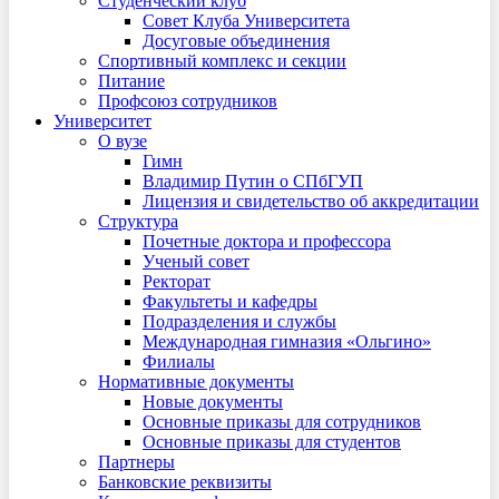
Студенческий клуб
Совет Клуба Университета
Досуговые объединения
Спортивный комплекс и секции
Питание
Профсоюз сотрудников
Университет
О вузе
Гимн
Владимир Путин о СПбГУП
Лицензия и свидетельство об аккредитации
Структура
Почетные доктора и профессора
Ученый совет
Ректорат
Факультеты и кафедры
Подразделения и службы
Международная гимназия «Ольгино»
Филиалы
Нормативные документы
Новые документы
Основные приказы для сотрудников
Основные приказы для студентов
Партнеры
Банковские реквизиты