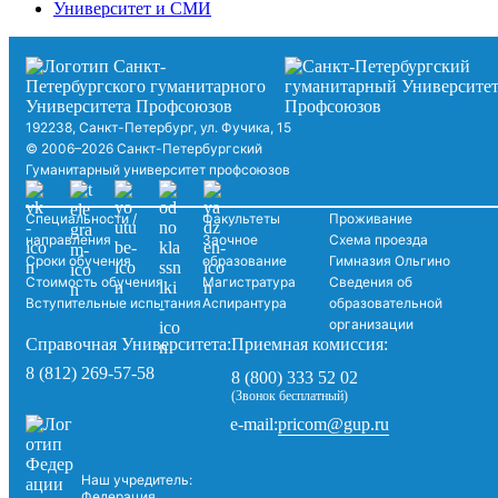
Университет и СМИ
192238, Санкт-Петербург, ул. Фучика, 15
© 2006–2026 Санкт-Петербургский
Гуманитарный университет профсоюзов
Специальности /
Факультеты
Проживание
направления
Заочное
Схема проезда
Сроки обучения
образование
Гимназия Ольгино
Стоимость обучения
Магистратура
Сведения об
Вступительные испытания
Аспирантура
образовательной
организации
Справочная Университета:
Приемная комиссия:
8 (812) 269-57-58
8 (800) 333 52 02
(Звонок бесплатный)
pricom@gup.ru
e-mail:
Наш учредитель:
Федерация