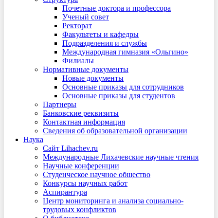
Почетные доктора и профессора
Ученый совет
Ректорат
Факультеты и кафедры
Подразделения и службы
Международная гимназия «Ольгино»
Филиалы
Нормативные документы
Новые документы
Основные приказы для сотрудников
Основные приказы для студентов
Партнеры
Банковские реквизиты
Контактная информация
Сведения об образовательной организации
Наука
Сайт Lihachev.ru
Международные Лихачевские научные чтения
Научные конференции
Студенческое научное общество
Конкурсы научных работ
Аспирантура
Центр мониторинга и анализа социально-
трудовых конфликтов