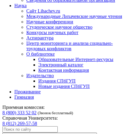
Сведения об образовательной организации
Наука
Сайт Lihachev.ru
Международные Лихачевские научные чтения
Научные конференции
Студенческое научное общество
Конкурсы научных работ
Аспирантура
Центр мониторинга и анализа социально-
трудовых конфликтов
О библиотеке
Образовательные Интернет-ресурсы
Электронный каталог
Контактная информация
Издательство
Издания СПбГУП
Новые издания СПбГУП
Проживание
Гимназия
Приемная комиссия:
8 (800) 333 52 02
(Звонок бесплатный)
Справочная Университета:
8 (812) 269-57-58