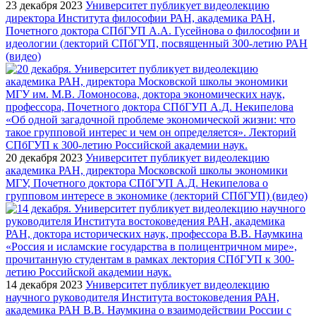
23 декабря 2023
Университет публикует видеолекцию
директора Института философии РАН, академика РАН,
Почетного доктора СПбГУП А.А. Гусейнова о философии и
идеологии (лекторий СПбГУП, посвященный 300-летию РАН
(видео)
20 декабря 2023
Университет публикует видеолекцию
академика РАН, директора Московской школы экономики
МГУ, Почетного доктора СПбГУП А.Д. Некипелова о
групповом интересе в экономике (лекторий СПбГУП) (видео)
14 декабря 2023
Университет публикует видеолекцию
научного руководителя Института востоковедения РАН,
академика РАН В.В. Наумкина о взаимодействии России с