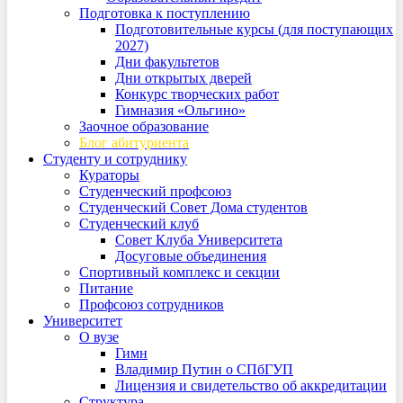
Подготовка к поступлению
Подготовительные курсы (для поступающих
2027)
Дни факультетов
Дни открытых дверей
Конкурс творческих работ
Гимназия «Ольгино»
Заочное образование
Блог абитуриента
Студенту и сотруднику
Кураторы
Студенческий профсоюз
Студенческий Совет Дома студентов
Студенческий клуб
Совет Клуба Университета
Досуговые объединения
Спортивный комплекс и секции
Питание
Профсоюз сотрудников
Университет
О вузе
Гимн
Владимир Путин о СПбГУП
Лицензия и свидетельство об аккредитации
Структура