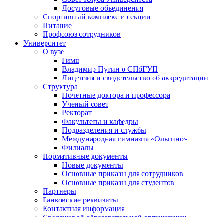
Досуговые объединения
Спортивный комплекс и секции
Питание
Профсоюз сотрудников
Университет
О вузе
Гимн
Владимир Путин о СПбГУП
Лицензия и свидетельство об аккредитации
Структура
Почетные доктора и профессора
Ученый совет
Ректорат
Факультеты и кафедры
Подразделения и службы
Международная гимназия «Ольгино»
Филиалы
Нормативные документы
Новые документы
Основные приказы для сотрудников
Основные приказы для студентов
Партнеры
Банковские реквизиты
Контактная информация