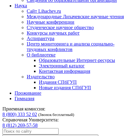
Сведения об образовательной организации
Наука
Сайт Lihachev.ru
Международные Лихачевские научные чтения
Научные конференции
Студенческое научное общество
Конкурсы научных работ
Аспирантура
Центр мониторинга и анализа социально-
трудовых конфликтов
О библиотеке
Образовательные Интернет-ресурсы
Электронный каталог
Контактная информация
Издательство
Издания СПбГУП
Новые издания СПбГУП
Проживание
Гимназия
Приемная комиссия:
8 (800) 333 52 02
(Звонок бесплатный)
Справочная Университета:
8 (812) 269-57-58