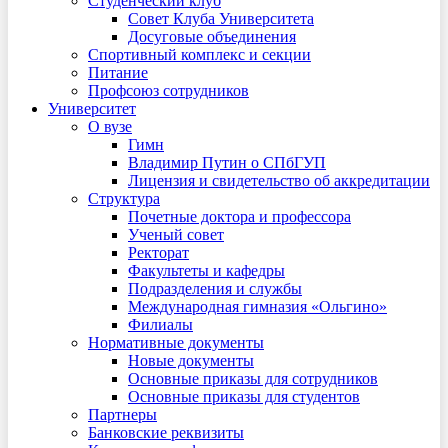
Студенческий клуб
Совет Клуба Университета
Досуговые объединения
Спортивный комплекс и секции
Питание
Профсоюз сотрудников
Университет
О вузе
Гимн
Владимир Путин о СПбГУП
Лицензия и свидетельство об аккредитации
Структура
Почетные доктора и профессора
Ученый совет
Ректорат
Факультеты и кафедры
Подразделения и службы
Международная гимназия «Ольгино»
Филиалы
Нормативные документы
Новые документы
Основные приказы для сотрудников
Основные приказы для студентов
Партнеры
Банковские реквизиты