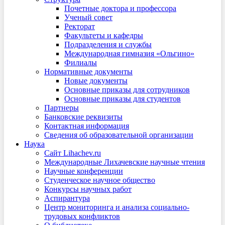
Почетные доктора и профессора
Ученый совет
Ректорат
Факультеты и кафедры
Подразделения и службы
Международная гимназия «Ольгино»
Филиалы
Нормативные документы
Новые документы
Основные приказы для сотрудников
Основные приказы для студентов
Партнеры
Банковские реквизиты
Контактная информация
Сведения об образовательной организации
Наука
Сайт Lihachev.ru
Международные Лихачевские научные чтения
Научные конференции
Студенческое научное общество
Конкурсы научных работ
Аспирантура
Центр мониторинга и анализа социально-
трудовых конфликтов