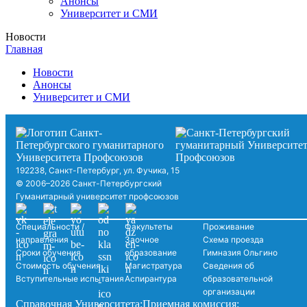
Анонсы
Университет и СМИ
Новости
Главная
Новости
Анонсы
Университет и СМИ
192238, Санкт-Петербург, ул. Фучика, 15
© 2006–2026 Санкт-Петербургский
Гуманитарный университет профсоюзов
Специальности /
Факультеты
Проживание
направления
Заочное
Схема проезда
Сроки обучения
образование
Гимназия Ольгино
Стоимость обучения
Магистратура
Сведения об
Вступительные испытания
Аспирантура
образовательной
организации
Справочная Университета:
Приемная комиссия: