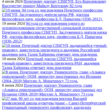
4 июля 2024
Почетному доктору СПбГУП, Его Королевскому
Высочеству принцу Майклу Кентскому 82 года
19 июня 2024
94 года со дня рождения одного из
основоположников отечественной социальной психологии,
Почетного профессора СПбГУП, Заслуженного деятеля науки
РФ, доктора философских наук, профессора Б.Д. Парыгина
(1930–2012)
10 июня 2024
Почетный доктор СПбГУП, выдающийся
ученый-правовед, заместитель президента РАН, академик
Талия Хабриева отмечает день рождения
8 июня 2024
Почетному доктору Университета, главе
«Альянса цивилизаций» ООН, министру иностранных дел
Испании (2004–2010) Мигелю А. Моратиносу 73 года