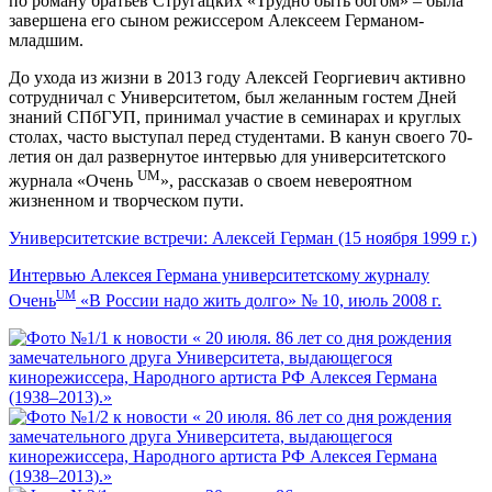
по роману братьев Стругацких «Трудно быть богом» – была
завершена его сыном режиссером Алексеем Германом-
младшим.
До ухода из жизни в 2013 году Алексей Георгиевич активно
сотрудничал с Университетом, был желанным гостем Дней
знаний СПбГУП, принимал участие в семинарах и круглых
столах, часто выступал перед студентами. В канун своего 70-
летия он дал развернутое интервью для университетского
UM
журнала «Очень
», рассказав о своем невероятном
жизненном и творческом пути.
Университетские встречи: Алексей Герман (15 ноября 1999 г.)
Интервью Алексея Германа университетскому журналу
UM
Очень
«В России надо жить
долго» № 10, июль 2008 г.