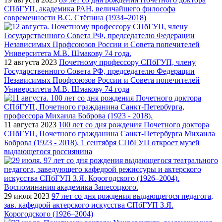
СПбГУП, академика РАН, величайшего философа
современности В.С. Стёпина (1934–2018)
12 августа 2023
Почетному профессору СПбГУП, члену
Государственного Совета РФ, председателю Федерации
Независимых Профсоюзов России и Совета попечителей
Университета М.В. Шмакову 74 года
11 августа 2023
100 лет со дня рождения Почетного доктора
СПбГУП, Почетного гражданина Санкт-Петербурга Михаила
Боброва (1923 - 2018). 1 сентября СПбГУП откроет музей
выдающегося россиянина
29 июля 2023
97 лет со дня рождения выдающегося педагога,
зав. кафедрой актерского искусства СПбГУП З.Я.
Корогодского (1926–2004)