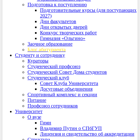
Подготовка к поступлению
Подготовительные курсы (для поступающих
2027)
Дни факультетов
Дни открытых дверей
Конкурс творческих работ
Гимназия «Ольгино»
Заочное образование
Блог абитуриента
Студенту и сотруднику
Кураторы
Студенческий профсоюз
Студенческий Совет Дома студентов
Студенческий клуб
Совет Клуба Университета
Досуговые объединения
Спортивный комплекс и секции
Питание
Профсоюз сотрудников
Университет
О вузе
Гимн
Владимир Путин о СПбГУП
Лицензия и свидетельство об аккредитации
Структура