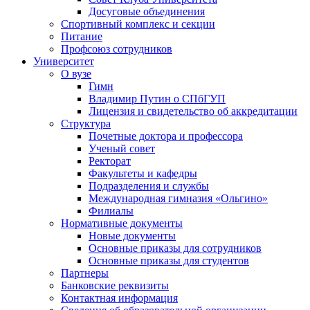
Досуговые объединения
Спортивный комплекс и секции
Питание
Профсоюз сотрудников
Университет
О вузе
Гимн
Владимир Путин о СПбГУП
Лицензия и свидетельство об аккредитации
Структура
Почетные доктора и профессора
Ученый совет
Ректорат
Факультеты и кафедры
Подразделения и службы
Международная гимназия «Ольгино»
Филиалы
Нормативные документы
Новые документы
Основные приказы для сотрудников
Основные приказы для студентов
Партнеры
Банковские реквизиты
Контактная информация