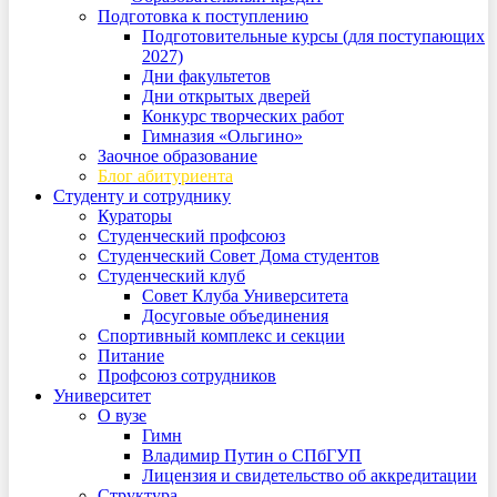
Подготовка к поступлению
Подготовительные курсы (для поступающих
2027)
Дни факультетов
Дни открытых дверей
Конкурс творческих работ
Гимназия «Ольгино»
Заочное образование
Блог абитуриента
Студенту и сотруднику
Кураторы
Студенческий профсоюз
Студенческий Совет Дома студентов
Студенческий клуб
Совет Клуба Университета
Досуговые объединения
Спортивный комплекс и секции
Питание
Профсоюз сотрудников
Университет
О вузе
Гимн
Владимир Путин о СПбГУП
Лицензия и свидетельство об аккредитации
Структура