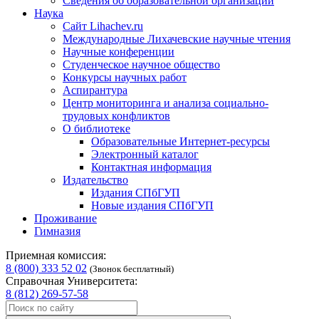
Сведения об образовательной организации
Наука
Сайт Lihachev.ru
Международные Лихачевские научные чтения
Научные конференции
Студенческое научное общество
Конкурсы научных работ
Аспирантура
Центр мониторинга и анализа социально-
трудовых конфликтов
О библиотеке
Образовательные Интернет-ресурсы
Электронный каталог
Контактная информация
Издательство
Издания СПбГУП
Новые издания СПбГУП
Проживание
Гимназия
Приемная комиссия:
8 (800) 333 52 02
(Звонок бесплатный)
Справочная Университета:
8 (812) 269-57-58