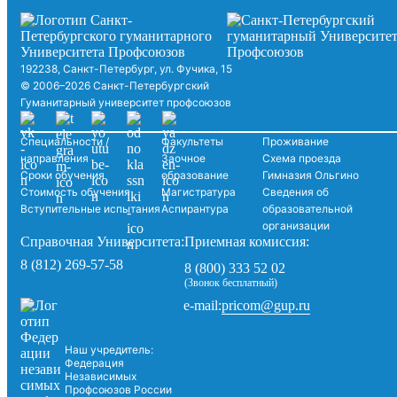
192238, Санкт-Петербург, ул. Фучика, 15
© 2006–2026 Санкт-Петербургский
Гуманитарный университет профсоюзов
Специальности /
Факультеты
Проживание
направления
Заочное
Схема проезда
Сроки обучения
образование
Гимназия Ольгино
Стоимость обучения
Магистратура
Сведения об
Вступительные испытания
Аспирантура
образовательной
организации
Справочная Университета:
Приемная комиссия:
8 (812) 269-57-58
8 (800) 333 52 02
(Звонок бесплатный)
pricom@gup.ru
e-mail:
Наш учредитель:
Федерация
Независимых
Профсоюзов России