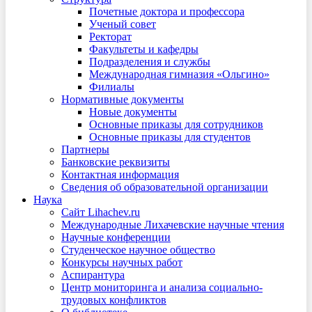
Почетные доктора и профессора
Ученый совет
Ректорат
Факультеты и кафедры
Подразделения и службы
Международная гимназия «Ольгино»
Филиалы
Нормативные документы
Новые документы
Основные приказы для сотрудников
Основные приказы для студентов
Партнеры
Банковские реквизиты
Контактная информация
Сведения об образовательной организации
Наука
Сайт Lihachev.ru
Международные Лихачевские научные чтения
Научные конференции
Студенческое научное общество
Конкурсы научных работ
Аспирантура
Центр мониторинга и анализа социально-
трудовых конфликтов