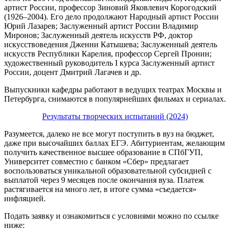
артист России, профессор Зиновий Яковлевич Корогодский
(1926–2004). Его дело продолжают Народный артист России
Юрий Лазарев; Заслуженный артист России Владимир
Миронов; Заслуженный деятель искусств РФ, доктор
искусствоведения Дженни Катышева; Заслуженный деятель
искусств Республики Карелия, профессор Сергей Пронин;
художественный руководитель I курса Заслуженный артист
России, доцент Дмитрий Лагачев и др.
Выпускники кафедры работают в ведущих театрах Москвы и
Петербурга, снимаются в популярнейших фильмах и сериалах.
Результаты творческих испытаний (2024)
Разумеется, далеко не все могут поступить в вуз на бюджет,
даже при высочайших баллах ЕГЭ. Абитуриентам, желающим
получить качественное высшее образование в СПбГУП,
Университет совместно с банком «Сбер» предлагает
воспользоваться уникальной образовательной субсидией с
выплатой через 9 месяцев после окончания вуза. Платеж
растягивается на много лет, в итоге сумма «съедается»
инфляцией.
Подать заявку и ознакомиться с условиями можно по ссылке
ниже: