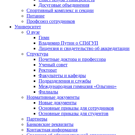
Досуговые объединения
Спортивный комплекс и секции
Питание
Профсоюз сотрудников
Университет
О вузе
Гимн
Владимир Путин о СПбГУП
Лицензия и свидетельство об аккредитации
Структура
Почетные доктора и профессора
Ученый совет
Ректорат
Факультеты и кафедры
Подразделения и службы
Международная гимназия «Ольгино»
Филиалы
Нормативные документы
Новые документы
Основные приказы для сотрудников
Основные приказы для студентов
Партнеры
Банковские реквизиты
Контактная информация