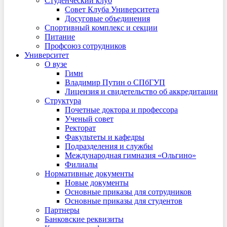
Студенческий клуб
Совет Клуба Университета
Досуговые объединения
Спортивный комплекс и секции
Питание
Профсоюз сотрудников
Университет
О вузе
Гимн
Владимир Путин о СПбГУП
Лицензия и свидетельство об аккредитации
Структура
Почетные доктора и профессора
Ученый совет
Ректорат
Факультеты и кафедры
Подразделения и службы
Международная гимназия «Ольгино»
Филиалы
Нормативные документы
Новые документы
Основные приказы для сотрудников
Основные приказы для студентов
Партнеры
Банковские реквизиты