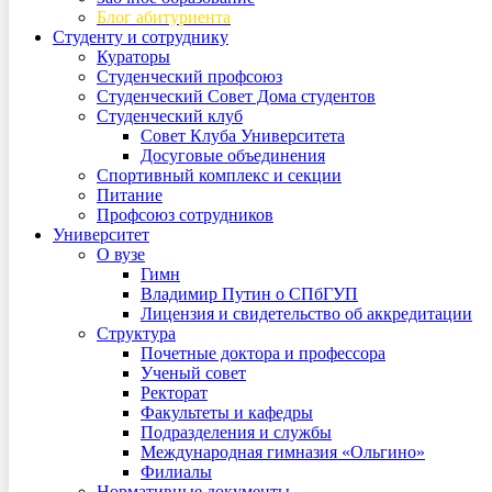
Блог абитуриента
Студенту и сотруднику
Кураторы
Студенческий профсоюз
Студенческий Совет Дома студентов
Студенческий клуб
Совет Клуба Университета
Досуговые объединения
Спортивный комплекс и секции
Питание
Профсоюз сотрудников
Университет
О вузе
Гимн
Владимир Путин о СПбГУП
Лицензия и свидетельство об аккредитации
Структура
Почетные доктора и профессора
Ученый совет
Ректорат
Факультеты и кафедры
Подразделения и службы
Международная гимназия «Ольгино»
Филиалы
Нормативные документы