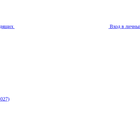
идящих
Вход в личны
027)