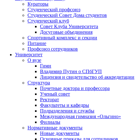
Кураторы
Студенческий профсоюз
Студенческий Совет Дома студентов
Студенческий клуб
Совет Клуба Университета
Досуговые объединения
Спортивный комплекс и секции
Питание
Профсоюз сотрудников
Университет
О вузе
Гимн
Владимир Путин о СПбГУП
Лицензия и свидетельство об аккредитации
Структура
Почетные доктора и профессора
Ученый совет
Ректорат
Факультеты и кафедры
Подразделения и службы
Международная гимназия «Ольгино»
Филиалы
Нормативные документы
Новые документы
Основные приказы для сотрудников