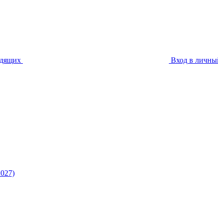
идящих
Вход в личны
027)