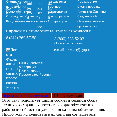
Специальности /
Факультеты
Проживание
направления
Заочное
Схема проезда
Сроки обучения
образование
Гимназия Ольгино
Стоимость обучения
Магистратура
Сведения об
Вступительные испытания
Аспирантура
образовательной
организации
Справочная Университета:
Приемная комиссия:
8 (812) 269-57-58
8 (800) 333 52 02
(Звонок бесплатный)
pricom@gup.ru
e-mail:
Наш учредитель:
Федерация
Независимых
Профсоюзов России
Персональный консультант
ИИ – консультант
Этот сайт использует файлы cookies и сервисы сбора
технических данных посетителей для обеспечения
работоспособности и улучшения качества обслуживания.
Продолжая использовать наш сайт, вы соглашаетесь