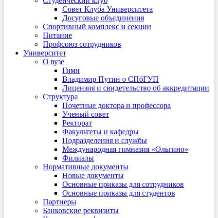
Студенческий клуб
Совет Клуба Университета
Досуговые объединения
Спортивный комплекс и секции
Питание
Профсоюз сотрудников
Университет
О вузе
Гимн
Владимир Путин о СПбГУП
Лицензия и свидетельство об аккредитации
Структура
Почетные доктора и профессора
Ученый совет
Ректорат
Факультеты и кафедры
Подразделения и службы
Международная гимназия «Ольгино»
Филиалы
Нормативные документы
Новые документы
Основные приказы для сотрудников
Основные приказы для студентов
Партнеры
Банковские реквизиты