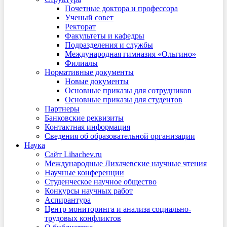
Почетные доктора и профессора
Ученый совет
Ректорат
Факультеты и кафедры
Подразделения и службы
Международная гимназия «Ольгино»
Филиалы
Нормативные документы
Новые документы
Основные приказы для сотрудников
Основные приказы для студентов
Партнеры
Банковские реквизиты
Контактная информация
Сведения об образовательной организации
Наука
Сайт Lihachev.ru
Международные Лихачевские научные чтения
Научные конференции
Студенческое научное общество
Конкурсы научных работ
Аспирантура
Центр мониторинга и анализа социально-
трудовых конфликтов