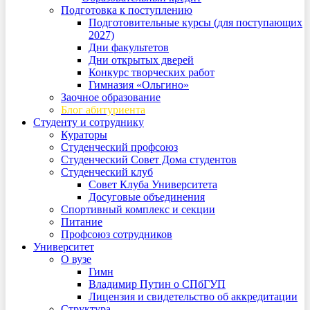
Подготовка к поступлению
Подготовительные курсы (для поступающих
2027)
Дни факультетов
Дни открытых дверей
Конкурс творческих работ
Гимназия «Ольгино»
Заочное образование
Блог абитуриента
Студенту и сотруднику
Кураторы
Студенческий профсоюз
Студенческий Совет Дома студентов
Студенческий клуб
Совет Клуба Университета
Досуговые объединения
Спортивный комплекс и секции
Питание
Профсоюз сотрудников
Университет
О вузе
Гимн
Владимир Путин о СПбГУП
Лицензия и свидетельство об аккредитации
Структура