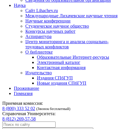
Сведения об образовательной организации
Наука
Сайт Lihachev.ru
Международные Лихачевские научные чтения
Научные конференции
Студенческое научное общество
Конкурсы научных работ
Аспирантура
Центр мониторинга и анализа социально-
трудовых конфликтов
О библиотеке
Образовательные Интернет-ресурсы
Электронный каталог
Контактная информация
Издательство
Издания СПбГУП
Новые издания СПбГУП
Проживание
Гимназия
Приемная комиссия:
8 (800) 333 52 02
(Звонок бесплатный)
Справочная Университета:
8 (812) 269-57-58