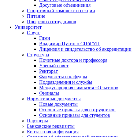
Досуговые объединения
Спортивный комплекс и секции
Питание
Профсоюз сотрудников
Университет
О вузе
Гимн
Владимир Путин о СПбГУП
Лицензия и свидетельство об аккредитации
Структура
Почетные доктора и профессора
Ученый совет
Ректорат
Факультеты и кафедры
Подразделения и службы
Международная гимназия «Ольгино»
Филиалы
Нормативные документы
Новые документы
Основные приказы для сотрудников
Основные приказы для студентов
Партнеры
Банковские реквизиты
Контактная информация