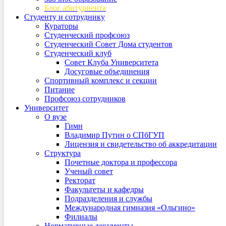
Блог абитуриента
Студенту и сотруднику
Кураторы
Студенческий профсоюз
Студенческий Совет Дома студентов
Студенческий клуб
Совет Клуба Университета
Досуговые объединения
Спортивный комплекс и секции
Питание
Профсоюз сотрудников
Университет
О вузе
Гимн
Владимир Путин о СПбГУП
Лицензия и свидетельство об аккредитации
Структура
Почетные доктора и профессора
Ученый совет
Ректорат
Факультеты и кафедры
Подразделения и службы
Международная гимназия «Ольгино»
Филиалы
Нормативные документы