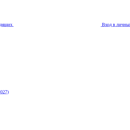
идящих
Вход в личны
027)