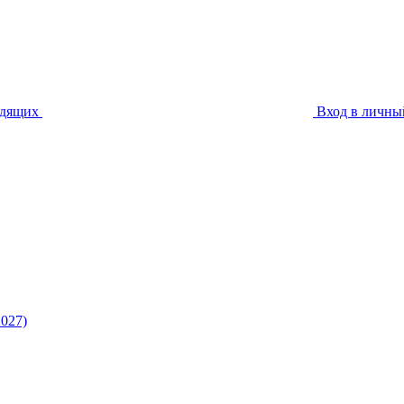
идящих
Вход в личны
027)