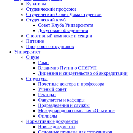
Кураторы
Студенческий профсоюз
Студенческий Совет Дома студентов
Студенческий клуб
Совет Клуба Университета
Досуговые объединения
Спортивный комплекс и секции
Питание
Профсоюз сотрудников
Университет
О вузе
Гимн
Владимир Путин о СПбГУП
Лицензия и свидетельство об аккредитации
Структура
Почетные доктора и профессора
Ученый совет
Ректорат
Факультеты и кафедры
Подразделения и службы
Международная гимназия «Ольгино»
Филиалы
Нормативные документы
Новые документы
Основные приказы для сотрудников